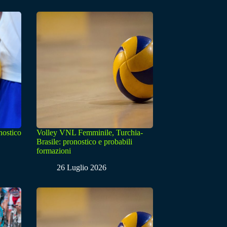
nostico
Volley VNL Femminile, Turchia-
Brasile: pronostico e probabili
formazioni
26 Luglio 2026