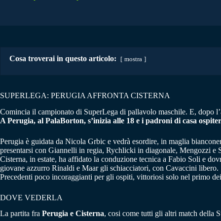
Cosa troverai in questo articolo:
mostra
SUPERLEGA: PERUGIA AFFRONTA CISTERNA
Comincia il campionato di SuperLega di pallavolo maschile. E, dopo l’an
A Perugia, al PalaBorton, s’inizia alle 18 e i padroni di casa ospit
Perugia è guidata da Nicola Grbic e vedrà esordire, in maglia biancone
presentarsi con Giannelli in regia, Rychlicki in diagonale, Mengozzi e So
Cisterna, in estate, ha affidato la conduzione tecnica a Fabio Soli e dov
giovane azzurro Rinaldi e Maar gli schiacciatori, con Cavaccini libero.
Precedenti poco incoraggianti per gli ospiti, vittoriosi solo nel primo de
DOVE VEDERLA
La partita fra
Perugia e Cisterna
, cosi come tutti gli altri match della 