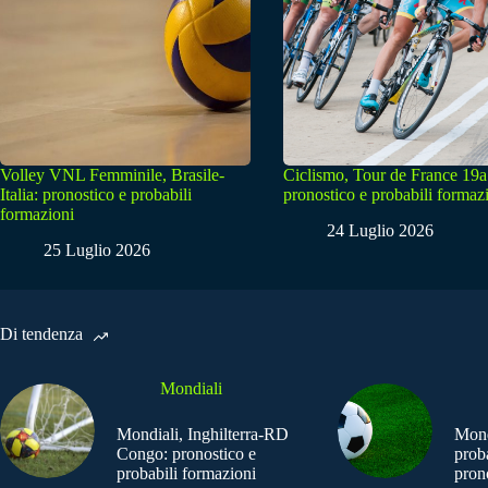
Volley VNL Femminile, Brasile-
Ciclismo, Tour de France 19a
Italia: pronostico e probabili
pronostico e probabili formaz
formazioni
24 Luglio 2026
25 Luglio 2026
Di tendenza
Mondiali
Mondiali, Inghilterra-RD
Mond
Congo: pronostico e
prob
probabili formazioni
pron