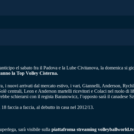
ticipo el sabato fra il Padova e la Lube Civitanova, la domenica si gioc
eranno la Top Volley Cisterna.
ra, i nuovi arrivati dal mercato estivo, i vari, Giannelli, Anderson, R
lè centrali, Leon e Anderson martelli ricevitori e Colaci nel ruolo di li
rebbe schierarsi con il regista Baranowicz, l’opposto sarà il canadese Szw
i 18 faccia a faccia, al debutto in casa nel 2012/13.
Superlega, sarà visibile sulla
piattafroma streaming volleyballworld.tv