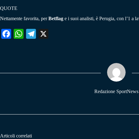
QUOTE
Nettamente favorita, per
Betflag
e i suoi analisti, è Perugia, con l’1 a 
Fa
W
Te
X
ce
ha
le
bo
ts
gr
ok
A
a
pp
m
Redazione SportNews
Articoli correlati