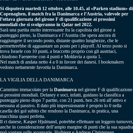
Si disputerà martedì 12 ottobre, alle 10.45, al «Parken stadium» di
Copenaghen, il match fra la Danimarca e l’Austria, valevole per
l’ottava giornata del girone F di qualificazione ai prossimi
mondiali che si svolgeranno in Qatar nel 2022.
Sarà una partita molto interessante fra la capolista del girone a
punteggio pieno, la Danimarca e l’Austria che spera ancora di
raggiungere il secondo posto, distante quattro lunghezze, che le
permetterebbe di agguantare un posto per i playoff. Al terzo posto si
trova Israele con 10 punti, a braccetto proprio con gli austriaci,
chiudono Faerøerne con 4 punti e Moldavia a quota 1.
Nel match di andata netto 4 a 0 in favore dei danesi. I bookmakers
vedono nettamente favorita la Danimarca.
LA VIGILIA DELLA DANIMARCA
Cammino immacolato per la
Danimarca
nel girone F di qualificazione
ai prossimi mondiali. Delaney e soci, infatti, guidano la classifica a
punteggio pieno dopo 7 partite, con 21 punti, ben 26 reti all’attivo e
nessuna al passivo. Il dato più impressionante è proprio lo 0 nella
casella dei gol subito che rendono la Danimarca, in pratica, una
macchina quasi perfetta.
Il ct danese, Kasper Hjulmand, potrebbe effettuare un leggero turnover,
anche in considerazione dell’ampio margine di punti che la sua squadra
può vantare sulle avversarie. Hojbjerg e Andreas Christensen