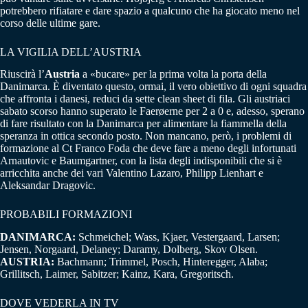
potrebbero rifiatare e dare spazio a qualcuno che ha giocato meno nel
corso delle ultime gare.
LA VIGILIA DELL’AUSTRIA
Riuscirà l’
Austria
a «bucare» per la prima volta la porta della
Danimarca. È diventato questo, ormai, il vero obiettivo di ogni squadra
che affronta i danesi, reduci da sette clean sheet di fila. Gli austriaci
sabato scorso hanno superato le Faerøerne per 2 a 0 e, adesso, sperano
di fare risultato con la Danimarca per alimentare la fiammella della
speranza in ottica secondo posto. Non mancano, però, i problemi di
formazione al Ct Franco Foda che deve fare a meno degli infortunati
Arnautovic e Baumgartner, con la lista degli indisponibili che si è
arricchita anche dei vari Valentino Lazaro, Philipp Lienhart e
Aleksandar Dragovic.
PROBABILI FORMAZIONI
DANIMARCA:
Schmeichel; Wass, Kjaer, Vestergaard, Larsen;
Jensen, Norgaard, Delaney; Daramy, Dolberg, Skov Olsen.
AUSTRIA:
Bachmann; Trimmel, Posch, Hinteregger, Alaba;
Grillitsch, Laimer, Sabitzer; Kainz, Kara, Gregoritsch.
DOVE VEDERLA IN TV