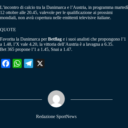
L’incontro di calcio tra la Danimarca e l’Austria, in programma martedì
12 ottobre alle 20.45, valevole per le qualificazione ai prossimi
mondiali, non avrà copertura nelle emittenti televisive italiane.
QUOTE
Favorita la Danimarca per
Betflag
e i suoi analisti che propongono l’1
a 1.48, l’X vale 4.20, la vittoria dell’Austria è a lavagna a 6.35.
Bet 365 propone l’1 a 1.45, Snai a 1.47.
Fa
W
Te
X
ce
ha
le
bo
ts
gr
ok
A
a
pp
m
Redazione SportNews