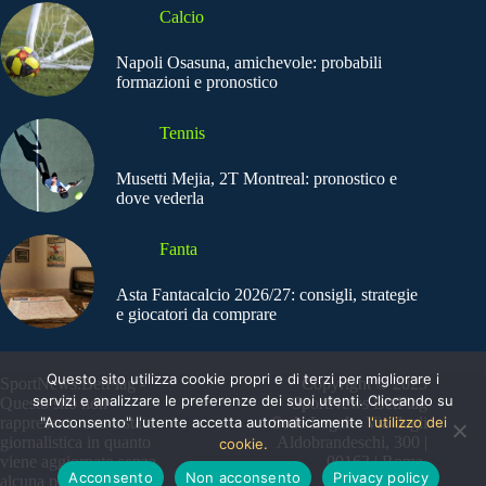
Calcio
Napoli Osasuna, amichevole: probabili
formazioni e pronostico
Tennis
Musetti Mejia, 2T Montreal: pronostico e
dove vederla
Fanta
Asta Fantacalcio 2026/27: consigli, strategie
e giocatori da comprare
Questo sito utilizza cookie propri e di terzi per migliorare i
SportNews.BetFlag -
Copyright © 2025
servizi e analizzare le preferenze dei suoi utenti. Cliccando su
Questo sito non
SportNews BetFlag
"Acconsento" l'utente accetta automaticamente
l'utilizzo dei
rappresenta una testata
Sede Legale: Via degli
giornalistica in quanto
Aldobrandeschi, 300 |
cookie.
viene aggiornato senza
00163 | Roma
Acconsento
Non acconsento
Privacy policy
alcuna periodicità