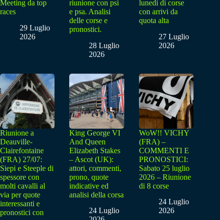
Meeting da top
riunione con psi
lunedì di corse
races
e psa. Analisi
con arrivi da
delle corse e
quota alta
29 Luglio
pronostici.
2026
27 Luglio
28 Luglio
2026
2026
Riunione a
King George VI
WoW!! VICHY
Deauville-
And Queen
(FRA) –
Clairefontaine
Elizabeth Stakes
COMMENTI E
(FRA) 27/07:
– Ascot (UK):
PRONOSTICI:
Siepi e Steeple di
attori, commenti,
Sabato 25 luglio
spessore con
prono, quote
2026 – Riunione
molti cavalli al
indicative ed
di 8 corse
via per quote
analisi della corsa
24 Luglio
interessanti e
24 Luglio
2026
pronostici con
2026