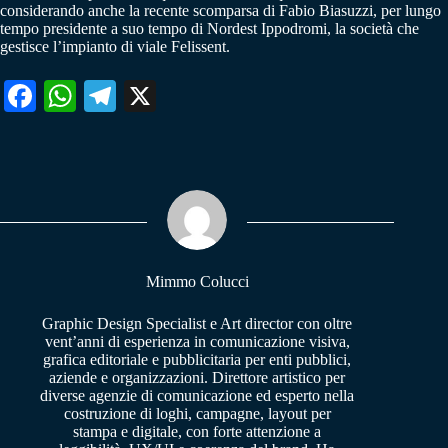
considerando anche la recente scomparsa di Fabio Biasuzzi, per lungo
tempo presidente a suo tempo di Nordest Ippodromi, la società che
gestisce l’impianto di viale Felissent.
Fa
W
Te
X
ce
ha
le
bo
ts
gr
ok
A
a
pp
m
Mimmo Colucci
Graphic Design Specialist e Art director con oltre
vent’anni di esperienza in comunicazione visiva,
grafica editoriale e pubblicitaria per enti pubblici,
aziende e organizzazioni. Direttore artistico per
diverse agenzie di comunicazione ed esperto nella
costruzione di loghi, campagne, layout per
stampa e digitale, con forte attenzione a