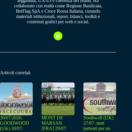
leggibilità, UX/UI e coerenza del brand. Ha
collaborato con realtà come Regione Basilicata,
BetFlag SpA e Croce Rossa Italiana, curando
materiali istituzionali, report, bilanci, toolkit e
contenuti grafici per web e social.
Articoli correlati
30/07/2026:
MONT DE
Southwell (UK)
GOODWOOD
MARSAN
27/07: tanti
(UK) 30/07:
[FRA] 29/07:
partenti per un