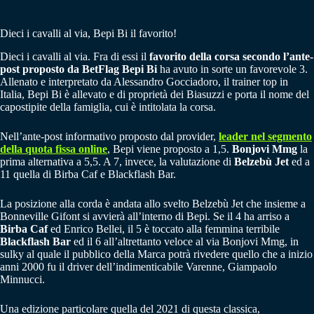
Dieci i cavalli al via, Bepi Bi il favorito!
Dieci i cavalli al via. Fra di essi il
favorito della corsa secondo l’ante-
post proposto da BetFlag Bepi Bi
ha avuto in sorte un favorevole 3.
Allenato e interpretato da Alessandro Gocciadoro, il trainer top in
Italia, Bepi Bi è allevato e di proprietà dei Biasuzzi e porta il nome del
capostipite della famiglia, cui è intitolata la corsa.
Nell’ante-post informativo proposto dal provider,
leader nel segmento
della quota fissa online
, Bepi viene proposto a 1,5.
Bonjovi Mmg
la
prima alternativa a 5,5. A 7, invece, la valutazione di
Belzebù Jet
ed a
11 quella di Birba Caf e Blackflash Bar.
La posizione alla corda è andata allo svelto Belzebù Jet che insieme a
Bonneville Gifont si avvierà all’interno di Bepi. Se il 4 ha arriso a
Birba Caf
ed Enrico Bellei, il 5 è toccato alla femmina terribile
Blackflash Bar
ed il 6 all’altrettanto veloce al via Bonjovi Mmg, in
sulky al quale il pubblico della Marca potrà rivedere quello che a inizio
anni 2000 fu il driver dell’indimenticabile Varenne, Giampaolo
Minnucci.
Una edizione particolare quella del 2021 di questa classica,