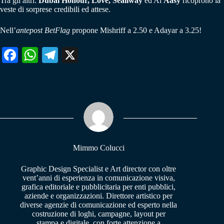
Tra gli altri:
Dubai Honour, Love, Sealiway
ed Al
Aasy
ricoprono la
veste di sorprese credibili ed attese.
Nell’
antepost BetFlag
propone Mishriff a 2.50 e Adayar a 3.25!
Fa
W
Te
X
ce
ha
le
bo
ts
gr
ok
A
a
pp
m
Mimmo Colucci
Graphic Design Specialist e Art director con oltre
vent’anni di esperienza in comunicazione visiva,
grafica editoriale e pubblicitaria per enti pubblici,
aziende e organizzazioni. Direttore artistico per
diverse agenzie di comunicazione ed esperto nella
costruzione di loghi, campagne, layout per
stampa e digitale, con forte attenzione a