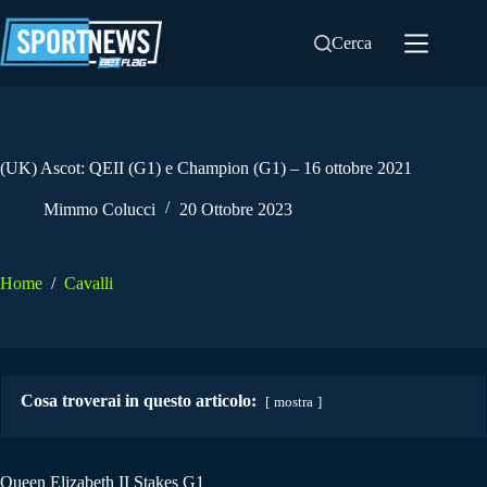
Salta
al
Cerca
contenuto
(UK) Ascot: QEII (G1) e Champion (G1) – 16 ottobre 2021
Mimmo Colucci
20 Ottobre 2023
Home
/
Cavalli
Cosa troverai in questo articolo:
mostra
Queen Elizabeth II Stakes G1