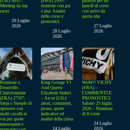
(UK) 30/07:
[FRA] 29/07:
partenti per un
Meeting da top
riunione con psi
lunedì di corse
races
e psa. Analisi
con arrivi da
delle corse e
quota alta
29 Luglio
pronostici.
2026
27 Luglio
28 Luglio
2026
2026
Riunione a
King George VI
WoW!! VICHY
Deauville-
And Queen
(FRA) –
Clairefontaine
Elizabeth Stakes
COMMENTI E
(FRA) 27/07:
– Ascot (UK):
PRONOSTICI:
Siepi e Steeple di
attori, commenti,
Sabato 25 luglio
spessore con
prono, quote
2026 – Riunione
molti cavalli al
indicative ed
di 8 corse
via per quote
analisi della corsa
24 Luglio
interessanti e
24 Luglio
2026
pronostici con