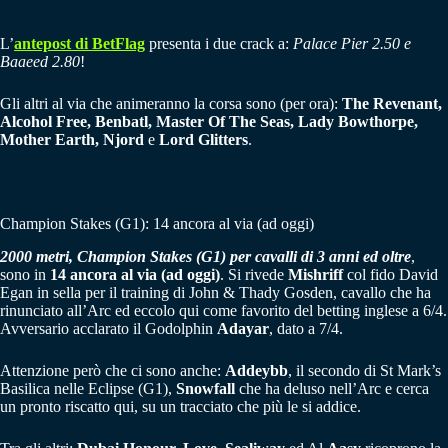
L’
antepost di BetFlag
presenta i due crack a:
Palace Pier 2.50 e
Baaeed 2.80
!
Gli altri al via che animeranno la corsa sono (per ora):
The Revenant,
Alcohol Free, Benbatl, Master Of The Seas, Lady Bowthorpe,
Mother Earth, Njord
e
Lord Glitters
.
Champion Stakes (G1): 14 ancora al via (ad oggi)
2000 metri, Champion Stakes (G1) per cavalli di 3 anni ed oltre
,
sono in
14 ancora al via (ad oggi)
. Si rivede
Mishriff
col fido David
Egan in sella per il training di John & Thady Gosden, cavallo che ha
rinunciato all’Arc ed eccolo qui come favorito del betting inglese a 6/4.
Avversario acclarato il Godolphin
Adayar
, dato a 7/4.
Attenzione però che ci sono anche:
Addeybb
, il secondo di St Mark’s
Basilica nelle Eclipse (G1),
Snowfall
che ha deluso nell’Arc e cerca
un pronto riscatto qui, su un tracciato che più le si addice.