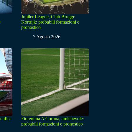
Jupiler League, Club Brugge
e
Kortrijk: probabili formazioni e
pronostico
7 Agosto 2026
enfica
Fiorentina A Coruna, amichevole:
probabili formazioni e pronostico