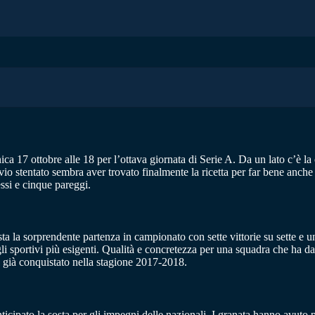
a 17 ottobre alle 18 per l’ottava giornata di Serie A. Da un lato c’è la
io stentato sembra aver trovato finalmente la ricetta per far bene anche
essi e cinque pareggi.
 vista la sorprendente partenza in campionato con sette vittorie su sette
i sportivi più esigenti. Qualità e concretezza per una squadra che ha da
no già conquistato nella stagione 2017-2018.
icipato la sosta per gli impegni delle nazionali. I granata hanno avuto pe