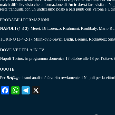
match difficile, visto che la formazione di
Juric
dovrà fare visita al Nap
resta tranquilla con un undicesimo posto a pari punti con Verona e Udi
PROBABILI FORMAZIONI
NAPOLI (4-3-3)
: Meret; Di Lorenzo, Rrahmani, Koulibaly, Mario Rui; 
TORINO (3-4-2-1): Milinkovic-Savic; Djidji, Bremer, Rodriguez; Singo
DOVE VEDERLA IN TV
Napoli-Torino, in programma domenica 17 ottobre alle 18 per l’ottavo tu
QUOTE
Per
Betflag
e i suoi analisti è favorito ovviamente il Napoli per la vittor
Fa
W
Te
X
ce
ha
le
bo
ts
gr
ok
A
a