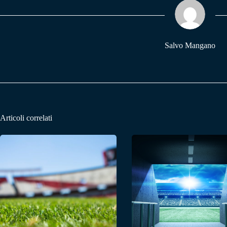
pp
m
Salvo Mangano
Articoli correlati