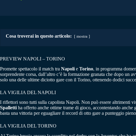
Cosa troverai in questo articolo:
mostra
PREVIEW NAPOLI – TORINO
Promette spettacolo il match tra
Napoli
e
Torino
, in programma domenic
sorprendente corsa, dall’altro c’è la formazione granata che dopo un avv
solo una delle ultime diciotto gare con il Torino, ottenendo dodici succ
LA VIGILIA DEL NAPOLI
I riflettori sono tutti sulla capolista Napoli. Non può essere altrimenti
Spalletti
ha offerto anche ottime trame di gioco, accontentando anche gl
basta una vittoria per eguagliare il record di otto gare a punteggio pie
LA VIGILIA DEL TORINO
Al Torino brucia ancora la sconfitta nel derby con la Juventus che ha ant