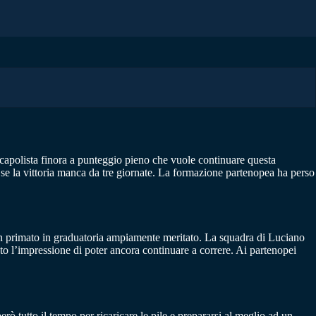
 capolista finora a punteggio pieno che vuole continuare questa
 se la vittoria manca da tre giornate. La formazione partenopea ha perso
 e un primato in graduatoria ampiamente meritato. La squadra di Luciano
to l’impressione di poter ancora continuare a correre. Ai partenopei
rò tutto il tempo per ricaricare le pile e prepararsi al meglio ad un