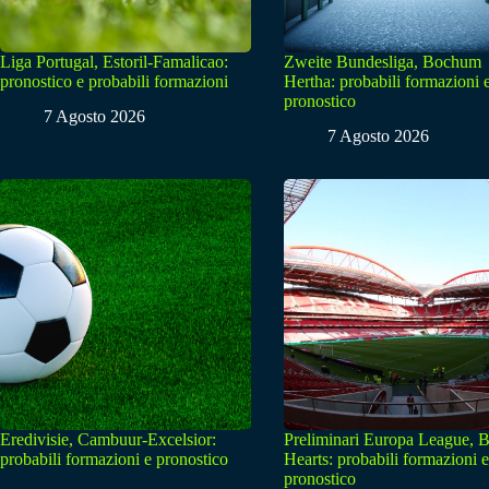
Liga Portugal, Estoril-Famalicao:
Zweite Bundesliga, Bochum
pronostico e probabili formazioni
Hertha: probabili formazioni 
pronostico
7 Agosto 2026
7 Agosto 2026
Eredivisie, Cambuur-Excelsior:
Preliminari Europa League, B
probabili formazioni e pronostico
Hearts: probabili formazioni e
pronostico