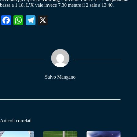
bassa a 1.18. L’X vale invece 7.30 mentre il 2 sale a 13.40.
Fa
W
Te
X
ce
ha
le
bo
ts
gr
ok
A
a
pp
m
Salvo Mangano
Articoli correlati