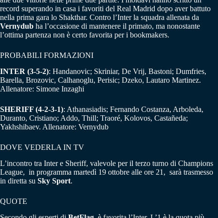
record superando in casa i favoriti del Real Madrid dopo aver battuto
nella prima gara lo Shakthar. Contro l’Inter la squadra allenata da
Vernydub
ha l’occasione di mantenere il primato, ma nonostante
l’ottima partenza non è certo favorita per i bookmakers.
PROBABILI FORMAZIONI
INTER (3-5-2)
: Handanovic; Skriniar, De Vrij, Bastoni; Dumfries,
Barella, Brozovic, Calhanoglu, Perisic; Dzeko, Lautaro Martinez.
Allenatore: Simone Inzaghi
SHERIFF (4-2-3-1)
: Athanasiadis; Fernando Costanza, Arboleda,
Duranto, Cristiano; Addo, Thill; Traoré, Kolovos, Castañeda;
Yakhshibaev. Allenatore: Vernydub
DOVE VEDERLA IN TV
L’incontro tra Inter e Sheriff, valevole per il terzo turno di Champions
League, in programma martedì 19 ottobre alle ore 21, sarà trasmesso
in diretta su
Sky Sport
.
QUOTE
Secondo gli esperti di
BetFlag
, è favorita l’Inter. L’1 è la quota più