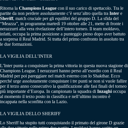
Ritorna la
Champions League
con il suo carico di spettacolo. Tra le
partite da non perdere assolutamente c’è senz’altro quella tra
Inter
e
Sheriff
, match cruciale per gli equilibri del gruppo D. La sfida del
“Meazza”, in programma martedì 19 ottobre alle 21, mette di fronte i
nerazzurri alla vera rivelazione dell’intero torneo. Il team moldavo,
infatti, occupa la prima posizione a punteggio pieno dopo aver battuto
a sorpresa il Real Madrid. Si tratta del primo confronto in assoluto tra
le due formazioni.
LA VIGILIA DELL’INTER
L’Inter punta a conquistare la prima vittoria in questa nuova stagione di
Champions League. I nerazzurri hanno perso all’esordio con il Real
Madrid per poi pareggiare nel match esterno con lo Shakthar. Ecco
perché urge assolutamente conquistare i tre punti se non si vuole fallire
per il terzo anno consecutivo la qualificazione alle fasi finali del torneo
più importante d’Europa. In campionato la squadra di
Inzaghi
occupa
al momento il terzo posto in classifica e nell’ultimo incontro è
incappata nella sconfitta con la Lazio.
LA VIGILIA DELLO SHERIFF
Lo Sheriff ha stupito tutti conquistando il primato del girone D grazie
alle due vittorie nelle prime due partite. I moldavi hanno scritto un