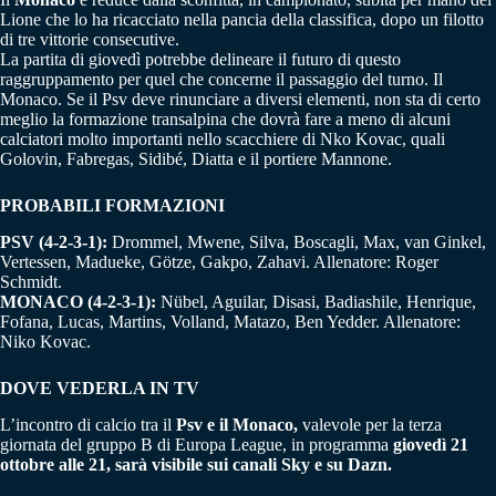
Lione che lo ha ricacciato nella pancia della classifica, dopo un filotto
di tre vittorie consecutive.
La partita di giovedì potrebbe delineare il futuro di questo
raggruppamento per quel che concerne il passaggio del turno. Il
Monaco. Se il Psv deve rinunciare a diversi elementi, non sta di certo
meglio la formazione transalpina che dovrà fare a meno di alcuni
calciatori molto importanti nello scacchiere di Nko Kovac, quali
Golovin, Fabregas, Sidibé, Diatta e il portiere Mannone.
PROBABILI FORMAZIONI
PSV (4-2-3-1):
Drommel, Mwene, Silva, Boscagli, Max, van Ginkel,
Vertessen, Madueke, Götze, Gakpo, Zahavi. Allenatore: Roger
Schmidt.
MONACO (4-2-3-1):
Nübel, Aguilar, Disasi, Badiashile, Henrique,
Fofana, Lucas, Martins, Volland, Matazo, Ben Yedder. Allenatore:
Niko Kovac.
DOVE VEDERLA IN TV
L’incontro di calcio tra il
Psv e il Monaco,
valevole per la terza
giornata del gruppo B di Europa League, in programma
giovedì 21
ottobre alle 21, sarà visibile sui canali Sky e su Dazn.