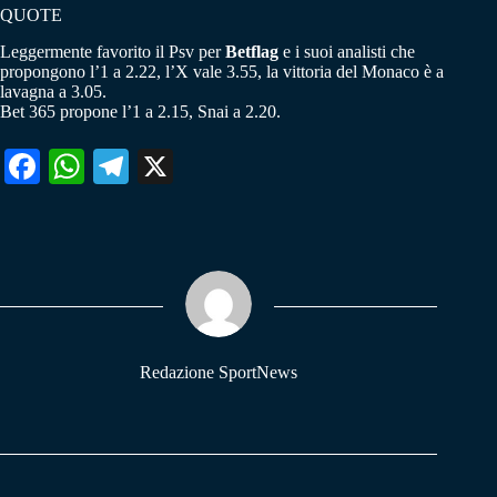
QUOTE
Leggermente favorito il Psv per
Betflag
e i suoi analisti che
propongono l’1 a 2.22, l’X vale 3.55, la vittoria del Monaco è a
lavagna a 3.05.
Bet 365 propone l’1 a 2.15, Snai a 2.20.
Fa
W
Te
X
ce
ha
le
bo
ts
gr
ok
A
a
pp
m
Redazione SportNews