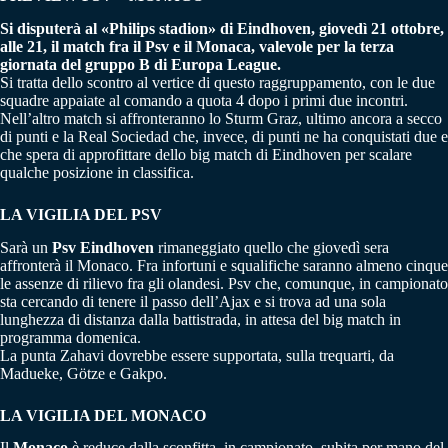
Si disputerà al «Philips stadion» di Eindhoven, giovedì 21 ottobre,
alle 21, il match fra il Psv e il Monaca, valevole per la terza
giornata del gruppo B di Europa League.
Si tratta dello scontro al vertice di questo raggruppamento, con le due
squadre appaiate al comando a quota 4 dopo i primi due incontri.
Nell’altro match si affronteranno lo Sturm Graz, ultimo ancora a secco
di punti e la Real Sociedad che, invece, di punti ne ha conquistati due e
che spera di approfittare dello big match di Eindhoven per scalare
qualche posizione in classifica.
LA VIGILIA DEL PSV
Sarà un
Psv Eindhoven
rimaneggiato quello che giovedì sera
affronterà il Monaco. Fra infortuni e squalifiche saranno almeno cinque
le assenze di rilievo fra gli olandesi. Psv che, comunque, in campionato
sta cercando di tenere il passo dell’Ajax e si trova ad una sola
lunghezza di distanza dalla battistrada, in attesa del big match in
programma domenica.
La punta Zahavi dovrebbe essere supportata, sulla trequarti, da
Madueke, Götze e Gakpo.
LA VIGILIA DEL MONACO
Il
Monaco
è reduce dalla sconfitta, in campionato, subita per mano del