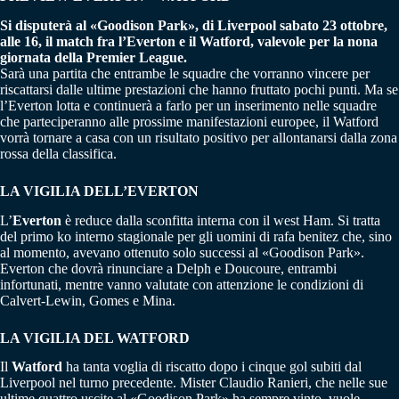
Si disputerà al «Goodison Park», di Liverpool sabato 23 ottobre,
alle 16, il match fra l’Everton e il Watford, valevole per la nona
giornata della Premier League.
Sarà una partita che entrambe le squadre che vorranno vincere per
riscattarsi dalle ultime prestazioni che hanno fruttato pochi punti. Ma se
l’Everton lotta e continuerà a farlo per un inserimento nelle squadre
che parteciperanno alle prossime manifestazioni europee, il Watford
vorrà tornare a casa con un risultato positivo per allontanarsi dalla zona
rossa della classifica.
LA VIGILIA DELL’EVERTON
L’
Everton
è reduce dalla sconfitta interna con il west Ham. Si tratta
del primo ko interno stagionale per gli uomini di rafa benitez che, sino
al momento, avevano ottenuto solo successi al «Goodison Park».
Everton che dovrà rinunciare a Delph e Doucoure, entrambi
infortunati, mentre vanno valutate con attenzione le condizioni di
Calvert-Lewin, Gomes e Mina.
LA VIGILIA DEL WATFORD
Il
Watford
ha tanta voglia di riscatto dopo i cinque gol subiti dal
Liverpool nel turno precedente. Mister Claudio Ranieri, che nelle sue
ultime quattro uscite al «Goodison Park» ha sempre vinto, vuole