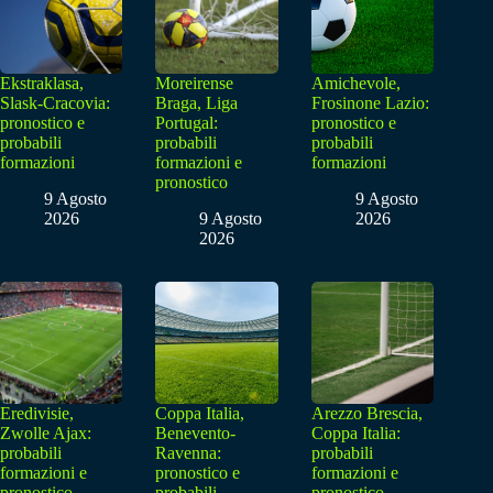
Ekstraklasa,
Moreirense
Amichevole,
Slask-Cracovia:
Braga, Liga
Frosinone Lazio:
pronostico e
Portugal:
pronostico e
probabili
probabili
probabili
formazioni
formazioni e
formazioni
pronostico
9 Agosto
9 Agosto
2026
9 Agosto
2026
2026
Eredivisie,
Coppa Italia,
Arezzo Brescia,
Zwolle Ajax:
Benevento-
Coppa Italia:
probabili
Ravenna:
probabili
formazioni e
pronostico e
formazioni e
pronostico
probabili
pronostico