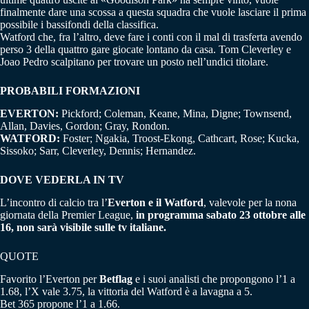
finalmente dare una scossa a questa squadra che vuole lasciare il prima
possibile i bassifondi della classifica.
Watford che, fra l’altro, deve fare i conti con il mal di trasferta avendo
perso 3 della quattro gare giocate lontano da casa. Tom Cleverley e
Joao Pedro scalpitano per trovare un posto nell’undici titolare.
PROBABILI FORMAZIONI
EVERTON:
Pickford; Coleman, Keane, Mina, Digne; Townsend,
Allan, Davies, Gordon; Gray, Rondon.
WATFORD:
Foster; Ngakia, Troost-Ekong, Cathcart, Rose; Kucka,
Sissoko; Sarr, Cleverley, Dennis; Hernandez.
DOVE VEDERLA IN TV
L’incontro di calcio tra l’
Everton e il Watford
, valevole per la nona
giornata della Premier League,
in programma sabato 23 ottobre alle
16, non sarà visibile sulle tv italiane.
QUOTE
Favorito l’Everton per
Betflag
e i suoi analisti che propongono l’1 a
1.68, l’X vale 3.75, la vittoria del Watford è a lavagna a 5.
Bet 365 propone l’1 a 1.66.