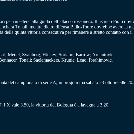
ri per rimettersi alla guida dell’attacco rossonero. Il tecnico Piolo dov
anchera Tonali, mentre dietro difensa Ballo-Touré dovrebbe avere la meg
 della quinta vittoria consecutiva per rimanere a stretto contatto con il
tri, Medel, Svanberg, Hickey; Soriano, Barrow; Arnautovic.
Bennacer, Tonali; Saelemaekers, Krunic, Leao; Ibrahimovic.
rnata del campionato di serie A, in programma sabato 23 ottobre alle 20
7, l’X vale 3.50, la vittoria del Bologna è a lavagna a 3.20.