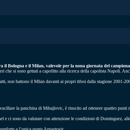
ra il Bologna e il Milan, valevole per la nona giornata del campionat
i che si sono gettati a capofitto alla ricerca della capolista Napoli. Anc
tti, non battono il Milan davanti ai propri tifosi dalla stagione 2001-2002
acillare la panchina di Mihajlovic, è riuscito ad ottenere quattro punti 
ael e ci sono da valutare con attenzione le condizioni di Dominguez, all
anforte a l’unica punta Arnautovic.