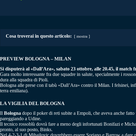
Cosa troverai in questo articolo:
mostra
PREVIEW BOLOGNA – MILAN
Si disputerà al «Dall’Ara», sabato 23 ottobre, alle 20.45, il match f
Gara molto interessante fra due squadre in salute, specialmente i rossoner
dura alla squadra di Pioli.
Bologna alle prese con il tabù «Dall’Ara» contro il Milan. I felsinei, infa
terra emiliana).
LA VIGILIA DEL BOLOGNA
Il
Bologna
dopo il poker di reti subite a Empoli, che aveva anche fatto v
pareggiando a Udine.
Il tecnico rossoblù dovrà fare a meno degli infortunati Bonifazi e Mich
pronto, al suo posto, Binks.
Nel 4-2-3-1 di Mihajlovic dovrebbero essere Soriano e Barrow a dare m