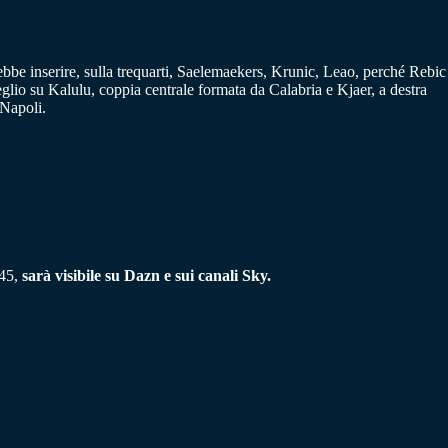
rebbe inserire, sulla trequarti, Saelemaekers, Krunic, Leao, perché Rebic
lio su Kalulu, coppia centrale formata da Calabria e Kjaer, a destra
 Napoli.
.45,
sarà visibile su Dazn e sui canali Sky.