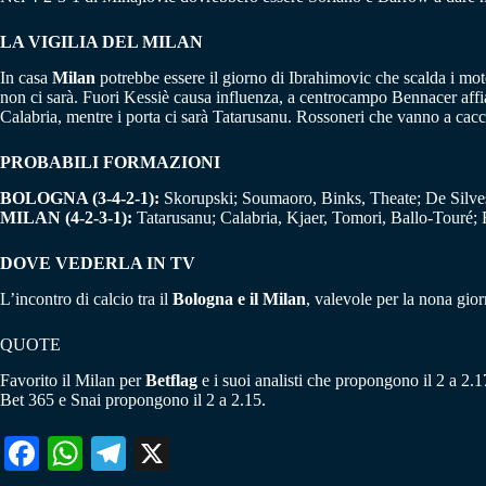
LA VIGILIA DEL MILAN
In casa
Milan
potrebbe essere il giorno di Ibrahimovic che scalda i moto
non ci sarà. Fuori Kessiè causa influenza, a centrocampo Bennacer affi
Calabria, mentre i porta ci sarà Tatarusanu. Rossoneri che vanno a caccia
PROBABILI FORMAZIONI
BOLOGNA (3-4-2-1):
Skorupski; Soumaoro, Binks, Theate; De Silves
MILAN (4-2-3-1):
Tatarusanu; Calabria, Kjaer, Tomori, Ballo-Touré; 
DOVE VEDERLA IN TV
L’incontro di calcio tra il
Bologna e il Milan
, valevole per la nona gio
QUOTE
Favorito il Milan per
Betflag
e i suoi analisti che propongono il 2 a 2.1
Bet 365 e Snai propongono il 2 a 2.15.
Fa
W
Te
X