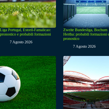
Liga Portugal, Estoril-Famalicao:
Zweite Bundesliga, Bochum
pronostico e probabili formazioni
Hertha: probabili formazioni 
pronostico
7 Agosto 2026
7 Agosto 2026