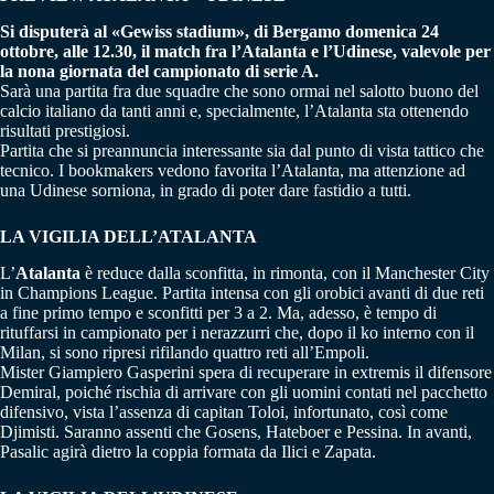
Si disputerà al «Gewiss stadium», di Bergamo domenica 24
ottobre, alle 12.30, il match fra l’Atalanta e l’Udinese, valevole per
la nona giornata del campionato di serie A.
Sarà una partita fra due squadre che sono ormai nel salotto buono del
calcio italiano da tanti anni e, specialmente, l’Atalanta sta ottenendo
risultati prestigiosi.
Partita che si preannuncia interessante sia dal punto di vista tattico che
tecnico. I bookmakers vedono favorita l’Atalanta, ma attenzione ad
una Udinese sorniona, in grado di poter dare fastidio a tutti.
LA VIGILIA DELL’ATALANTA
L’
Atalanta
è reduce dalla sconfitta, in rimonta, con il Manchester City
in Champions League. Partita intensa con gli orobici avanti di due reti
a fine primo tempo e sconfitti per 3 a 2. Ma, adesso, è tempo di
rituffarsi in campionato per i nerazzurri che, dopo il ko interno con il
Milan, si sono ripresi rifilando quattro reti all’Empoli.
Mister Giampiero Gasperini spera di recuperare in extremis il difensore
Demiral, poiché rischia di arrivare con gli uomini contati nel pacchetto
difensivo, vista l’assenza di capitan Toloi, infortunato, così come
Djimisti. Saranno assenti che Gosens, Hateboer e Pessina. In avanti,
Pasalic agirà dietro la coppia formata da Ilici e Zapata.