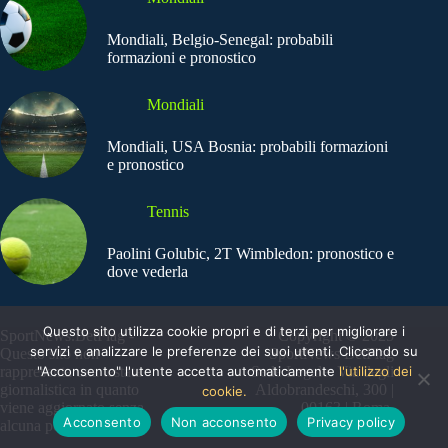
Mondiali, Belgio-Senegal: probabili
formazioni e pronostico
Mondiali
Mondiali, USA Bosnia: probabili formazioni
e pronostico
Tennis
Paolini Golubic, 2T Wimbledon: pronostico e
dove vederla
Questo sito utilizza cookie propri e di terzi per migliorare i
SportNews.BetFlag -
Copyright © 2025
servizi e analizzare le preferenze dei suoi utenti. Cliccando su
Questo sito non
SportNews BetFlag
"Acconsento" l'utente accetta automaticamente
l'utilizzo dei
rappresenta una testata
Sede Legale: Via degli
giornalistica in quanto
Aldobrandeschi, 300 |
cookie.
viene aggiornato senza
00163 | Roma
Acconsento
Non acconsento
Privacy policy
alcuna periodicità