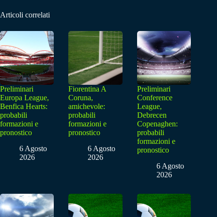
Articoli correlati
Preliminari
Fiorentina A
Preliminari
Europa League,
Coruna,
Conference
Benfica Hearts:
amichevole:
League,
probabili
probabili
Debrecen
formazioni e
formazioni e
Copenaghen:
pronostico
pronostico
probabili
formazioni e
6 Agosto
6 Agosto
pronostico
2026
2026
6 Agosto
2026