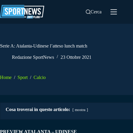
Salta
al
Cerca
contenuto
Serie A: Atalanta-Udinese l’atteso lunch match
Redazione SportNews
23 Ottobre 2021
Home
/
Sport
/
Calcio
Cosa troverai in questo articolo:
mostra
PREVIEW ATALANTA – UDINESE