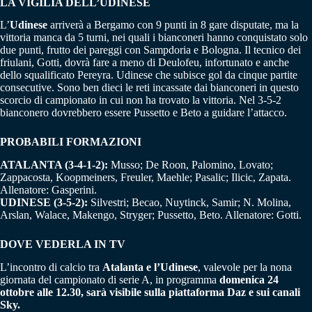
LA VIGILIA DELL’UDINESE
L’
Udinese
arriverà a Bergamo con 9 punti in 8 gare disputate, ma la
vittoria manca da 5 turni, nei quali i bianconeri hanno conquistato solo
due punti, frutto dei pareggi con Sampdoria e Bologna. Il tecnico dei
friulani, Gotti, dovrà fare a meno di Deulofeu, infortunato e anche
dello squalificato Pereyra. Udinese che subisce gol da cinque partite
consecutive. Sono ben dieci le reti incassate dai bianconeri in questo
scorcio di campionato in cui non ha trovato la vittoria. Nel 3-5-2
bianconero dovrebbero essere Pussetto e Beto a guidare l’attacco.
PROBABILI FORMAZIONI
ATALANTA (3-4-1-2):
Musso; De Roon, Palomino, Lovato;
Zappacosta, Koopmeiners, Freuler, Maehle; Pasalic; Ilicic, Zapata.
Allenatore: Gasperini.
UDINESE (3-5-2):
Silvestri; Becao, Nuytinck, Samir; N. Molina,
Arslan, Walace, Makengo, Stryger; Pussetto, Beto. Allenatore: Gotti.
DOVE VEDERLA IN TV
L’incontro di calcio tra
Atalanta e l’Udinese
, valevole per la nona
giornata del campionato di serie A, in programma
domenica 24
ottobre alle 12.30, sarà visibile sulla piattaforma Daz e sui canali
Sky.