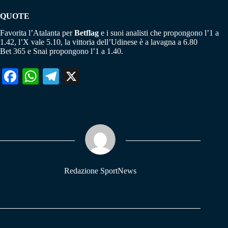
QUOTE
Favorita l’Atalanta per
Betflag
e i suoi analisti che propongono l’1 a
1.42, l’X vale 5.10, la vittoria dell’Udinese è a lavagna a 6.80
Bet 365 e Snai propongono l’1 a 1.40.
Fa
W
Te
X
ce
ha
le
bo
ts
gr
ok
A
a
pp
m
Redazione SportNews