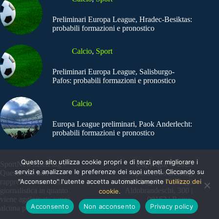
Preliminari Europa League, Hradec-Besiktas:
probabili formazioni e pronostico
Calcio
,
Sport
Preliminari Europa League, Salisburgo-
Pafos: probabili formazioni e pronostico
Calcio
Europa League preliminari, Paok Anderlecht:
probabili formazioni e pronostico
Questo sito utilizza cookie propri e di terzi per migliorare i
SportNews.BetFlag -
Copyright © 2025
servizi e analizzare le preferenze dei suoi utenti. Cliccando su
Questo sito non
SportNews BetFlag
"Acconsento" l'utente accetta automaticamente
l'utilizzo dei
rappresenta una testata
Sede Legale: Via degli
giornalistica in quanto
Aldobrandeschi, 300 |
cookie.
viene aggiornato senza
00163 | Roma
Acconsento
Non acconsento
Privacy policy
alcuna periodicità