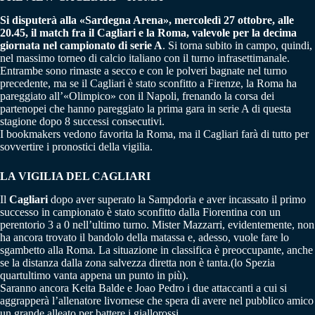
Si disputerà alla «Sardegna Arena», mercoledì 27 ottobre, alle
20.45, il match fra il Cagliari e la Roma, valevole per la decima
giornata nel campionato di serie A
. Si torna subito in campo, quindi,
nel massimo torneo di calcio italiano con il turno infrasettimanale.
Entrambe sono rimaste a secco e con le polveri bagnate nel turno
precedente, ma se il Cagliari è stato sconfitto a Firenze, la Roma ha
pareggiato all’«Olimpico» con il Napoli, frenando la corsa dei
partenopei che hanno pareggiato la prima gara in serie A di questa
stagione dopo 8 successi consecutivi.
I bookmakers vedono favorita la Roma, ma il Cagliari farà di tutto per
sovvertire i pronostici della vigilia.
LA VIGILIA DEL CAGLIARI
Il
Cagliari
dopo aver superato la Sampdoria e aver incassato il primo
successo in campionato è stato sconfitto dalla Fiorentina con un
perentorio 3 a 0 nell’ultimo turno. Mister Mazzarri, evidentemente, non
ha ancora trovato il bandolo della matassa e, adesso, vuole fare lo
sgambetto alla Roma. La situazione in classifica è preoccupante, anche
se la distanza dalla zona salvezza diretta non è tanta.(lo Spezia
quartultimo vanta appena un punto in più).
Saranno ancora Keita Balde e Joao Pedro i due attaccanti a cui si
aggrapperà l’allenatore livornese che spera di avere nel pubblico amico
un grande alleato per battere i giallorossi.