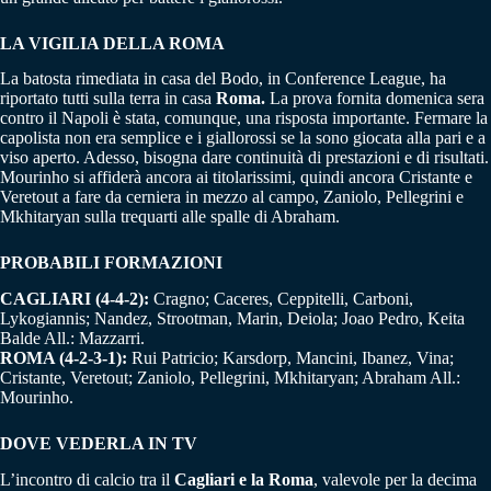
LA VIGILIA DELLA ROMA
La batosta rimediata in casa del Bodo, in Conference League, ha
riportato tutti sulla terra in casa
Roma.
La prova fornita domenica sera
contro il Napoli è stata, comunque, una risposta importante. Fermare la
capolista non era semplice e i giallorossi se la sono giocata alla pari e a
viso aperto. Adesso, bisogna dare continuità di prestazioni e di risultati.
Mourinho si affiderà ancora ai titolarissimi, quindi ancora Cristante e
Veretout a fare da cerniera in mezzo al campo, Zaniolo, Pellegrini e
Mkhitaryan sulla trequarti alle spalle di Abraham.
PROBABILI FORMAZIONI
CAGLIARI (4-4-2):
Cragno; Caceres, Ceppitelli, Carboni,
Lykogiannis; Nandez, Strootman, Marin, Deiola; Joao Pedro, Keita
Balde All.: Mazzarri.
ROMA (4-2-3-1):
Rui Patricio; Karsdorp, Mancini, Ibanez, Vina;
Cristante, Veretout; Zaniolo, Pellegrini, Mkhitaryan; Abraham All.:
Mourinho.
DOVE VEDERLA IN TV
L’incontro di calcio tra il
Cagliari e la Roma
, valevole per la decima