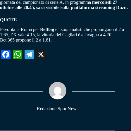
giornata del campionato di serie A, in programma
mercoledì 27
ottobre alle 20.45, sarà visibile sulla piattaforma streaming Dazn.
QUOTE
Favorita la Roma per
Betflag
e i suoi analisti che propongono il 2 a
1.65, l’X vale 4.15, la vittoria del Cagliari è a lavagna a 4.70
Bet 365 propone il 2 a 1.61.
Fa
W
Te
X
ce
ha
le
bo
ts
gr
ok
A
a
pp
m
Redazione SportNews