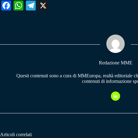
Fa
W
Te
X
ce
ha
le
bo
ts
gr
ok
A
a
pp
m
Redazione MME
Questi contenuti sono a cura di MMEuropa, realtà editoriale c
contenuti di informazione spo
Articoli correlati