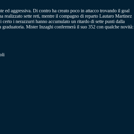
ente ed aggressiva. Di contro ha creato poco in attacco trovando il goal
ha realizzato sette reti, mentre il compagno di reparto Lautaro Martinez
 certo i nerazzurri hanno accumulato un ritardo di sette punti dalla
a graduatoria. Mister Inzaghi confermerà il suo 352 con qualche novità:
oli