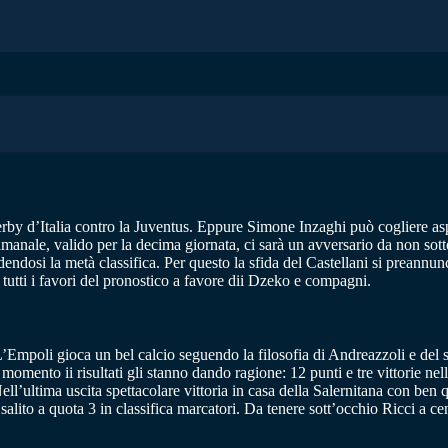
erby d’Italia contro la Juventus. Eppure Simone Inzaghi può cogliere aspe
timanale, valido per la decima giornata, ci sarà un avversario da non sot
endosi la metà classifica. Per questo la sfida del Castellani si preannun
tutti i favori del pronostico a favore dii Dzeko e compagni.
L’Empoli gioca un bel calcio seguendo la filosofia di Andreazzoli e del
l momento ii risultati gli stanno dando ragione: 12 punti e tre vittorie n
l’ultima uscita spettacolare vittoria in casa della Salernitana con ben qu
ito a quota 3 in classifica marcatori. Da tenere sott’occhio Ricci a cen