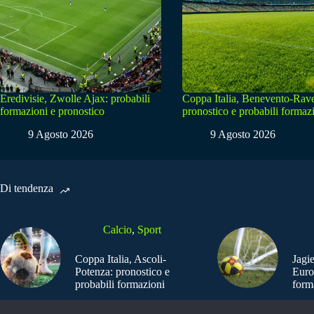
Eredivisie, Zwolle Ajax: probabili
Coppa Italia, Benevento-Rav
formazioni e pronostico
pronostico e probabili formaz
9 Agosto 2026
9 Agosto 2026
Di tendenza
Calcio
,
Sport
Coppa Italia, Ascoli-
Jagi
Potenza: pronostico e
Euro
probabili formazioni
form