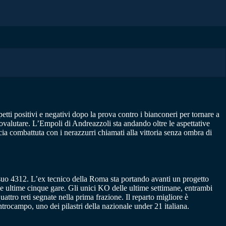
tti positivi e negativi dopo la prova contro i bianconeri per tornare a
tovalutare. L’Empoli di Andreazzoli sta andando oltre le aspettative
cia combattuta con i nerazzurri chiamati alla vittoria senza ombra di
 suo 4312. L’ex tecnico della Roma sta portando avanti un progetto
elle ultime cinque gare. Gli unici KO delle ultime settimane, entrambi
attro reti segnate nella prima frazione. Il reparto migliore è
trocampo, uno dei pilastri della nazionale under 21 italiana.