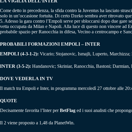
LA VIGILIA DELL’INTER
Come detto in precedenza, la sfida contro la Juventus ha lasciato strasci
solo in un’occasione fortuita. Di certo Dzeko sembra aver ritrovato quel
5. Adesso la gara contro l’Empoli serve per sbloccarsi dopo due gare sen
vetta occupata da Milan e Napoli. Alla luce di questo non vincere ad Em
probabile spazio per Ranocchia in difesa, Vecino a centrocampo e Sanc
PROBABILI FORMAZIONI EMPOLI – INTER
EMPOLI (4-3-1-2):
Vicario; Stojanovic, Ismajli, Luperto, Marchizza;
INTER (3-5-2):
Handanovic; Skriniar, Ranocchia, Bastoni; Darmian, B
DOVE VEDERLA IN TV
Il match tra Empoli e Inter, in programma mercoledì 27 ottobre alle 2
QUOTE
Decisamente favorita l’Inter per
BetFlag
ed i suoi analisti che propongo
Il 2 viene proposto a 1,48 da PlanetWin.