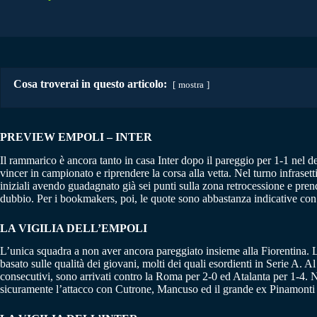
Cosa troverai in questo articolo:
mostra
PREVIEW EMPOLI – INTER
Il rammarico è ancora tanto in casa Inter dopo il pareggio per 1-1 nel d
vincer in campionato e riprendere la corsa alla vetta. Nel turno infraset
iniziali avendo guadagnato già sei punti sulla zona retrocessione e prend
dubbio. Per i bookmakers, poi, le quote sono abbastanza indicative con 
LA VIGILIA DELL’EMPOLI
L’unica squadra a non aver ancora pareggiato insieme alla Fiorentina. 
basato sulle qualità dei giovani, molti dei quali esordienti in Serie A. A
consecutivi, sono arrivati contro la Roma per 2-0 ed Atalanta per 1-4. Nel
sicuramente l’attacco con Cutrone, Mancuso ed il grande ex Pinamonti sal