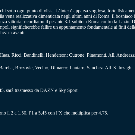
chi sotto ogni punto di viista. L’Inter è apparsa vogliosa, forte fisicam
la vena realizzativa dimenticata negli ultimi anni di Roma. Il bosniaco 
za vittoria: ricordiamo il pesante 3-1 subito a Roma contro la Lazio. Di
poli significherebbe fallire un appuntamento fondamentale ai finii dell
hez in avanti.
 Haas, Ricci, Bandinelli; Henderson; Cutrone, Pinamonti. All. Andreazz
arella, Brozovic, Vecino, Dimarco; Lautaro, Sanchez. All. S. Inzaghi
0:45, sarà trasmesso da DAZN e Sky Sport.
no il 2 a 1,50, l’1 a 5,45 con l’X che moltiplica per 4,75.