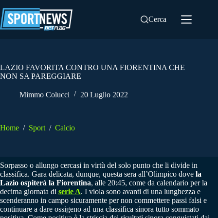
Salta
al
Cerca
contenuto
LAZIO FAVORITA CONTRO UNA FIORENTINA CHE
NON SA PAREGGIARE
Mimmo Colucci
20 Luglio 2022
Home
/
Sport
/
Calcio
Sorpasso o allungo cercasi in virtù del solo punto che li divide in
classifica. Gara delicata, dunque, questa sera all’Olimpico dove
la
Lazio ospiterà la Fiorentina
, alle 20:45, come da calendario per la
decima giornata di
serie A
. I viola sono avanti di una lunghezza e
scenderanno in campo sicuramente per non commettere passi falsi e
continuare a dare ossigeno ad una classifica sinora tutto sommato
positiva. Come positiva è la striscia dei risultati sinora conquistati dai