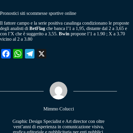
Pronostici siti scommesse sportive online
Il fattore campo e la serie positiva casalinga condizionano le proposte
degli analisti di
BetFlag
che banca l’1 a 1,95, distante dal 2 a 3,65 e
con l’X che è suggerito a 3,55.
Bwin
propone l’1 a 1.90 ; X a 3.70
vicino al 2 a 3.80
Fa
W
Te
X
ce
ha
le
bo
ts
gr
ok
A
a
pp
m
Mimmo Colucci
Graphic Design Specialist e Art director con oltre
vent’anni di esperienza in comunicazione visiva,
grafica editoriale e pubblicitaria per enti pubblici,