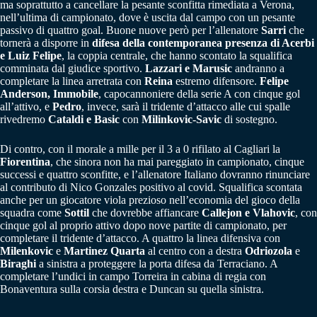
ma soprattutto a cancellare la pesante sconfitta rimediata a Verona,
nell’ultima di campionato, dove è uscita dal campo con un pesante
passivo di quattro goal. Buone nuove però per l’allenatore
Sarri
che
tornerà a disporre in
difesa della contemporanea presenza di Acerbi
e Luiz Felipe
, la coppia centrale, che hanno scontato la squalifica
comminata dal giudice sportivo.
Lazzari e Marusic
andranno a
completare la linea arretrata con
Reina
estremo difensore.
Felipe
Anderson, Immobile
, capocannoniere della serie A con cinque gol
all’attivo, e
Pedro
, invece, sarà il tridente d’attacco alle cui spalle
rivedremo
Cataldi e Basic
con
Milinkovic-Savic
di sostegno.
Di contro, con il morale a mille per il 3 a 0 rifilato al Cagliari la
Fiorentina
, che sinora non ha mai pareggiato in campionato, cinque
successi e quattro sconfitte, e l’allenatore Italiano dovranno rinunciare
al contributo di Nico Gonzales positivo al covid. Squalifica scontata
anche per un giocatore viola prezioso nell’economia del gioco della
squadra come
Sottil
che dovrebbe affiancare
Callejon e Vlahovic
, con
cinque gol al proprio attivo dopo nove partite di campionato, per
completare il tridente d’attacco. A quattro la linea difensiva con
Milenkovic
e
Martinez Quarta
al centro con a destra
Odriozola
e
Biraghi
a sinistra a proteggere la porta difesa da Terraciano. A
completare l’undici in campo Torreira in cabina di regia con
Bonaventura sulla corsia destra e Duncan su quella sinistra.