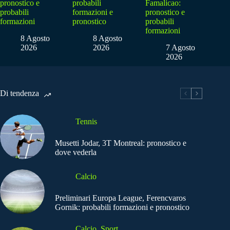
pronostico e
probabili
Famalicao:
probabili
formazioni e
pronostico e
formazioni
pronostico
probabili
formazioni
8 Agosto
8 Agosto
2026
2026
7 Agosto
2026
Di tendenza
Tennis
Musetti Jodar, 3T Montreal: pronostico e
dove vederla
Calcio
Preliminari Europa League, Ferencvaros
Gornik: probabili formazioni e pronostico
Calcio
,
Sport