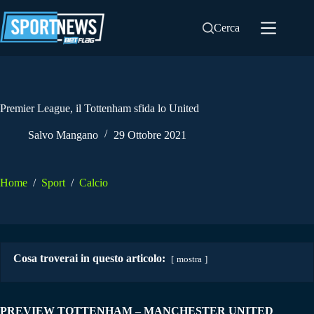
Salta
al
Cerca
contenuto
Premier League, il Tottenham sfida lo United
Salvo Mangano
29 Ottobre 2021
Home
/
Sport
/
Calcio
Cosa troverai in questo articolo:
mostra
PREVIEW TOTTENHAM – MANCHESTER UNITED