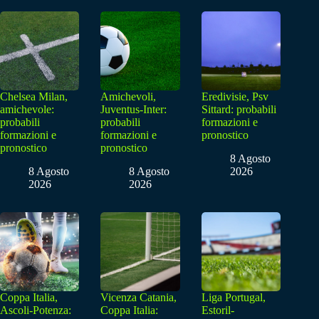
Chelsea Milan,
Amichevoli,
Eredivisie, Psv
amichevole:
Juventus-Inter:
Sittard: probabili
probabili
probabili
formazioni e
formazioni e
formazioni e
pronostico
pronostico
pronostico
8 Agosto
8 Agosto
8 Agosto
2026
2026
2026
Coppa Italia,
Vicenza Catania,
Liga Portugal,
Ascoli-Potenza:
Coppa Italia:
Estoril-