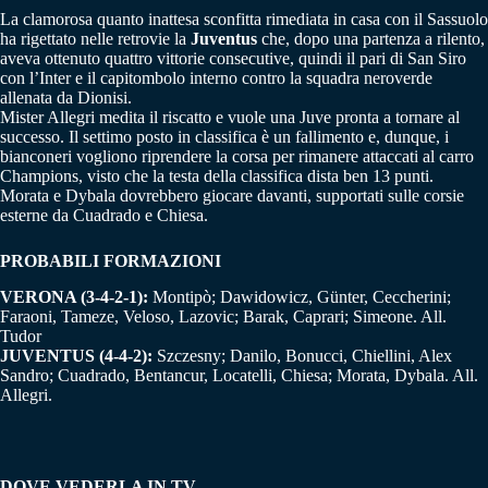
La clamorosa quanto inattesa sconfitta rimediata in casa con il Sassuolo
ha rigettato nelle retrovie la
Juventus
che, dopo una partenza a rilento,
aveva ottenuto quattro vittorie consecutive, quindi il pari di San Siro
con l’Inter e il capitombolo interno contro la squadra neroverde
allenata da Dionisi.
Mister Allegri medita il riscatto e vuole una Juve pronta a tornare al
successo. Il settimo posto in classifica è un fallimento e, dunque, i
bianconeri vogliono riprendere la corsa per rimanere attaccati al carro
Champions, visto che la testa della classifica dista ben 13 punti.
Morata e Dybala dovrebbero giocare davanti, supportati sulle corsie
esterne da Cuadrado e Chiesa.
PROBABILI FORMAZIONI
VERONA (3-4-2-1):
Montipò; Dawidowicz, Günter, Ceccherini;
Faraoni, Tameze, Veloso, Lazovic; Barak, Caprari; Simeone. All.
Tudor
JUVENTUS (4-4-2):
Szczesny; Danilo, Bonucci, Chiellini, Alex
Sandro; Cuadrado, Bentancur, Locatelli, Chiesa; Morata, Dybala. All.
Allegri.
DOVE VEDERLA IN TV