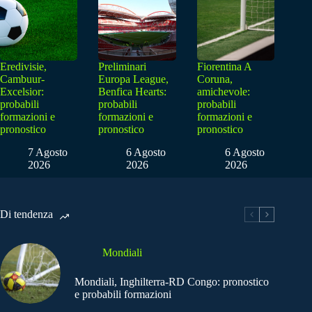
Eredivisie,
Preliminari
Fiorentina A
Cambuur-
Europa League,
Coruna,
Excelsior:
Benfica Hearts:
amichevole:
probabili
probabili
probabili
formazioni e
formazioni e
formazioni e
pronostico
pronostico
pronostico
7 Agosto
6 Agosto
6 Agosto
2026
2026
2026
Di tendenza
Mondiali
Mondiali, Inghilterra-RD Congo: pronostico
e probabili formazioni