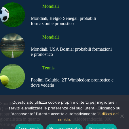
Mondiali
Mondiali, Belgio-Senegal: probabili
formazioni e pronostico
Mondiali
Mondiali, USA Bosnia: probabili formazioni
e pronostico
Tennis
Paolini Golubic, 2T Wimbledon: pronostico e
dove vederla
Questo sito utilizza cookie propri e di terzi per migliorare i
SportNews.BetFlag -
Copyright © 2025
servizi e analizzare le preferenze dei suoi utenti. Cliccando su
Questo sito non
SportNews BetFlag
"Acconsento" l'utente accetta automaticamente
l'utilizzo dei
rappresenta una testata
Sede Legale: Via degli
giornalistica in quanto
Aldobrandeschi, 300 |
cookie.
viene aggiornato senza
00163 | Roma
Acconsento
Non acconsento
Privacy policy