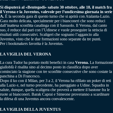
Si disputerà al «Bentegodi» sabato 30 ottobre, alle 18, il match fra
il Verona e la Juventus, valevole per l’undicesima giornata in serie
A.
È la seconda gara di questo turno che si aprirà con Atalanta-Lazio.
Gara molto delicata, specialmente per i bianconeri che sono reduci
dall’inattesa sconfitta casalinga con il Sassuolo. Il Verona, dal canto
suo, è reduce dal pari con l’Udinese e vuole proseguire la striscia di
risultati utili consecutivi. Scaligeri che sognano l’aggancio alla
Juventus, visto che le due formazioni sono separate da tre punti.
Per i bookmakers favorita è la Juventus.
LA VIGILIA DEL
VERONA
La cura Tudor ha portato molti benefici in casa
Verona.
La formazione
gialloblù è risalita sino al decimo posto in classifica dopo aver
cominciato la stagione con tre sconfitte consecutive che sono costate la
panchina a Di Francesco.
Dopo il ko con il Milan, per 3 a 2, il Verona ha rifilato un poker di reti
alla Lazio e, nel turno precedente, ha pareggiato a Udine. Squadra in
salute, dunque, quella scaligera che proverà a mettere il bastone fra le
ruote ai bianconeri. Barak Caprai e Simeone proveranno a scardinare
la difesa di una Juventus ancora convalescente.
LA VIGILIA DELLA JUVENTUS