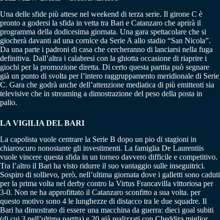
Una delle sfide più attese nel weekend di terza serie. Il girone C è
pronto a godersi la sfida in vetta tra Bari e Catanzaro che aprirà il
programma della dodicesima giornata. Una gara spettacolare che si
giocherà davanti ad una cornice da Serie A allo stadio “San Nicola”.
Da una parte i padroni di casa che cercheranno di lanciarsi nella fuga
definitiva. Dall’altra i calabresi con la ghiotta occasione di riaprire i
giochi per la promozione diretta. Di certo questa partita può segnare
già un punto di svolta per l’intero raggruppamento meridionale di Serie
C. Gara che godrà anche dell’attenzione mediatica di più emittenti sia
televisive che in streaming a dimostrazione del peso della posta in
palio.
LA VIGILIA DEL BARI
La capolista vuole centrare la Serie B dopo un pio di stagioni in
chiaroscuro nonostante gli investimenti. La famiglia De Laurentiis
vuole vincere questa sfida in un torneo davvero difficile e competitivo.
Tra l’altro il Bari ha visto ridurre il suo vantaggio sulle inseguitrici.
Sospiro di sollievo, però, nell’ultima giornata dove i galletti sono caduti
per la prima volta nel derby contro la Virtus Francavilla vittoriosa per
3-0. Non ne ha approfittato il Catanzaro sconfitto a sua volta. per
questo motivo sono 4 le lunghezze di distacco tra le due squadre. Il
Bari ha dimostrato di essere una macchina da guerra: dieci goal subiti
(di cui 3 nell’ultima partita) e 20 già realizzati con Cheddira miglior