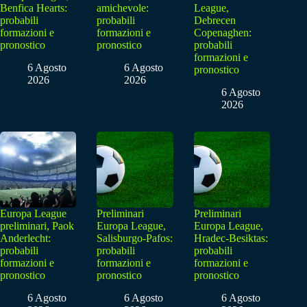
Benfica Hearts:
amichevole:
League,
probabili
probabili
Debrecen
formazioni e
formazioni e
Copenaghen:
pronostico
pronostico
probabili
formazioni e
6 Agosto
6 Agosto
pronostico
2026
2026
6 Agosto
2026
Europa League
Preliminari
Preliminari
preliminari, Paok
Europa League,
Europa League,
Anderlecht:
Salisburgo-Pafos:
Hradec-Besiktas:
probabili
probabili
probabili
formazioni e
formazioni e
formazioni e
pronostico
pronostico
pronostico
6 Agosto
6 Agosto
6 Agosto