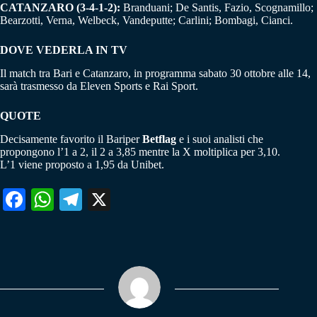
CATANZARO (3-4-1-2):
Branduani; De Santis, Fazio, Scognamillo;
Bearzotti, Verna, Welbeck, Vandeputte; Carlini; Bombagi, Cianci.
DOVE VEDERLA IN TV
Il match tra Bari e Catanzaro, in programma sabato 30 ottobre alle 14,
sarà trasmesso da Eleven Sports e Rai Sport.
QUOTE
Decisamente favorito il Bariper
Betflag
e i suoi analisti che
propongono l’1 a 2, il 2 a 3,85 mentre la X moltiplica per 3,10.
L’1 viene proposto a 1,95 da Unibet.
Fa
W
Te
X
ce
ha
le
bo
ts
gr
ok
A
a
pp
m