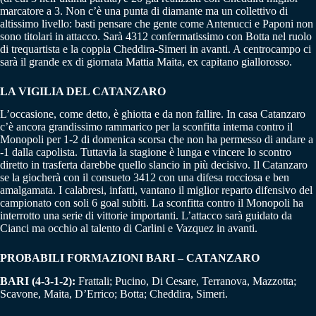
marcatore a 3. Non c’è una punta di diamante ma un collettivo di
altissimo livello: basti pensare che gente come Antenucci e Paponi non
sono titolari in attacco. Sarà 4312 confermatissimo con Botta nel ruolo
di trequartista e la coppia Cheddira-Simeri in avanti. A centrocampo ci
sarà il grande ex di giornata Mattia Maita, ex capitano giallorosso.
LA VIGILIA DEL CATANZARO
L’occasione, come detto, è ghiotta e da non fallire. In casa Catanzaro
c’è ancora grandissimo rammarico per la sconfitta interna contro il
Monopoli per 1-2 di domenica scorsa che non ha permesso di andare a
-1 dalla capolista. Tuttavia la stagione è lunga e vincere lo scontro
diretto in trasferta darebbe quello slancio in più decisivo. Il Catanzaro
se la giocherà con il consueto 3412 con una difesa rocciosa e ben
amalgamata. I calabresi, infatti, vantano il miglior reparto difensivo del
campionato con soli 6 goal subiti. La sconfitta contro il Monopoli ha
interrotto una serie di vittorie importanti. L’attacco sarà guidato da
Cianci ma occhio al talento di Carlini e Vazquez in avanti.
PROBABILI FORMAZIONI BARI – CATANZARO
BARI (4-3-1-2):
Frattali; Pucino, Di Cesare, Terranova, Mazzotta;
Scavone, Maita, D’Errico; Botta; Cheddira, Simeri.