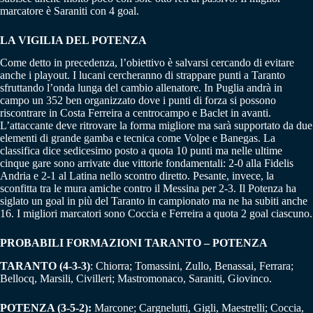
marcatore è Saraniti con 4 goal.
LA VIGILIA DEL POTENZA
Come detto in precedenza, l’obiettivo è salvarsi cercando di evitare
anche i playout. I lucani cercheranno di strappare punti a Taranto
sfruttando l’onda lunga del cambio allenatore. In Puglia andrà in
campo un 352 ben organizzato dove i punti di forza si possono
riscontrare in Costa Ferreira a centrocampo e Baclet in avanti.
L’attaccante deve ritrovare la forma migliore ma sarà supportato da due
elementi di grande gamba e tecnica come Volpe e Banegas. La
classifica dice sedicesimo posto a quota 10 punti ma nelle ultime
cinque gare sono arrivate due vittorie fondamentali: 2-0 alla Fidelis
Andria e 2-1 al Latina nello scontro diretto. Pesante, invece, la
sconfitta tra le mura amiche contro il Messina per 2-3. Il Potenza ha
siglato un goal in più del Taranto in campionato ma ne ha subiti anche
16. I migliori marcatori sono Coccia e Ferreira a quota 2 goal ciascuno.
PROBABILI FORMAZIONI TARANTO – POTENZA
TARANTO (4-3-3)
: Chiorra; Tomassini, Zullo, Benassai, Ferrara;
Bellocq, Marsili, Civilleri; Mastromonaco, Saraniti, Giovinco.
POTENZA (3-5-2):
Marcone; Cargnelutti, Gigli, Maestrelli; Coccia,