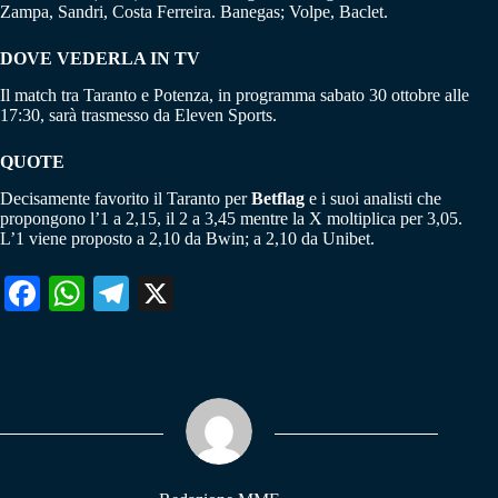
Zampa, Sandri, Costa Ferreira. Banegas; Volpe, Baclet.
DOVE VEDERLA IN TV
Il match tra Taranto e Potenza, in programma sabato 30 ottobre alle
17:30, sarà trasmesso da Eleven Sports.
QUOTE
Decisamente favorito il Taranto per
Betflag
e i suoi analisti che
propongono l’1 a 2,15, il 2 a 3,45 mentre la X moltiplica per 3,05.
L’1 viene proposto a 2,10 da Bwin; a 2,10 da Unibet.
Fa
W
Te
X
ce
ha
le
bo
ts
gr
ok
A
a
pp
m