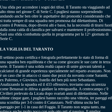
Una sfida per accendere i sogni dei tifosi. Il Taranto sta viaggiando ad
alto ritmo nel girone C di Serie C. I pugliesi stanno sorprendendo
andando anche ben oltre le aspettative dei pronostici considerando che
si tratta sempre di una squadra neo promossa dal dilettantismo. Di
contro il Potenza, dopo diversi alti e bassi, ha la necessità di tirarsi fuori
dalla zona calda di classifica per salvarsi e mantenere il professionismo.
Sarà una sfida combattuta quella in programma per la 12^ giornata di
Serie C.
LA VIGILIA DEL TARANTO
Il settimo posto certifica e fotografa perfettamente lo stato di forma di
una squadra ben equilibrata e che sa come giocarsi le sue carte in terza
serie. Il Taranto è una solida realtà capace di unire giovani talenti a
calciatori di grande esperienza specialmente nel reparto avanzato. Non
è un caso che in attacco ci siano due pezzi da novanta come Saraniti,
ex Palermo, e Giovinco, fratello del ben più noto Sebastiano.
Analizzando la squadra ed il 433 offensivo, troviamo una sicurezza
come Benassai in difesa a guidare la retroguardia. A centrocampo c’è
Civilleri prelevato da Licata dopo svariati anni di dilettantismo. Nelle
ultime cinque gare, i pugliesi hanno raccolto una vittoria, tre pareggi ed
una sconfitta per 3-0 contro il Catanzaro. Nell’ultima uscita bel
pareggio per 1-1 in casa del Foggia. Il Taranto non segna tanto, ma
subisce anche molto poco con sole otto reti al passivo. Il miglior