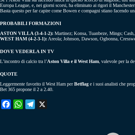
Europa League, e, nei giorni scorsi, ha eliminato ai rigori il Manchest
Basta questo per far capire come Bowen e compagni stiano facendo una
PROBABILI FORMAZIONI
ASTON VILLA (3-4-1-2):
Martinez; Konsa, Tuanbeze, Mings; Cash, 
WEST HAM (4-2-3-1):
Areola; Johnson, Dawson, Ogbonna, Cresswel
DOVE VEDERLA IN TV
L’incontro di calcio tra l’
Aston Villa e il West Ham
, valevole per la 
QUOTE
Leggermente favorito il West Ham per
Betflag
e i suoi analisti che pro
Bet 365 propone il 2 a 2.40.
Fa
W
Te
X
ce
ha
le
bo
ts
gr
ok
A
a