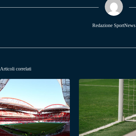
pp
m
Redazione SportNews
Articoli correlati