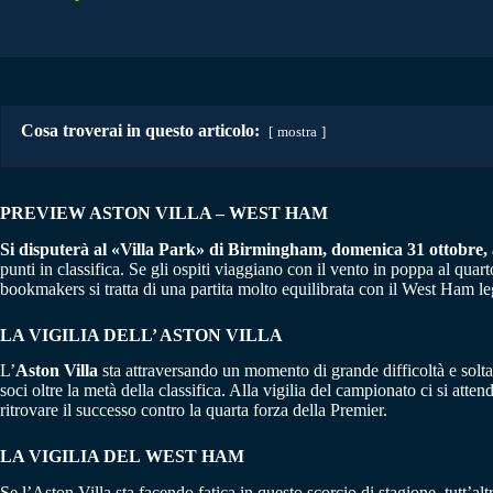
Cosa troverai in questo articolo:
mostra
PREVIEW ASTON VILLA – WEST HAM
Si disputerà al «Villa Park» di Birmingham, domenica 31 ottobre, a
punti in classifica. Se gli ospiti viaggiano con il vento in poppa al quar
bookmakers si tratta di una partita molto equilibrata con il West Ham l
LA VIGILIA DELL’
ASTON VILLA
L’
Aston Villa
sta attraversando un momento di grande difficoltà e solta
soci oltre la metà della classifica. Alla vigilia del campionato ci si a
ritrovare il successo contro la quarta forza della Premier.
LA VIGILIA DEL
WEST HAM
Se l’Aston Villa sta facendo fatica in questo scorcio di stagione, tutt’altr