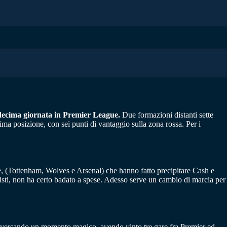
a decima giornata in Premier League.
Due formazioni distanti sette
sima posizione, con sei punti di vantaggio sulla zona rossa. Per i
ive, (Tottenham, Wolves e Arsenal) che hanno fatto precipitare Cash e
quisti, non ha certo badato a spese. Adesso serve un cambio di marcia per
versando un momento magico, avendo vinto tre gare fra Premier ed