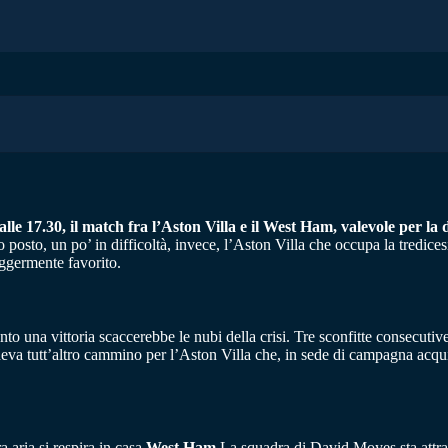
lle 17.30, il match fra l’Aston Villa e il West Ham, valevole per l
to posto, un po’ in difficoltà, invece, l’Aston Villa che occupa la tredice
eggermente favorito.
nto una vittoria scaccerebbe le nubi della crisi. Tre sconfitte consecut
ttendeva tutt’altro cammino per l’Aston Villa che, in sede di campagna ac
a aria si respira in casa
West Ham
La squadra di David Moyes sta attra