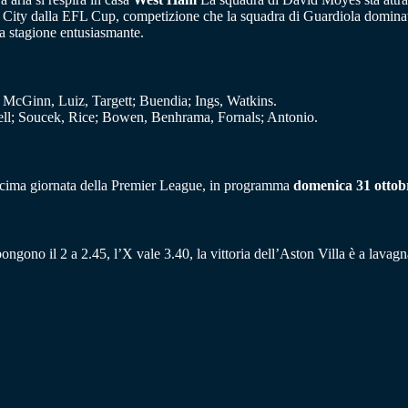
er City dalla EFL Cup, competizione che la squadra di Guardiola dominav
 stagione entusiasmante.
McGinn, Luiz, Targett; Buendia; Ings, Watkins.
l; Soucek, Rice; Bowen, Benhrama, Fornals; Antonio.
decima giornata della Premier League, in programma
domenica 31 ottobre
pongono il 2 a 2.45, l’X vale 3.40, la vittoria dell’Aston Villa è a lavagn