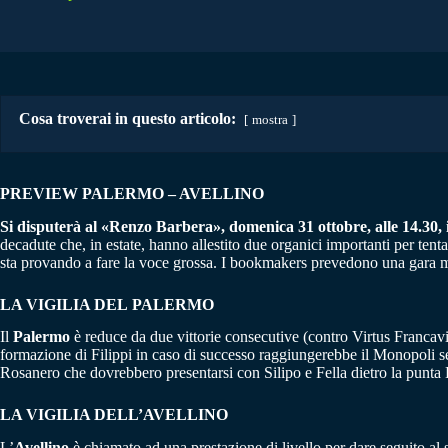
Cosa troverai in questo articolo:
mostra
PREVIEW PALERMO – AVELLINO
Si disputerà al «Renzo Barbera», domenica 31 ottobre, alle 14.30, il
decadute che, in estate, hanno allestito due organici importanti per tenta
sta provando a fare la voce grossa. I bookmakers prevedono una gara mo
LA VIGILIA DEL
PALERMO
Il
Palermo
è reduce da due vittorie consecutive (contro Virtus Francavi
formazione di Filippi in caso di successo raggiungerebbe il Monopoli se
Rosanero che dovrebbero presentarsi con Silipo e Fella dietro la punta
LA VIGILIA DELL’AVELLINO
L’
Avellino
è chiamato ad una prestazione di livello per dare seguito al s