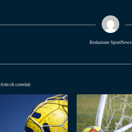
bo
ts
gr
ok
A
a
pp
m
Redazione SportNews
Articoli correlati