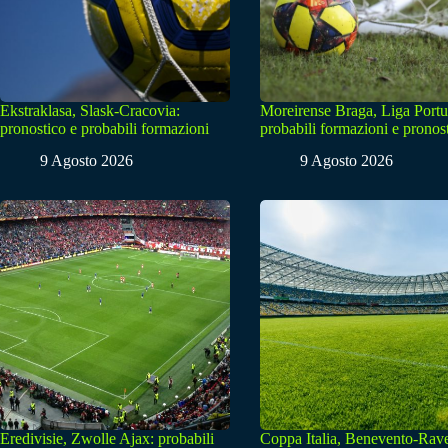
Ekstraklasa, Slask-Cracovia:
Moreirense Braga, Liga Portu
pronostico e probabili formazioni
probabili formazioni e pronos
9 Agosto 2026
9 Agosto 2026
Eredivisie, Zwolle Ajax: probabili
Coppa Italia, Benevento-Rav