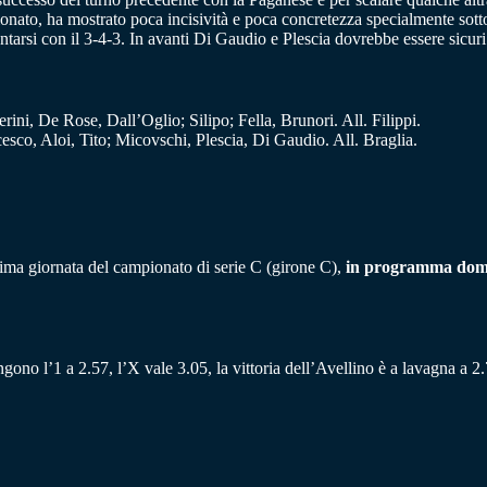
ionato, ha mostrato poca incisività e poca concretezza specialmente sott
entarsi con il 3-4-3. In avanti Di Gaudio e Plescia dovrebbe essere sicu
rini, De Rose, Dall’Oglio; Silipo; Fella, Brunori. All. Filippi.
sco, Aloi, Tito; Micovschi, Plescia, Di Gaudio. All. Braglia.
sima giornata del campionato di serie C (girone C),
in programma domenic
ngono l’1 a 2.57, l’X vale 3.05, la vittoria dell’Avellino è a lavagna a 2.