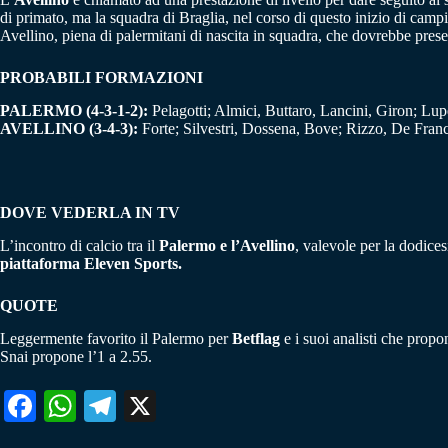
di primato, ma la squadra di Braglia, nel corso di questo inizio di camp
Avellino, piena di palermitani di nascita in squadra, che dovrebbe pres
PROBABILI FORMAZIONI
PALERMO (4-3-1-2):
Pelagotti; Almici, Buttaro, Lancini, Giron; Lupe
AVELLINO (3-4-3):
Forte; Silvestri, Dossena, Bove; Rizzo, De France
DOVE VEDERLA IN TV
L’incontro di calcio tra il
Palermo e l’Avellino
, valevole per la dodice
piattaforma Eleven Sports.
QUOTE
Leggermente favorito il Palermo per
Betflag
e i suoi analisti che propo
Snai propone l’1 a 2.55.
Fa
W
Te
X
ce
ha
le