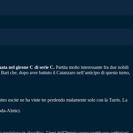
ata nel girone C di serie C.
Partita molto interessante fra due nobili
n Bari che, dopo aver battuto il Catanzaro nell’anticipo di questo turno,
attro uscite ne ha vinte tre perdendo malamente solo con la Turris. La
Doda-Almici.
posizione in classifica. I lupi dell’Irpinia erano partiti con ambizioni