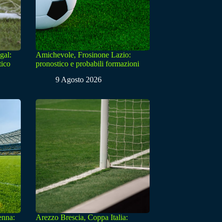
gal:
Amichevole, Frosinone Lazio:
tico
pronostico e probabili formazioni
9 Agosto 2026
enna:
Arezzo Brescia, Coppa Italia: