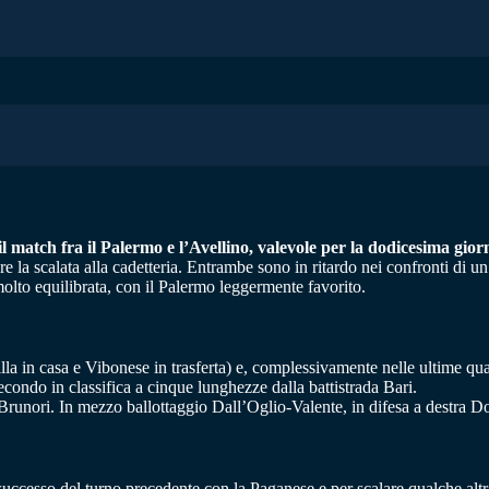
 match fra il Palermo e l’Avellino, valevole per la dodicesima giorn
re la scalata alla cadetteria. Entrambe sono in ritardo nei confronti di u
lto equilibrata, con il Palermo leggermente favorito.
lla in casa e Vibonese in trasferta) e, complessivamente nelle ultime qu
condo in classifica a cinque lunghezze dalla battistrada Bari.
 Brunori. In mezzo ballottaggio Dall’Oglio-Valente, in difesa a destra 
uccesso del turno precedente con la Paganese e per scalare qualche altra 