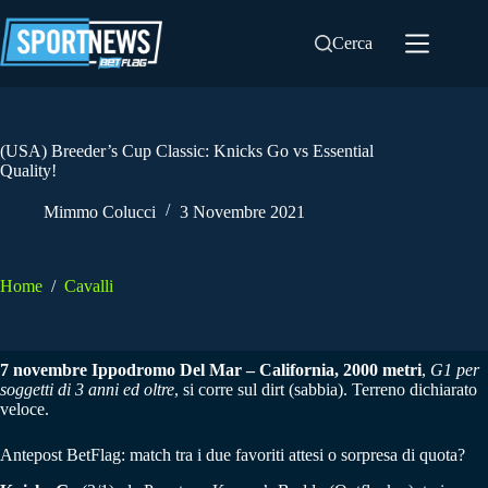
Salta
al
Cerca
contenuto
(USA) Breeder’s Cup Classic: Knicks Go vs Essential
Quality!
Mimmo Colucci
3 Novembre 2021
Home
/
Cavalli
7 novembre Ippodromo Del Mar – California, 2000 metri
,
G1 per
soggetti di 3 anni ed oltre
, si corre sul dirt (sabbia). Terreno dichiarato
veloce.
Antepost BetFlag: match tra i due favoriti attesi o sorpresa di quota?