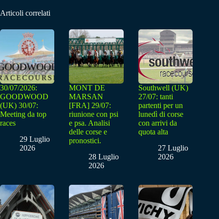
Articoli correlati
30/07/2026:
MONT DE
Southwell (UK)
GOODWOOD
MARSAN
27/07: tanti
(UK) 30/07:
[FRA] 29/07:
partenti per un
Meeting da top
riunione con psi
lunedì di corse
races
e psa. Analisi
con arrivi da
delle corse e
quota alta
29 Luglio
pronostici.
2026
27 Luglio
28 Luglio
2026
2026