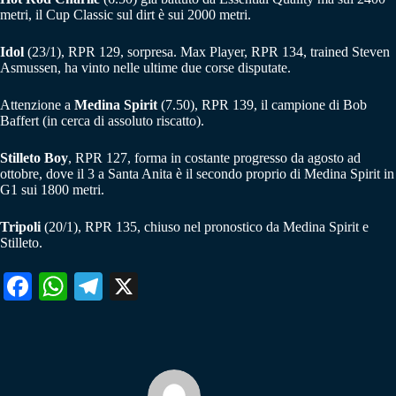
metri, il Cup Classic sul dirt è sui 2000 metri.
Idol
(23/1), RPR 129, sorpresa. Max Player, RPR 134, trained Steven
Asmussen, ha vinto nelle ultime due corse disputate.
Attenzione a
Medina Spirit
(7.50), RPR 139, il campione di Bob
Baffert (in cerca di assoluto riscatto).
Stilleto Boy
, RPR 127, forma in costante progresso da agosto ad
ottobre, dove il 3 a Santa Anita è il secondo proprio di Medina Spirit in
G1 sui 1800 metri.
Tripoli
(20/1), RPR 135, chiuso nel pronostico da Medina Spirit e
Stilleto.
Fa
W
Te
X
ce
ha
le
bo
ts
gr
ok
A
a