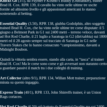
Knicks Go
(3/1), da Paynter e Kosmo’s Buddy (Outflanker), trainer
Brad H. Cox. RPR 139, il cavallo ha vinto nelle ultime tre uscite
fornite ad altissimo livello e gli appassionati americani lo stanno
sostenendo al betting.
Essential Quality
(3.50), RPR 138, giubba Godolphin, altro soggetto
trained Brad H. Cox, che ha vinto nelle ultime tre corse disputate: il 5
giugno a Belmont Park in G1 sui 2400 metri – terreno veloce, davanti
ad Hot Rod Charlie, il 21 luglio a Saratoga in G2 (dirt/sabbia) sui 1800
metri ed il 28 agosto sempre sul tracciato di Saratoga in G1 nelle
Travers Stakes che lo hanno consacrato “campionissimo, davanti a
Midnight Boubon.
Quindi la vittoria sembra essere, stando alla carta, in “tasca” al trainer
Brad H. Cox! Ma le corse sono corse e gli avversari non staranno certo
a guardare passivi il match tra i due colleghi di training.
Art Collector
(altro 9/1), RPR 134, Willian Mott trainer, preparazione
mirata su questo ingaggio.
Express Train
(40/1), RPR 133, John Shirreffs trainer, è un Union
Rags coriaceo.
Hot Rod Charlie
(6.50) già battuto da Essential Quality ma sui 2400