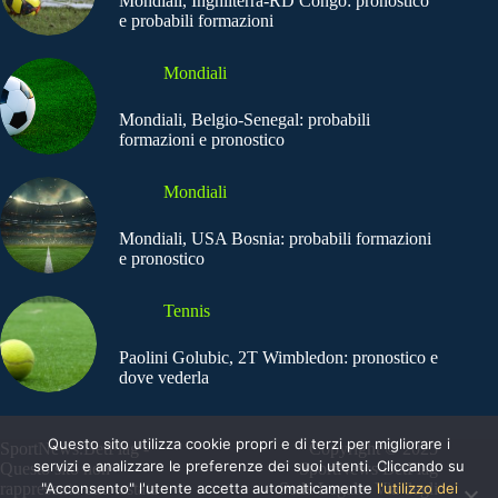
Mondiali, Inghilterra-RD Congo: pronostico
e probabili formazioni
Mondiali
Mondiali, Belgio-Senegal: probabili
formazioni e pronostico
Mondiali
Mondiali, USA Bosnia: probabili formazioni
e pronostico
Tennis
Paolini Golubic, 2T Wimbledon: pronostico e
dove vederla
Questo sito utilizza cookie propri e di terzi per migliorare i
SportNews.BetFlag -
Copyright © 2025
servizi e analizzare le preferenze dei suoi utenti. Cliccando su
Questo sito non
SportNews BetFlag
"Acconsento" l'utente accetta automaticamente
l'utilizzo dei
rappresenta una testata
Sede Legale: Via degli