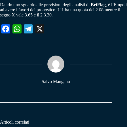
Dando uno sguardo alle previsioni degli analisti di
BetFlag
, è l’Empoli
ad avere i favori del pronostico. L’1 ha una quota del 2.08 mentre il
segno X vale 3.65 e il 2 3.30.
Fa
W
Te
X
ce
ha
le
bo
ts
gr
ok
A
a
pp
m
Salvo Mangano
Articoli correlati