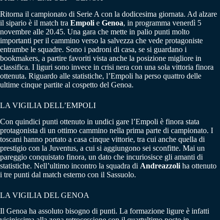
Ritorna il campionato di Serie A con la dodicesima giornata. Ad alzare
il sipario è il match tra
Empoli
e
Genoa
, in programma venerdì 5
novembre alle 20.45. Una gara che mette in palio punti molto
importanti per il cammino verso la salvezza che vede protagoniste
entrambe le squadre. Sono i padroni di casa, se si guardano i
bookmakers, a partire favoriti vista anche la posizione migliore in
classifica. I liguri sono invece in crisi nera con una sola vittoria finora
ottenuta. Riguardo alle statistiche, l’Empoli ha perso quattro delle
ultime cinque partite al cospetto del Genoa.
LA VIGILIA DELL’EMPOLI
Con quindici punti ottenuto in undici gare l’Empoli è finora stata
protagonista di un ottimo cammino nella prima parte di campionato. I
toscani hanno portato a casa cinque vittorie, tra cui anche quella di
prestigio con la Juventus, a cui si aggiungono sei sconfitte. Mai un
pareggio conquistato finora, un dato che incuriosisce gli amanti di
statistiche. Nell’ultimo incontro la squadra di
Andreazzoli
ha ottenuto
i tre punti dal match esterno con il Sassuolo.
LA VIGILIA DEL GENOA
Il Genoa ha assoluto bisogno di punti. La formazione ligure è infatti
vicinissima alla zona retrocessione con il quartultimo posto in