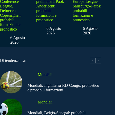
Conference
preliminari, Paok
Europa League,
League,
Anderlecht:
Salisburgo-Pafos:
Debrecen
probabili
probabili
Copenaghen:
formazioni e
formazioni e
probabili
pronostico
pronostico
formazioni e
6 Agosto
6 Agosto
pronostico
2026
2026
6 Agosto
2026
Di tendenza
Mondiali
Mondiali, Inghilterra-RD Congo: pronostico
e probabili formazioni
Mondiali
Mondiali, Belgio-Senegal: probabili