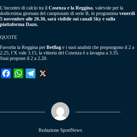
L’incontro di calcio tra il
Cosenza e la Reggina
, valevole per la
dodicesima giornata del campionato di serie B, in programma
venerdì
5 novembre alle 20.30, sarà visibile sui canali Sky e sulla
piattaforma Dazn.
QUOTE
Favorita la Reggina per
Betflag
e i suoi analisti che propongono il 2 a
2.25, l’X vale 3.15, la vittoria del Cosenza è a lavagna a 3.35.
Snai propone il 2 a 2.20.
Fa
W
Te
X
ce
ha
le
bo
ts
gr
ok
A
a
pp
m
Redazione SportNews