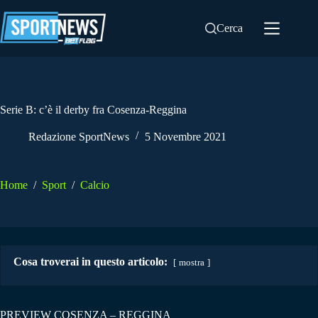
Salta
al
Cerca
contenuto
Serie B: c’è il derby fra Cosenza-Reggina
Redazione SportNews
5 Novembre 2021
Home
/
Sport
/
Calcio
Cosa troverai in questo articolo:
mostra
PREVIEW COSENZA – REGGINA