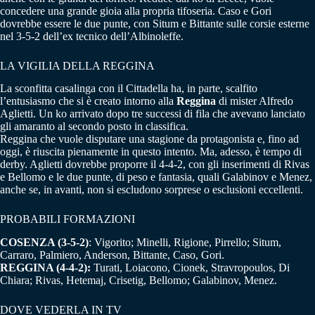
concedere una grande gioia alla propria tifoseria. Caso e Gori
dovrebbe essere le due punte, con Situm e Bittante sulle corsie esterne
nel 3-5-2 dell’ex tecnico dell’Albinoleffe.
LA VIGILIA DELLA REGGINA
La sconfitta casalinga con il Cittadella ha, in parte, scalfito
l’entusiasmo che si è creato intorno alla
Reggina
di mister Alfredo
Aglietti. Un ko arrivato dopo tre successi di fila che avevano lanciato
gli amaranto al secondo posto in classifica.
Reggina che vuole disputare una stagione da protagonista e, fino ad
oggi, è riuscita pienamente in questo intento. Ma, adesso, è tempo di
derby. Aglietti dovrebbe proporre il 4-4-2, con gli inserimenti di Rivas
e Bellomo e le due punte, di peso e fantasia, quali Galabinov e Menez,
anche se, in avanti, non si escludono sorprese o esclusioni eccellenti.
PROBABILI FORMAZIONI
COSENZA (3-5-2)
: Vigorito; Minelli, Rigione, Pirrello; Situm,
Carraro, Palmiero, Anderson, Bittante, Caso, Gori.
REGGINA (4-4-2):
Turati, Loiacono, Cionek, Stravropoulos, Di
Chiara; Rivas, Hetemaj, Crisetig, Bellomo; Galabinov, Menez.
DOVE VEDERLA IN TV