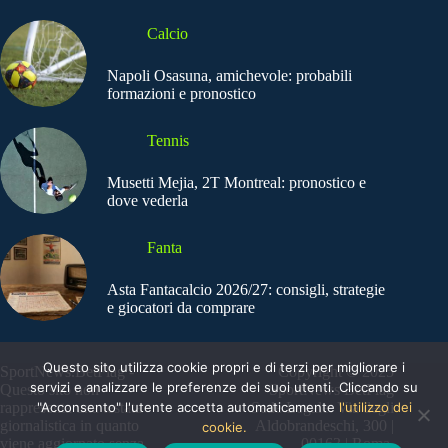
Calcio
Napoli Osasuna, amichevole: probabili
formazioni e pronostico
Tennis
Musetti Mejia, 2T Montreal: pronostico e
dove vederla
Fanta
Asta Fantacalcio 2026/27: consigli, strategie
e giocatori da comprare
Questo sito utilizza cookie propri e di terzi per migliorare i
SportNews.BetFlag -
Copyright © 2025
servizi e analizzare le preferenze dei suoi utenti. Cliccando su
Questo sito non
SportNews BetFlag
"Acconsento" l'utente accetta automaticamente
l'utilizzo dei
rappresenta una testata
Sede Legale: Via degli
giornalistica in quanto
Aldobrandeschi, 300 |
cookie.
viene aggiornato senza
00163 | Roma