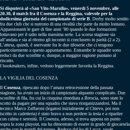
Si disputerà al «San Vito-Marulla», venerdì 5 novembre, alle
20.30, il match fra il Cosenza e la Reggina, valevole per la
dodicesima giornata del campionato di serie B
. Derby molto sentito
fra due club che si nutrono di una rivalità che parte da molto lontano.
Appassionanti le gare di fine anni ’80 quando le due formazioni
lottavano per il salto nella massima serie. La scorsa stagione sia
all’andata e sia al ritorno gli incontri si conclusero in parità (2 a 2).
L’attesa, quindi, è snervante fra le due tifoserie che ci tengono
particolarmente a questo appuntamento. Entrambe le squadre sono
reduci da due sconfitte e, dunque, a maggior ragione puntano al
riscatto.
I bookmakers, infine, vedono leggermente favorita la Reggina.
LA VIGILIA DEL COSENZA
Il
Cosenza
, ripescato dopo l’amara retrocessione della passata
stagione, ha avuto un inizio di campionato alquanto complicato. Due
sconfitte di fila, fra cui la cinquina rimediata a Brescia, sono state lo
scotto da pagare per una squadra che stava riorganizzandosi. Ma il
tecnico Marco Zaffaroni (legatosi inizialmente al Chievo, poi non
iscritto in cadetteria) è stato bravo a non perdere la testa e a ripartire
con calma e serenità. Il Cosenza, adesso, si trova appena un punto
sopra la zona playout, ma ha dimostrato di essere in grado di giocarsela
anche con le grandi del torneo. Reduce dal ko di Lecce, vuole