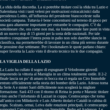
La sfida della discordia. La si potrebbe titolare così la sfida tra Lazio e
Salernitana visti i tanti veleni per motivazioni extracalcistici dalla
presidenza Lotito, all’influenza del presidente biancoceleste sulla
società campana. Tuttavia è bene concentrarsi sul terreno di gioco per
una gara altamente importante per entrambe le compagini. C’è da
sottolineare che, ora come non mai, sia fondamentale fare punti in vista
di un nuovo stop di 15 giorni per la sosta delle nazionali. Per tale
motivo conquistare l’intera posta in palio non solo darebbe slancio in
classifica, ma permetterebbe di lavorare in un clima più sereno durante
le prossime due settimane. Per i bookmakers le quote parlano chiaro:
super favorita la Lazio visto il divario tecnico tra le due compagini.
LA VIGILIA DELLA LAZIO
La Lazio ha cullato il sogno di espugnare il Velodrome giovedì
imponendo la vittoria al Marsiglia in un clima totalmente ostile. Il 2-2
finale lascia un po’ di amaro in bocca ma ci regala un Ciro Immobile
entrato ufficialmente nella storia dei bomber della Lazio. Adesso torna
la Serie A e mister Sarri difficilmente non sceglierà la migliore
formazione. Sarà 433 con il ritorno di Reina in porta e Marusic titolare
visto anche l’infortunio di Lazzari in coppa. Centrocampo che torna
all’antico con Milinkovic e Luis Alberto titolari e Cataldi in cabina di
regia. Scalzato, ormai, Leiva dalle rotazioni principali, il centrocampo
supporterà l’attacco pesante con Immobile, Pedro ed Anderson. Le