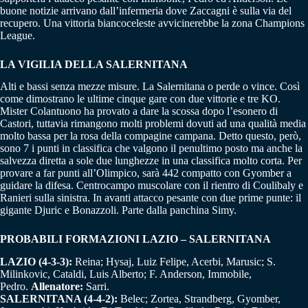
buone notizie arrivano dall’infermeria dove Zaccagni è sulla via del
recupero. Una vittoria biancoceleste avvicinerebbe la zona Champions
League.
LA VIGILIA DELLA SALERNITANA
Alti e bassi senza mezze misure. La Salernitana o perde o vince. Così
come dimostrano le ultime cinque gare con due vittorie e tre KO.
Mister Colantuono ha provato a dare la scossa dopo l’esonero di
Castori, tuttavia rimangono molti problemi dovuti ad una qualità media
molto bassa per la rosa della compagine campana. Detto questo, però,
sono 7 i punti in classifica che valgono il penultimo posto ma anche la
salvezza diretta a sole due lunghezze in una classifica molto corta. Per
provare a far punti all’Olimpico, sarà 442 compatto con Gyomber a
guidare la difesa. Centrocampo muscolare con il rientro di Coulibaly e
Ranieri sulla sinistra. In avanti attacco pesante con due prime punte: il
gigante Djuric e Bonazzoli. Parte dalla panchina Simy.
PROBABILI FORMAZIONI LAZIO – SALERNITANA
LAZIO (4-3-3):
Reina; Hysaj, Luiz Felipe, Acerbi, Marusic; S.
Milinkovic, Cataldi, Luis Alberto; F. Anderson, Immobile,
Pedro.
Allenatore:
Sarri.
SALERNITANA (4-4-2):
Belec; Zortea, Strandberg, Gyomber,