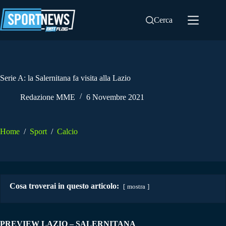
Salta
al
Cerca
contenuto
Serie A: la Salernitana fa visita alla Lazio
Redazione MME
6 Novembre 2021
Home
/
Sport
/
Calcio
Cosa troverai in questo articolo:
mostra
PREVIEW LAZIO – SALERNITANA