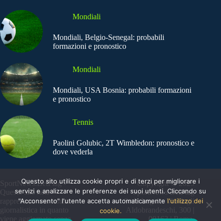
Mondiali
Mondiali, Belgio-Senegal: probabili
formazioni e pronostico
Mondiali
Mondiali, USA Bosnia: probabili formazioni
e pronostico
Tennis
Paolini Golubic, 2T Wimbledon: pronostico e
dove vederla
Questo sito utilizza cookie propri e di terzi per migliorare i
SportNews.BetFlag -
Copyright © 2025
servizi e analizzare le preferenze dei suoi utenti. Cliccando su
Questo sito non
SportNews BetFlag
"Acconsento" l'utente accetta automaticamente
l'utilizzo dei
rappresenta una testata
Sede Legale: Via degli
giornalistica in quanto
Aldobrandeschi, 300 |
cookie.
viene aggiornato senza
00163 | Roma