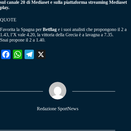
sul canale 20 di Mediaset e sulla piattaforma streaming Mediaset
play.
QUOTE
Favorita la Spagna per
Betflag
e i suoi analisti che propongono il 2 a
1.43, l’X vale 4.20, la vittoria della Grecia è a lavagna a 7.35.
Snai propone il 2 a 1.40.
Fa
W
Te
X
ce
ha
le
bo
ts
gr
ok
A
a
pp
m
Redazione SportNews