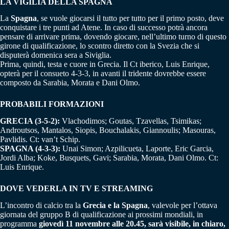
LA VIGILIA DELLA SPAGNA
La
Spagna
, se vuole giocarsi il tutto per tutto per il primo posto, deve
conquistare i tre punti ad Atene. In caso di successo potrà ancora
pensare di arrivare prima, dovendo giocare, nell’ultimo turno di questo
girone di qualificazione, lo scontro diretto con la Svezia che si
disputerà domenica sera a Siviglia.
Prima, quindi, testa e cuore in Grecia. Il Ct iberico, Luis Enrique,
opterà per il consueto 4-3-3, in avanti il tridente dovrebbe essere
composto da Sarabia, Morata e Dani Olmo.
PROBABILI FORMAZIONI
GRECIA (3-5-2):
Vlachodimos; Goutas, Tzavellas, Tsimikas;
Androutsos, Mantalos, Siopis, Bouchalakis, Giannoulis; Masouras,
Pavlidis. Ct: van’t Schip.
SPAGNA (4-3-3):
Unai Simon; Azpilicueta, Laporte, Eric Garcia,
Jordi Alba; Koke, Busquets, Gavi; Sarabia, Morata, Dani Olmo. Ct:
Luis Enrique.
DOVE VEDERLA IN TV E STREAMING
L’incontro di calcio tra la
Grecia e la Spagna
, valevole per l’ottava
giornata del gruppo B di qualificazione ai prossimi mondiali, in
programma
giovedì 11 novembre alle 20.45, sarà visibile, in chiaro,