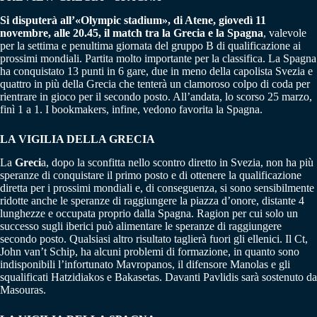
Si disputerà all’«Olympic stadium», di Atene, giovedì 11
novembre, alle 20.45, il match tra la Grecia e la Spagna
, valevole
per la settima e penultima giornata del gruppo B di qualificazione ai
prossimi mondiali. Partita molto importante per la classifica. La Spagna
ha conquistato 13 punti in 6 gare, due in meno della capolista Svezia e
quattro in più della Grecia che tenterà un clamoroso colpo di coda per
rientrare in gioco per il secondo posto. All’andata, lo scorso 25 marzo,
finì 1 a 1. I bookmakers, infine, vedono favorita la Spagna.
LA VIGILIA DELLA GRECIA
La
Greci
a, dopo la sconfitta nello scontro diretto in Svezia, non ha più
speranze di conquistare il primo posto e di ottenere la qualificazione
diretta per i prossimi mondiali e, di conseguenza, si sono sensibilmente
ridotte anche le speranze di raggiungere la piazza d’onore, distante 4
lunghezze e occupata proprio dalla Spagna. Ragion per cui solo un
successo sugli iberici può alimentare le speranze di raggiungere
secondo posto. Qualsiasi altro risultato taglierà fuori gli ellenici. Il Ct,
John van’t Schip, ha alcuni problemi di formazione, in quanto sono
indisponibili l’infortunato Mavropanos, il difensore Manolas e gli
squalificati Hatzidiakos e Bakasetas. Davanti Pavlidis sarà sostenuto da
Masouras.