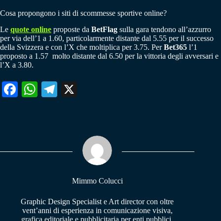
Cosa propongono i siti di scommesse sportive online?
Le
quote online
proposte da
BetFlag
sulla gara tendono all’azzurro
per via dell’1 a 1.60, particolarmente distante dal 5.55 per il successo
della Svizzera e con l’X che moltiplica per 3.75. Per
Bet365
l’1
proposto a 1.57 molto distante dal 6.50 per la vittoria degli avversari e
l’X a 3.80.
Fa
W
Te
X
ce
ha
le
bo
ts
gr
ok
A
a
pp
m
Mimmo Colucci
Graphic Design Specialist e Art director con oltre
vent’anni di esperienza in comunicazione visiva,
grafica editoriale e pubblicitaria per enti pubblici,