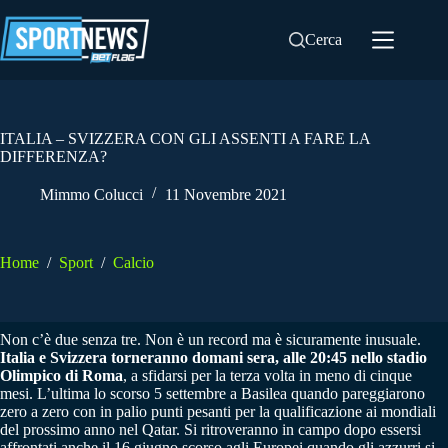
Salta
al
Cerca
contenuto
ITALIA – SVIZZERA CON GLI ASSENTI A FARE LA
DIFFERENZA?
Mimmo Colucci
11 Novembre 2021
Home
/
Sport
/
Calcio
Non c’è due senza tre. Non è un record ma è sicuramente inusuale.
Italia e Svizzera torneranno domani sera, alle 20:45 nello stadio
Olimpico di Roma
, a sfidarsi per la terza volta in meno di cinque
mesi. L’ultima lo scorso 5 settembre a Basilea quando pareggiarono
zero a zero con in palio punti pesanti per la qualificazione ai mondiali
del prossimo anno nel Qatar. Si ritroveranno in campo dopo essersi
affrontati anche il 16 giugno scorso agli Europei quando gli azzurri si