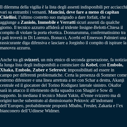
Il dilemma della vigilia è la lista degli assenti indisponibili per acciacchi
vari su entrambi i versanti.
Mancini, deve fare a meno di capitan
Chiellini
, l’ultimo costretto suo malgrado a dare forfait, che si
aggiunge a
Zaniolo, Immobile e Verratti
sicuri assenti da qualche
giorno. Il tecnico azzurro affiderà al tridente Insigne-Belotti-Chiesa il
compito di violare la porta elvetica. Donnarumma, confermatissimo tra
i pali troverà in Di Lorenzo, Bonucci, Acerbi ed Emerson Palmieri una
rassicurante diga difensiva e lasciare a Jorginho il compito di ispirare la
manovra azzurra.
Anche tra gli
svizzeri
, un mix etnico di seconda generazione, fa notizia
la lunga lista degli indisponibili a cominciare da
Kobel
, con
Embolo,
Xhaka, Embolo, Zuber e Seferovic
impossibilitati ad essere in
campo per differenti problematiche. Certa la presenza di Sommer come
estremo difensore e una linea arretrata a tre con Schar a destra, Akanji
centrale ed il giocatore del Torino Rodiguez laterale sinistro. Okafor
sarà in attacco il riferimento della squadra con Shagiri e Sow di
supporto. In mediana il tecnico Murat Yakin, 47enne svizzero ma di
origini turche subentrato al dimissionario Pektovic all’indomani
dell’Europeo, probabilmente proporrà Mbabu, Freuler, Zakaria e l’ex
bianconero dell’Udinese Widmer.