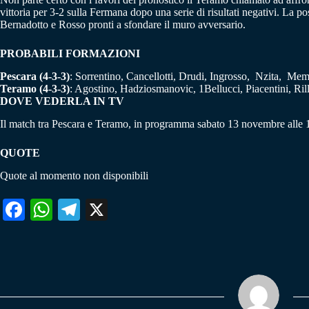
vittoria per 3-2 sulla Fermana dopo una serie di risultati negativi. La p
Bernadotto e Rosso pronti a sfondare il muro avversario.
PROBABILI FORMAZIONI
Pescara (4-3-3)
: Sorrentino, Cancellotti, Drudi, Ingrosso, Nzita, Me
Teramo (4-3-3)
: Agostino, Hadziosmanovic, 1Bellucci, Piacentini, Ri
DOVE VEDERLA IN TV
Il match tra Pescara e Teramo, in programma sabato 13 novembre alle 
QUOTE
Quote al momento non disponibili
Fa
W
Te
X
ce
ha
le
bo
ts
gr
ok
A
a
pp
m