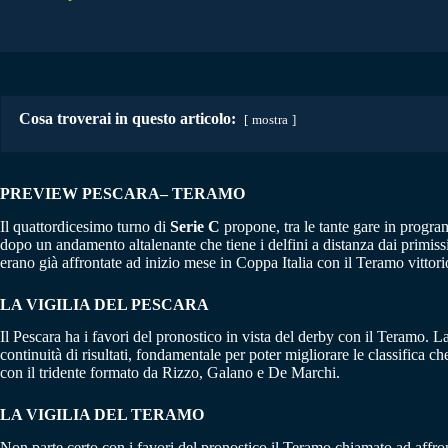
Cosa troverai in questo articolo:
mostra
PREVIEW PESCARA– TERAMO
Il quattordicesimo turno di
Serie C
propone, tra le tante gare in progra
dopo un andamento altalenante che tiene i delfini a distanza dai primissi
erano già affrontate ad inizio mese in Coppa Italia con il Teramo vittori
LA VIGILIA DEL PESCARA
Il Pescara ha i favori del pronostico in vista del derby con il Teramo. 
continuità di risultati, fondamentale per poter migliorare le classifica c
con il tridente formato da Rizzo, Galano e De Marchi.
LA VIGILIA DEL TERAMO
Non parte certo con i favori del pronostico il Teramo chiamato ad affro