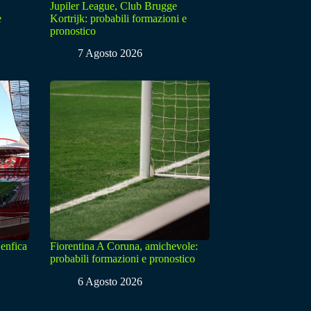
Jupiler League, Club Brugge
e
Kortrijk: probabili formazioni e
pronostico
7 Agosto 2026
enfica
Fiorentina A Coruna, amichevole:
probabili formazioni e pronostico
6 Agosto 2026