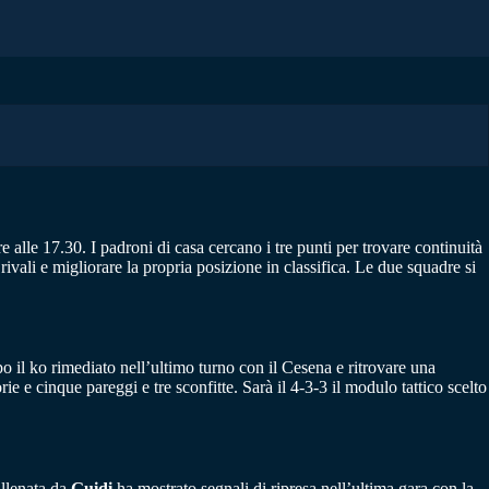
 alle 17.30. I padroni di casa cercano i tre punti per trovare continuità
ivali e migliorare la propria posizione in classifica. Le due squadre si
po il ko rimediato nell’ultimo turno con il Cesena e ritrovare una
ie e cinque pareggi e tre sconfitte. Sarà il 4-3-3 il modulo tattico scelto
allenata da
Guidi
ha mostrato segnali di ripresa nell’ultima gara con la