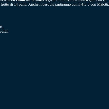
 frutto di 14 punti. Anche i rossoblu partiranno con il 4-3-3 con Malotti,
i.
Guidi.