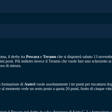
mma, il derby tra
Pescara
e
Teramo
che si disputerà sabato 13 novembre
mi posti. Più indietro invece il Teramo che vuole fare uno scherzetto ai r
oso di misura.
La formazione di
Auteri
vuole assolutamente i tre punti per riscattarsi do
he al momento vede un sesto posto a quota 20 punti, frutto di cinque vittor
ntare il Pescara nel derby in salsa abruzzese di Serie C. La formazione 