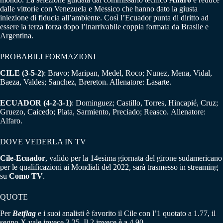
dalle vittorie con Venezuela e Messico che hanno dato la giusta
iniezione di fiducia all’ambiente. Così l’Ecuador punta di diritto ad
essere la terza forza dopo l’inarrivabile coppia formata da Brasile e
Argentina.
PROBABILI FORMAZIONI
CILE (3-5-2)
: Bravo; Maripan, Medel, Roco; Nunez, Mena, Vidal,
Baeza, Valdes; Sanchez, Brereton. Allenatore:
Lasarte.
ECUADOR (4-2-3-1)
: Dominguez; Castillo, Torres, Hincapié, Cruz;
Gruezo, Caicedo; Plata, Sarmiento, Preciado; Reasco. Allenatore:
Alfaro.
DOVE VEDERLA IN TV
Cile-Ecuador
, valido per la 14esima giornata del girone sudamericano
per le qualificazioni ai Mondiali del 2022, sarà trasmesso in streaming
su
Como TV
.
QUOTE
Per
Betflag
e i suoi analisti è favorito il Cile con l’1 quotato a 1.77, il
segno X vale invece 3.25. Il 2 invece è a 4.90.