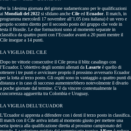
Per la 14esima giornata del girone sudamericano per le qualificazioni
ai
Mondiali del 2022
si sfidano anche
Cile
ed
Ecuador
. Il match, in
programma mercoledì 17 novembre all’1.05 (ora italiana) è un vero e
proprio scontro diretto per il secondo posto del gruppo che vede in
testa il Brasile. Le due formazioni sono al momento separate in
classifica da quattro punti con l’Ecuador avanti a 20 punti mentre il
Cile insegue a 14 punti.
LA VIGILIA DEL CILE
Dopo tre vittorie consecutive il Cile prova il blitz casalingo con
l’Ecuador. L’obiettivo degli uomini allenati da
Lasarte
è quello di
ottenere i tre punti e avvicinare proprio il prossimo avversario Ecuador
per la lotta al terzo posto. Gli ospiti sono in vantaggio a quattro punti di
distanza e in caso di successo aumenterebbero notevolmente il divario
a poche giornate dal termine. C’è da vincere contestualmente la
concorrenza agguerrita tra Colombia e Uruguay.
LA VIGILIA DELL’ECUADOR
L’Ecuador si appresta a difendere con i denti il terzo posto in classifica.
Il match con il Cile arriva infatti al momento giusto per mettere una
seria ipoteca alla qualificazione diretta al prossimo campionato del
mondo. La selezione guidata dal commissario tecnico
Alfaro
è reduce