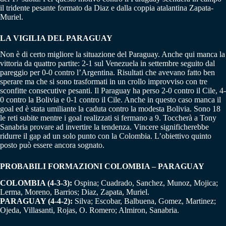
il tridente pesante formato da Diaz e dalla coppia atalantina Zapata-
Muriel.
LA VIGILIA DEL PARAGUAY
Non è di certo migliore la situazione del Paraguay. Anche qui manca la
vittoria da quattro partite: 2-1 sul Venezuela in settembre seguito dal
pareggio per 0-0 contro l’Argentina. Risultati che avevano fatto ben
sperare ma che si sono trasformati in un crollo improvviso con tre
sconfitte consecutive pesanti. Il Paraguay ha perso 2-0 contro il Cile, 4-
0 contro la Bolivia e 0-1 contro il Cile. Anche in questo caso manca il
goal ed è stata umiliante la caduta contro la modesta Bolivia. Sono 18
le reti subite mentre i goal realizzati si fermano a 9. Toccherà a Tony
Sanabria provare ad invertire la tendenza. Vincere significherebbe
ridurre il gap ad un solo punto con la Colombia. L’obiettivo quinto
posto può essere ancora sognato.
PROBABILI FORMAZIONI COLOMBIA – PARAGUAY
COLOMBIA (4-3-3):
Ospina; Cuadrado, Sanchez, Munoz, Mojica;
Lerma, Moreno, Barrios; Diaz, Zapata, Muriel.
PARAGUAY (4-4-2):
Silva; Escobar, Balbuena, Gomez, Martinez;
Ojeda, Villasanti, Rojas, O. Romero; Almiron, Sanabria.