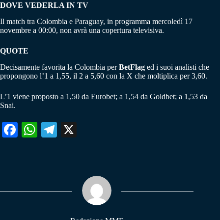
DOVE VEDERLA IN TV
Il match tra Colombia e Paraguay, in programma mercoledì 17
novembre a 00:00, non avrà una copertura televisiva.
QUOTE
Decisamente favorita la Colombia per
BetFlag
ed i suoi analisti che
propongono l’1 a 1,55, il 2 a 5,60 con la X che moltiplica per 3,60.
L’1 viene proposto a 1,50 da Eurobet; a 1,54 da Goldbet; a 1,53 da
Snai.
Fa
W
Te
X
ce
ha
le
bo
ts
gr
ok
A
a
pp
m