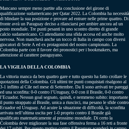
Mancano sempre meno partite alla conclusione del girone di
qualificazione sudamericano per Qatar 2022. La Colombia ha necessità
di blindare la sua posizione e provare ad entrare nelle prime quattro. Di
fronte avrà un Paraguay deciso a rilanciarsi per ambire ancora ad un
posto mondiale. Tre punti pesanti in uno scontro diretto di grande
calcio sudamericano. Ci attendiamo una sfida accesa ed anche molto
nervosa. Non mancherà anche un tocco di Italia in campo con diversi
giocatori di Serie A ed ex protagonisti del nostro campionato. La
Colombia parte con il favore dei pronostici per i bookmakers, ma
attenzione al carattere paraguyano.
LA VIGILIA DELLA COLOMBIA
La vittoria manca da ben quattro gare e tutto questo ha fatto crollare le
quotazioni della Colombia. Gli ultimi tre punti conquistati risalgono al
3-1 inflitto al Cile nel mese di Settembre. Da lì sono arrivati tre pareggi
ed una sconfitta: 0-0 contro l’Uruguay, 0-0 con il Brasile, 0-0 contro
l’Ecuador. Nessun goal segnato, quindi, e nemmeno subito: importante
il punto strappato al Brasile, unica a riuscirci, ma pesano le sfide contro
Ecuador ed Uruguay. Ad acuire la situazione di difficoltà, la sconfitta
arrivata nell’ultima uscita per 1-0 proprio contro il Brasile già
qualificato matematicamente al prossimo mondiale. Di certo la
Colombia deve migliorare la sua fase offensiva ferma a 16 reti a fronte
dei 17 subiti. Per questo motivo contro il Paraguay scenderà in campo