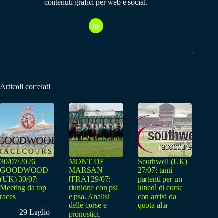
contenuti grafici per web e social.
Articoli correlati
30/07/2026:
MONT DE
Southwell (UK)
GOODWOOD
MARSAN
27/07: tanti
(UK) 30/07:
[FRA] 29/07:
partenti per un
Meeting da top
riunione con psi
lunedì di corse
races
e psa. Analisi
con arrivi da
delle corse e
quota alta
29 Luglio
pronostici.