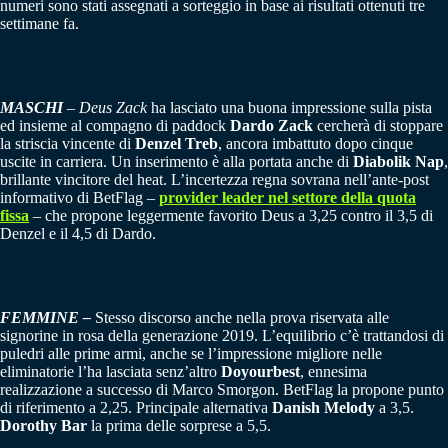
numeri sono stati assegnati a sorteggio in base ai risultati ottenuti tre
settimane fa.
MASCHI
–
Deus Zack
ha lasciato una buona impressione sulla pista
ed insieme al compagno di paddock
Dardo Zack
cercherà di stoppare
la striscia vincente di
Denzel Treb
, ancora imbattuto dopo cinque
uscite in carriera. Un inserimento è alla portata anche di
Diabolik Nap
,
brillante vincitore del heat. L’incertezza regna sovrana nell’ante-post
informativo di BetFlag –
provider leader nel settore della quota
fissa
– che propone leggermente favorito Deus a 3,25 contro il 3,5 di
Denzel e il 4,5 di Dardo.
FEMMINE –
Stesso discorso anche nella prova riservata alle
signorine in rosa della generazione 2019. L’equilibrio c’è trattandosi di
puledri alle prime armi, anche se l’impressione migliore nelle
eliminatorie l’ha lasciata senz’altro
Doyourbest
, ennesima
realizzazione a successo di Marco Smorgon. BetFlag la propone punto
di riferimento a 2,25. Principale alternativa
Danish Melody
a 3,5.
Dorothy Bar
la prima delle sorprese a 5,5.