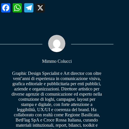
Fa
W
Te
X
ce
ha
le
bo
ts
gr
ok
A
a
pp
m
Mimmo Colucci
Graphic Design Specialist e Art director con oltre
vent’anni di esperienza in comunicazione visiva,
grafica editoriale e pubblicitaria per enti pubblici,
aziende e organizzazioni. Direttore artistico per
diverse agenzie di comunicazione ed esperto nella
costruzione di loghi, campagne, layout per
stampa e digitale, con forte attenzione a
leggibilità, UX/UI e coerenza del brand. Ha
collaborato con realtà come Regione Basilicata,
BetFlag SpA e Croce Rossa Italiana, curando
materiali istituzionali, report, bilanci, toolkit e