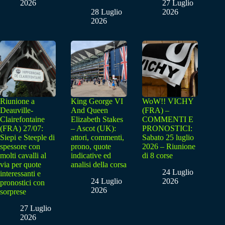
2026
27 Luglio
28 Luglio
2026
2026
Riunione a
King George VI
WoW!! VICHY
Deauville-
And Queen
(FRA) –
Clairefontaine
Elizabeth Stakes
COMMENTI E
(FRA) 27/07:
– Ascot (UK):
PRONOSTICI:
Siepi e Steeple di
attori, commenti,
Sabato 25 luglio
spessore con
prono, quote
2026 – Riunione
molti cavalli al
indicative ed
di 8 corse
via per quote
analisi della corsa
24 Luglio
interessanti e
24 Luglio
2026
pronostici con
2026
sorprese
27 Luglio
2026