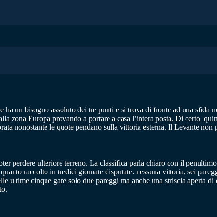
e ha un bisogno assoluto dei tre punti e si trova di fronte ad una sfida no
 alla zona Europa provando a portare a casa l’intera posta. Di certo, qu
rata nonostante le quote pendano sulla vittoria esterna. Il Levante non
ter perdere ulteriore terreno. La classifica parla chiaro con il penulti
uanto raccolto in tredici giornate disputate: nessuna vittoria, sei pareg
. Nelle ultime cinque gare solo due pareggi ma anche una striscia aperta d
to.