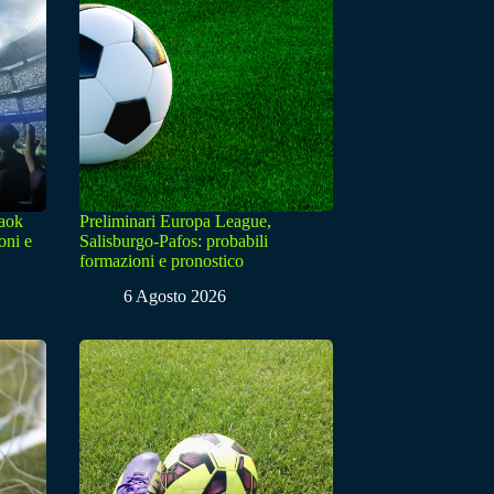
Paok
Preliminari Europa League,
oni e
Salisburgo-Pafos: probabili
formazioni e pronostico
6 Agosto 2026