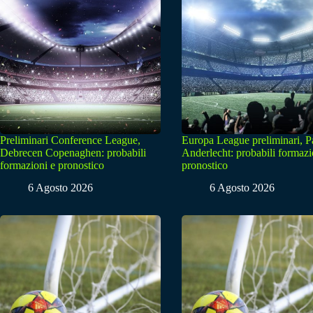
Preliminari Conference League,
Europa League preliminari, 
Debrecen Copenaghen: probabili
Anderlecht: probabili formazi
formazioni e pronostico
pronostico
6 Agosto 2026
6 Agosto 2026