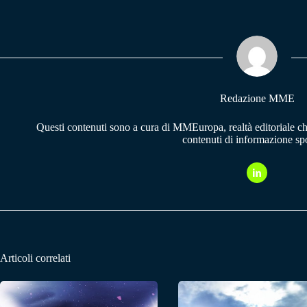
bo
ts
gr
ok
A
a
pp
m
Redazione MME
Questi contenuti sono a cura di MMEuropa, realtà editoriale c
contenuti di informazione spo
Articoli correlati