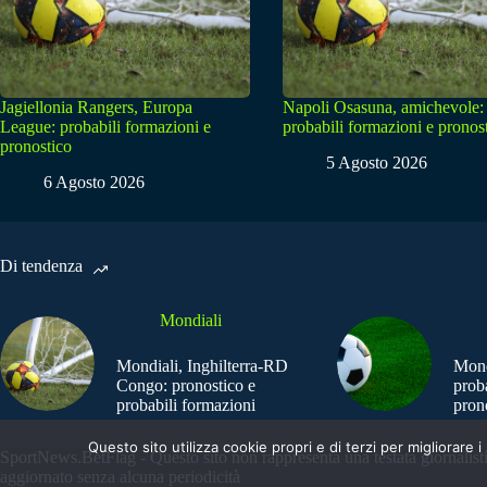
Jagiellonia Rangers, Europa
Napoli Osasuna, amichevole:
League: probabili formazioni e
probabili formazioni e pronos
pronostico
5 Agosto 2026
6 Agosto 2026
Di tendenza
Mondiali
Mondiali, Inghilterra-RD
Mond
Congo: pronostico e
prob
probabili formazioni
pron
Questo sito utilizza cookie propri e di terzi per migliorar
SportNews.BetFlag - Questo sito non rappresenta una testata giornalist
aggiornato senza alcuna periodicità