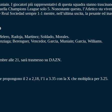
niain. I giocatori più rappresentativi di questa squadra stanno trascinan
ella Champions League solo 5. Nonostante questo, l’Atletico sta vivendo 
Real Sociedad sempre 1-1 mentre, nell’ultima uscita, la pesante ed inasp
O
Melero, Radoja, Martinez; Soldado, Morales.
nziaga; Berenguer, Vencedor, Garcia, Muniain; Garcia, Williams.
embre alle 21, sarà trasmesso su DAZN.
he propongono il 2 a 2,18, l’1 a 3.35 con la X che moltiplica per 3.25.