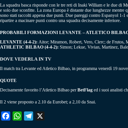
La squadra basca risponde con le tre reti di Inaki William e le due di Mu
e solo due sconfitte. La zona Europa è distante due lunghezze mentre qu
sono stati raccolti appena due punti. Due pareggi contro Espanyol 1-1 e 
ripartire a macinare punti contro una squadra decisamente inferiore.
PROBABILI FORMAZIONI LEVANTE – ATLETICO BILBA
LEVANTE (4-4-2):
Aitor; Miramon, Robert, Vero, Clerc; de Frutos, 
ATHLETIC BILBAO (4-4-2):
Simon; Lekue, Vivian, Martinez, Bale
DOVE VEDERLA IN TV
Il match tra Levante ed Atletico Bilbao, in programma venerdì 19 nov
QUOTE
Decisamente favorito l’Atletico Bilbao per
BetFlag
ed i suoi analisti c
Il 2 viene proposto a 2.10 da Eurobet; a 2,10 da Snai.
Fa
W
Te
X
ce
ha
le