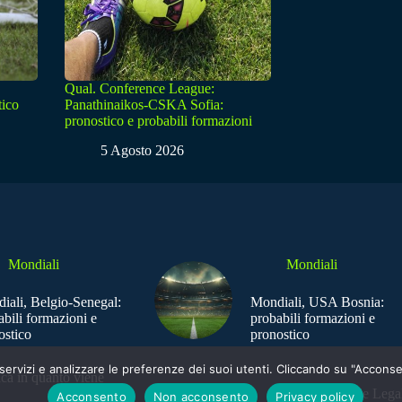
Qual. Conference League:
tico
Panathinaikos-CSKA Sofia:
pronostico e probabili formazioni
5 Agosto 2026
Mondiali
Mondiali
iali, Belgio-Senegal:
Mondiali, USA Bosnia:
abili formazioni e
probabili formazioni e
ostico
pronostico
e i servizi e analizzare le preferenze dei suoi utenti. Cliccando su "Acco
ica in quanto viene
Sede Legal
Acconsento
Non acconsento
Privacy policy