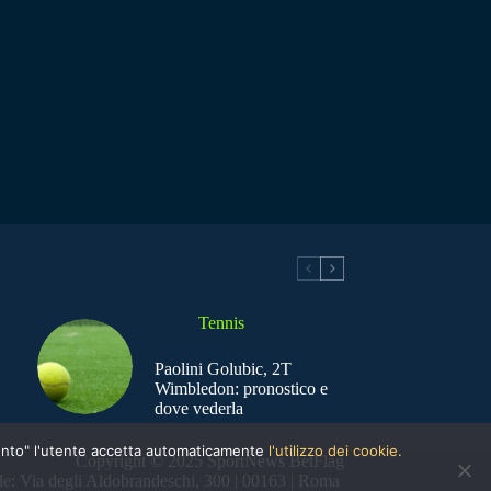
Tennis
Paolini Golubic, 2T
Wimbledon: pronostico e
dove vederla
nsento" l'utente accetta automaticamente
l'utilizzo dei cookie.
Copyright © 2025 SportNews BetFlag
e: Via degli Aldobrandeschi, 300 | 00163 | Roma