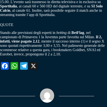
15.00. L’evento sarà trasmesso in diretta televisiva e in esclusiva su
Sportitalia
, ai canali 60 e 560 HD del digitale terrestre, e su
SI Solo
Calcio
, al canale 61. Inoltre, sarà possibile seguire il match anche in
streaming tramite l’app di Sportitalia.
QUOTE
Stando alle previsioni degli esperti in
betting
di
BetFlag
, nel
campionato di Primavera 1 la Juventus parte favorita sul Milan.
Il 2,
infatti, viene pagato 2,12
, mentre il successo interno (1) e il segno X
sono quotati rispettivamente 3,00 e 3,55. Nel palinsesto generale delle
scommesse relative a questa gara, i bookmakers Goldbet, SNAI ed
Eurobet, invece, propongono il 2 a 2,10.
Fa
W
Te
X
ce
ha
le
bo
ts
gr
ok
A
a
pp
m