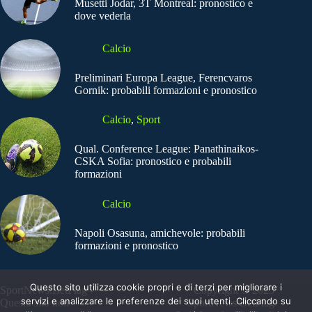
Musetti Jodar, 3T Montreal: pronostico e
dove vederla
Calcio
Preliminari Europa League, Ferencvaros
Gornik: probabili formazioni e pronostico
Calcio
,
Sport
Qual. Conference League: Panathinaikos-
CSKA Sofia: pronostico e probabili
formazioni
Calcio
Napoli Osasuna, amichevole: probabili
formazioni e pronostico
Questo sito utilizza cookie propri e di terzi per migliorare i
SportNews.BetFlag -
Copyright © 2025
servizi e analizzare le preferenze dei suoi utenti. Cliccando su
Questo sito non
SportNews BetFlag