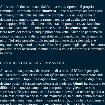
A distanza di due settimane dall’ultima volta, riprende il proprio
cammino il campionato di
Primavera 1
, che si appresta ad accogliere
la nona giornata della sua edizione corrente. Già nella giornata di
domani andranno in scena le prime gare, tra cui quella che vedrà
contrapporsi
Milan
, alla ricerca disperata di punti per scacciare almeno
momentaneamente l’incubo retrocessione, e
Juventus
, attualmente
terza forza del tornea a cinque punti dalla vetta. Anche se parliamo di
calcio giovanile, si tratta di una sfida sempre molto sentite da ambo le
parti. Nei sette precedenti più recenti tra queste due selezioni, si è
registrata un’egemonia pressoché totale da parte degli ospiti, che hanno
prevalso in sei occasioni, mentre una sola volta il confronto è terminato
in parità.
LA VIGILIA DEL MILAN PRIMAVERA
A causa di una partenza decisamente disastrosa, il
Milan
è precipitato
nei bassifondi della classifica con già tre lunghezze da recuperare sulla
zona salvezza. Dopo una stagione tranquilla, chiusa con un dignitoso
decimo posto, la formazione allenata da Federico
Giunti
ha accusato le
difficoltà che questo campionato comporta, raccogliendo un solo
successo nelle prime otto uscite. I rossoneri devono sistemare qualcosa
sia in fase difensiva che in quella realizzativa, in quanto hanno messo a
segno solamente 7 marcature, incassandone 15, cifra che li condanna a
essere la seconda retroguardia maggiormente battuta insieme al