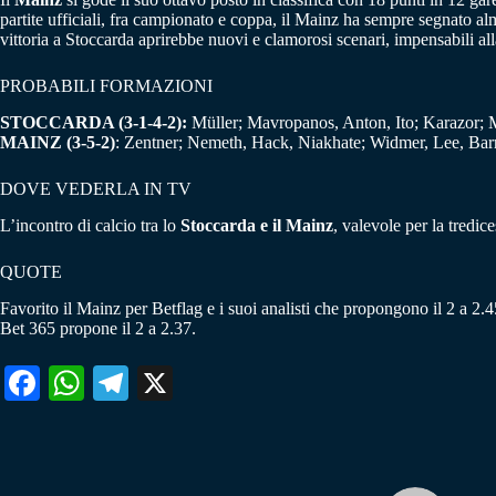
partite ufficiali, fra campionato e coppa, il Mainz ha sempre segnato a
vittoria a Stoccarda aprirebbe nuovi e clamorosi scenari, impensabili alla
PROBABILI FORMAZIONI
STOCCARDA (3-1-4-2):
Müller; Mavropanos, Anton, Ito; Karazor; 
MAINZ (3-5-2)
: Zentner; Nemeth, Hack, Niakhate; Widmer, Lee, Barr
DOVE VEDERLA IN TV
L’incontro di calcio tra lo
Stoccarda e il Mainz
, valevole per la tredi
QUOTE
Favorito il Mainz per Betflag e i suoi analisti che propongono il 2 a 2.45
Bet 365 propone il 2 a 2.37.
Fa
W
Te
X
ce
ha
le
bo
ts
gr
ok
A
a