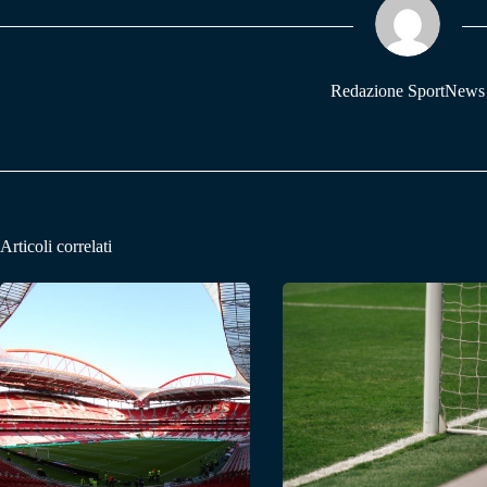
pp
m
Redazione SportNews
Articoli correlati