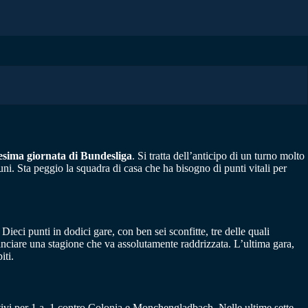
cesima giornata di Bundesliga
. Si tratta dell’anticipo di un turno molto
i. Sta peggio la squadra di casa che ha bisogno di punti vitali per
 Dieci punti in dodici gare, con ben sei sconfitte, tre delle quali
nciare una stagione che va assolutamente raddrizzata. L’ultima gara,
iti.
utivi per 1 a ,1 contro Colonia e Monchengladbach. Nelle ultime sette