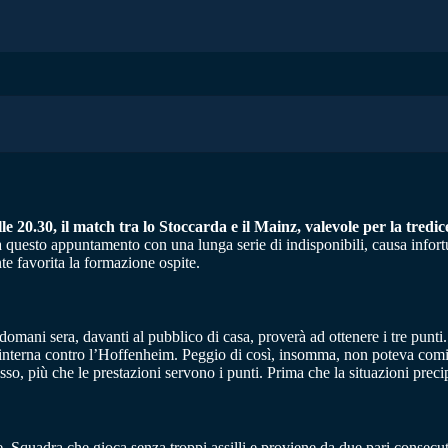
 20.30, il match tra lo Stoccarda e il Mainz, valevole per la tredi
uesto appuntamento con una lunga serie di indisponibili, causa infortun
e favorita la formazione ospite.
 domani sera, davanti al pubblico di casa, proverà ad ottenere i tre punti.
a interna contro l’Hoffenheim. Peggio di così, insomma, non poteva comi
o, più che le prestazioni servono i punti. Prima che la situazioni precip
re. Squadra che gioca senza troppi assilli e proviene da due pari consec