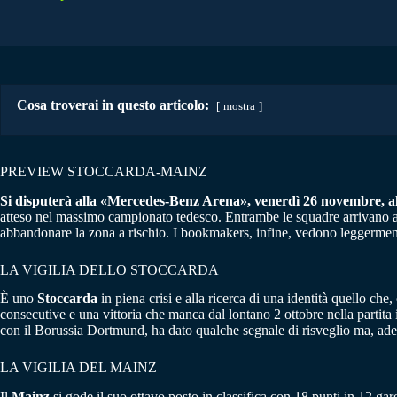
Cosa troverai in questo articolo:
mostra
PREVIEW STOCCARDA-MAINZ
Si disputerà alla «Mercedes-Benz Arena», venerdì 26 novembre, alle
atteso nel massimo campionato tedesco. Entrambe le squadre arrivano a q
abbandonare la zona a rischio. I bookmakers, infine, vedono leggerment
LA VIGILIA DELLO STOCCARDA
È uno
Stoccarda
in piena crisi e alla ricerca di una identità quello che,
consecutive e una vittoria che manca dal lontano 2 ottobre nella partit
con il Borussia Dortmund, ha dato qualche segnale di risveglio ma, adess
LA VIGILIA DEL MAINZ
Il
Mainz
si gode il suo ottavo posto in classifica con 18 punti in 12 ga