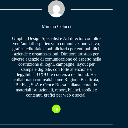
ok
A
a
pp
m
Mimmo Colucci
Graphic Design Specialist e Art director con oltre
vent’anni di esperienza in comunicazione visiva,
grafica editoriale e pubblicitaria per enti pubblici,
aziende e organizzazioni. Direttore artistico per
diverse agenzie di comunicazione ed esperto nella
costruzione di loghi, campagne, layout per
stampa e digitale, con forte attenzione a
leggibilità, UX/UI e coerenza del brand. Ha
collaborato con realtà come Regione Basilicata,
BetFlag SpA e Croce Rossa Italiana, curando
materiali istituzionali, report, bilanci, toolkit e
contenuti grafici per web e social.