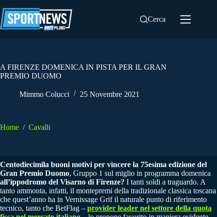
Salta
al
Cerca
contenuto
A FIRENZE DOMENICA IN PISTA PER IL GRAN
PREMIO DUOMO
Mimmo Colucci
25 Novembre 2021
Home
/
Cavalli
Centodiecimila buoni motivi per vincere la 75esima edizione del
Gran Premio Duomo
, Gruppo 1 sul miglio in programma domenica
all’ippodromo del Visarno di Firenze?
I tanti soldi a traguardo. A
tanto ammonta, infatti, il montepremi della tradizionale classica toscana
che quest’anno ha in Vernissage Grif il naturale punto di riferimento
tecnico, tanto che BetFlag –
provider leader nel settore della quota
fissa nel mercato italiano
– lo propone favorito in maniera evidente.