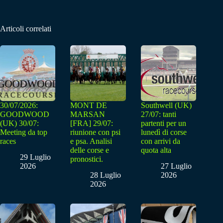
Articoli correlati
30/07/2026:
MONT DE
Southwell (UK)
GOODWOOD
MARSAN
27/07: tanti
(UK) 30/07:
[FRA] 29/07:
partenti per un
Meeting da top
riunione con psi
lunedì di corse
races
e psa. Analisi
con arrivi da
delle corse e
quota alta
29 Luglio
pronostici.
2026
27 Luglio
28 Luglio
2026
2026