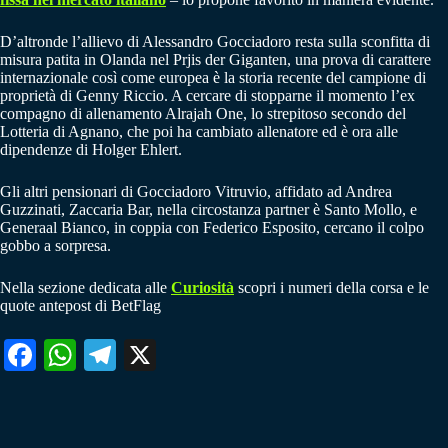
D’altronde l’allievo di Alessandro Gocciadoro resta sulla sconfitta di
misura patita in Olanda nel Prjis der Giganten, una prova di carattere
internazionale così come europea è la storia recente del campione di
proprietà di Genny Riccio. A cercare di stopparne il momento l’ex
compagno di allenamento Alrajah One, lo strepitoso secondo del
Lotteria di Agnano, che poi ha cambiato allenatore ed è ora alle
dipendenze di Holger Ehlert.
Gli altri pensionari di Gocciadoro Vitruvio, affidato ad Andrea
Guzzinati, Zaccaria Bar, nella circostanza partner è Santo Mollo, e
Generaal Bianco, in coppia con Federico Esposito, cercano il colpo
gobbo a sorpresa.
Nella sezione dedicata alle
Curiosità
scopri i numeri della corsa e le
quote antepost di BetFlag
Fa
W
Te
X
ce
ha
le
bo
ts
gr