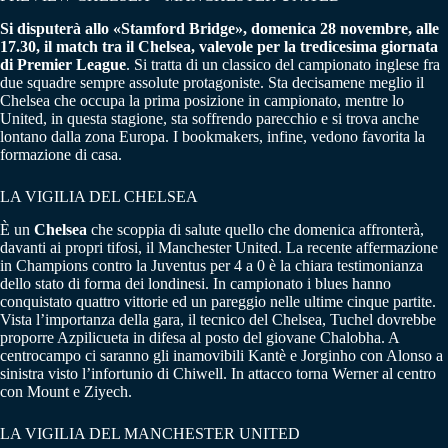
Si disputerà allo «Stamford Bridge», domenica 28 novembre, alle
17.30, il match tra il Chelsea, valevole per la tredicesima giornata
di Premier League
. Si tratta di un classico del campionato inglese fra
due squadre sempre assolute protagoniste. Sta decisamene meglio il
Chelsea che occupa la prima posizione in campionato, mentre lo
United, in questa stagione, sta soffrendo parecchio e si trova anche
lontano dalla zona Europa. I bookmakers, infine, vedono favorita la
formazione di casa.
LA VIGILIA DEL CHELSEA
È un
Chelsea
che scoppia di salute quello che domenica affronterà,
davanti ai propri tifosi, il Manchester United. La recente affermazione
in Champions contro la Juventus per 4 a 0 è la chiara testimonianza
dello stato di forma dei londinesi. In campionato i blues hanno
conquistato quattro vittorie ed un pareggio nelle ultime cinque partite.
Vista l’importanza della gara, il tecnico del Chelsea, Tuchel dovrebbe
proporre Azpilicueta in difesa al posto del giovane Chalobha. A
centrocampo ci saranno gli inamovibili Kantè e Jorginho con Alonso a
sinistra visto l’infortunio di Chiwell. In attacco torna Werner al centro
con Mount e Ziyech.
LA VIGILIA DEL MANCHESTER UNITED