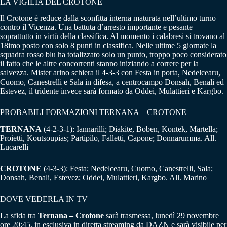
LA VIGILIA DEL CROTONE
Il Crotone è reduce dalla sconfitta interna maturata nell’ultimo turno
contro il Vicenza. Una battuta d’arresto importante e pesante
soprattutto in virtù della classifica. Al momento i calabresi si trovano al
18imo posto con solo 8 punti in classifica. Nelle ultime 5 giornate la
squadra rosso blu ha totalizzato solo un punto, troppo poco considerato
il fatto che le altre concorrenti stanno iniziando a correre per la
salvezza. Mister arino schiera il 4-3-3 con Festa in porta, Nedelcearu,
Cuomo, Canestrelli e Sala in difesa, a centrocampo Donsah, Benali ed
Estevez, il tridente invece sarà formato da Oddei, Mulattieri e Kargbo.
PROBABILI FORMAZIONI TERNANA – CROTONE
TERNANA
(4-2-3-1): Iannarilli; Diakite, Boben, Kontek, Martella;
Proietti, Koutsoupias; Partipilo, Falletti, Capone; Donnarumma. All.
Lucarelli
CROTONE
(4-3-3): Festa; Nedelcearu, Cuomo, Canestrelli, Sala;
Donsah, Benali, Estevez; Oddei, Mulattieri, Kargbo. All. Marino
DOVE VEDERLA IN TV
La sfida tra
Ternana – Crotone
sarà trasmessa, lunedì 29 novembre
ore 20:45, in esclusiva in diretta streaming da DAZN e sarà visibile per