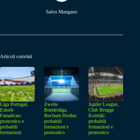
Salvo Mangano
Articoli correlati
Liga Portugal,
Zweite
Jupiler League,
Estoril-
Bundesliga,
Club Brugge
Famalicao:
Bochum Hertha:
Kortrijk:
pronostico e
probabili
probabili
probabili
formazioni e
formazioni e
formazioni
pronostico
pronostico