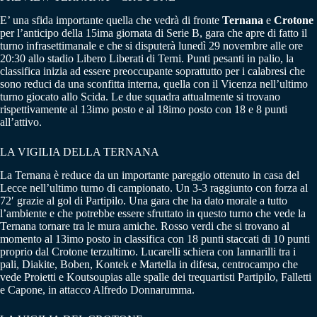
E’ una sfida importante quella che vedrà di fronte
Ternana
e
Crotone
per l’anticipo della 15ima giornata di Serie B, gara che apre di fatto il
turno infrasettimanale e che si disputerà lunedì 29 novembre alle ore
20:30 allo stadio Libero Liberati di Terni. Punti pesanti in palio, la
classifica inizia ad essere preoccupante soprattutto per i calabresi che
sono reduci da una sconfitta interna, quella con il Vicenza nell’ultimo
turno giocato allo Scida. Le due squadra attualmente si trovano
rispettivamente al 13imo posto e al 18imo posto con 18 e 8 punti
all’attivo.
LA VIGILIA DELLA TERNANA
La Ternana è reduce da un importante pareggio ottenuto in casa del
Lecce nell’ultimo turno di campionato. Un 3-3 raggiunto con forza al
72′ grazie al gol di Partipilo. Una gara che ha dato morale a tutto
l’ambiente e che potrebbe essere sfruttato in questo turno che vede la
Ternana tornare tra le mura amiche. Rosso verdi che si trovano al
momento al 13imo posto in classifica con 18 punti staccati di 10 punti
proprio dal Crotone terzultimo. Lucarelli schiera con Iannarilli tra i
pali, Diakite, Boben, Kontek e Martella in difesa, centrocampo che
vede Proietti e Koutsoupias alle spalle dei trequartisti Partipilo, Falletti
e Capone, in attacco Alfredo Donnarumma.