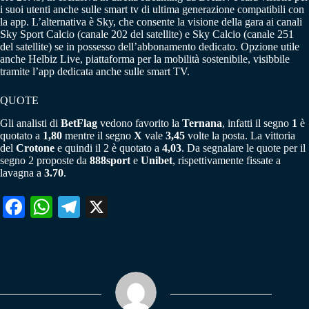
i suoi utenti anche sulle smart tv di ultima generazione compatibili con
la app. L’alternativa è Sky, che consente la visione della gara ai canali
Sky Sport Calcio (canale 202 del satellite) e Sky Calcio (canale 251
del satellite) se in possesso dell’abbonamento dedicato. Opzione utile
anche Helbiz Live, piattaforma per la mobilità sostenibile, visibbile
tramite l’app dedicata anche sulle smart TV.
QUOTE
Gli analisti di
BetFlag
vedono favorito la
Ternana
, infatti il segno
1
è
quotato a
1,80
mentre il segno
X
vale
3,45
volte la posta. La vittoria
del
Crotone
e quindi il 2 è quotato a
4,03
. Da segnalare le quote per il
segno 2 proposte da
888sport
e
Unibet
, rispettivamente fissate a
lavagna a
3.70
.
Fa
W
Te
X
ce
ha
le
bo
ts
gr
ok
A
a
pp
m