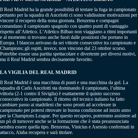
Il Real Madrid ha la grande possibilità di tentare la fuga in campionato
pertanto per la squadra di Ancelotti ci sono validissime motivazioni per
vincere il recupero della nona giornata. Benzema e compagni
comandano il campionato spagnolo con quattro punti di vantaggio
rispetto all’Atletico. L’Atletico Bilbao non viaggiano a ritmi importanti
e al momento si trovano anche fuori dalle posizioni che portano in
Europa. I blancos arrivano da sei vittorie consecutive tra campionato e
Champions; gli ospiti, invece, non vincono dal 23 ottobre scorso.
Potrebbe essere una partita spettacolare e divertente per diversi motivi,
ma il Real Madrid sembra decisamente favorito.
LA VIGILIA DEL REAL MADRID
Il Real Madrid è una macchina di punti e una macchina da gol. La
squadra di Carlo Ancelotti sta dominando il campionato, l’ultima
vittoria (2-1 contro il Siviglia) è esattamente il quinto successo
consecutivo in campionato. Il ritorno del tecnico italiano ha fatto
cambiare passo ai madrileni che sono pronti ad accelerare in
campionato per potersi ritrovare in buona condizione ad inizio anno
per la Champions League. Per questo recupero, potremmo assistere ad
un pò di turnover anche se la formazione che è stata preannunciata
sembra essere quella tipo. Benzema, Vinicius e Asensio confermati in
attacco, Alaba recupera e sarà titolare.