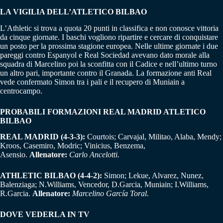
LA VIGILIA DELL’ATLETICO BILBAO
L’Athletic si trova a quota 20 punti in classifica e non conosce vittoria
da cinque giornate. I baschi vogliono ripartire e cercare di conquistare
un posto per la prossima stagione europea. Nelle ultime giornate i due
pareggi contro Espanyol e Real Sociedad avevano dato morale alla
squadra di Marcelino poi la sconfitta con il Cadice e nell’ultimo turno
un altro pari, importante contro il Granada. La formazione anti Real
vede confermato Simon tra i pali e il recupero di Muniain a
centrocampo.
PROBABILI FORMAZIONI REAL MADRID ATLETICO
BILBAO
REAL MADRID (4-3-3):
Courtois; Carvajal, Militao, Alaba, Mendy;
Kroos, Casemiro, Modric; Vinicius, Benzema,
Asensio.
Allenatore:
Carlo Ancelotti.
ATHLETIC BILBAO (4-4-2):
Simon; Lekue, Alvarez, Nunez,
Balenziaga; N.Williams, Vencedor, D.Garcia, Muniain; I.Williams,
R.Garcia.
Allenatore:
Marcelino García Toral.
DOVE VEDERLA IN TV