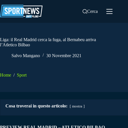
Salta
al
Cerca
contenuto
Liga: il Real Madrid cerca la fuga, al Bernabeu arriva
l’Atletico Bilbao
Salvo Mangano
30 Novembre 2021
Home
/
Sport
Cosa troverai in questo articolo:
mostra
PREVIEW REAL MADRID – ATLETICO BILBAO