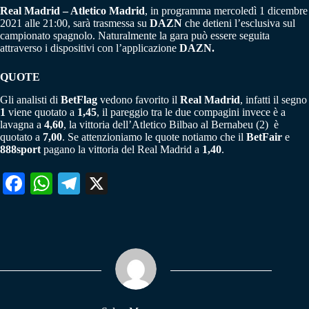
Real Madrid – Atletico Madrid
, in programma mercoledì 1 dicembre
2021 alle 21:00, sarà trasmessa su
DAZN
che detieni l’esclusiva sul
campionato spagnolo. Naturalmente la gara può essere seguita
attraverso i dispositivi con l’applicazione
DAZN.
QUOTE
Gli analisti di
BetFlag
vedono favorito il
Real Madrid
, infatti il segno
1
viene quotato a
1,45
, il pareggio tra le due compagini invece è a
lavagna a
4,60
, la vittoria dell’Atletico Bilbao al Bernabeu (2) è
quotato a
7,00
. Se attenzioniamo le quote notiamo che il
BetFair
e
888sport
pagano la vittoria del Real Madrid a
1,40
.
Fa
W
Te
X
ce
ha
le
bo
ts
gr
ok
A
a
pp
m