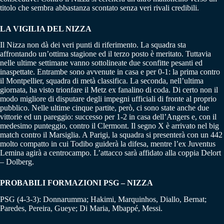
titolo che sembra abbastanza scontato senza veri rivali credibili.
LA VIGILIA DEL NIZZA
Il Nizza non dà dei veri punti di riferimento. La squadra sta
affrontando un’ottima stagione ed il terzo posto è meritato. Tuttavia
nelle ultime settimane vanno sottolineate due sconfitte pesanti ed
inaspettate. Entrambe sono avvenute in casa e per 0-1: la prima contro
il Montpellier, squadra di metà classifica. La seconda, nell’ultima
giornata, ha visto trionfare il Metz ex fanalino di coda. Di certo non il
modo migliore di disputare degli impegni ufficiali di fronte al proprio
pubblico. Nelle ultime cinque partite, però, ci sono state anche due
vittorie ed un pareggio: successo per 1-2 in casa dell’Angers e, con il
medesimo punteggio, contro il Clermont. Il segno X è arrivato nel big
match contro il Marsiglia. A Parigi, la squadra si presenterà con un 442
molto compatto in cui Todibo guiderà la difesa, mentre l’ex Juventus
Lemina agirà a centrocampo. L’attacco sarà affidato alla coppia Delort
– Dolberg.
PROBABILI FORMAZIONI PSG – NIZZA
PSG (4-3-3): Donnarumma; Hakimi, Marquinhos, Diallo, Bernat;
Paredes, Pereira, Gueye; Di Maria, Mbappé, Messi.