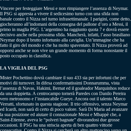
Vincere per festeggiare Messi e non rimpiangere l’assenza di Neymar.
Il PSG si appresta a vivere il sedicesimo turno con una sfida non
banale contro il Nizza nel turno infrasettimanale. I parigini, come detto,
giocheranno all’indomani della consegna del pallone d’oro a Messi, il
primo in maglia PSG. L’argentino ha raggiunto quota 7 e dovrà essere
decisivo anche nella prossima sfida. Mancherà, infatti, l’asso brasiliano
Neymar dopo il brutto infortunio alla caviglia. Un’immagine che ha
fatto il giro del mondo e che ha molto spaventato. Il Nizza proverà ad
opporsi anche se non vive un grande momento di forma nonostante il
posto occupato in classifica.
LA VIGILIA DEL PSG
Mister Pochettino dovrà cambiare il suo 433 sia per infortuni che per
motivi dii turnover. In difesa confermatissimi Donnarumma, vista
l’assenza di Navas, Hakimi, Bernat ed il goaleador Marquinhos reduce
da una doppietta. A centrocampo tornerà Paredes con Danilo Pereira
vero metronomo e l’instancabile Gueye. Ancora out il talento Marco
Verratti, sfortunato in questa stagione. Il trio offensivo, senza Neymar
ed Icardi, non sarà di certo di poco valore. Sarà Di Maria ad avanzare
la sua posizione ed aiutare il connazionale Messi e Mbappè che, a
Saint-Etienne, aveva le “polveri bagnate” divorandosi due grosse
occasioni. Il PSG ha una striscia aperta di ben quattro vittorie
consecutive. Contro il Nizza si cercherà un altro mattoncino verso un