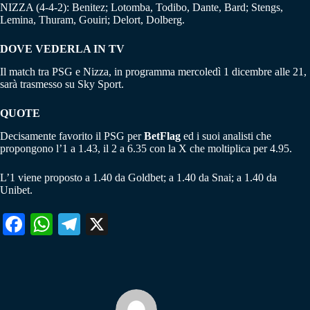
NIZZA (4-4-2): Benitez; Lotomba, Todibo, Dante, Bard; Stengs,
Lemina, Thuram, Gouiri; Delort, Dolberg.
DOVE VEDERLA IN TV
Il match tra PSG e Nizza, in programma mercoledì 1 dicembre alle 21,
sarà trasmesso su Sky Sport.
QUOTE
Decisamente favorito il PSG per
BetFlag
ed i suoi analisti che
propongono l’1 a 1.43, il 2 a 6.35 con la X che moltiplica per 4.95.
L’1 viene proposto a 1.40 da Goldbet; a 1.40 da Snai; a 1.40 da
Unibet.
Fa
W
Te
X
ce
ha
le
bo
ts
gr
ok
A
a