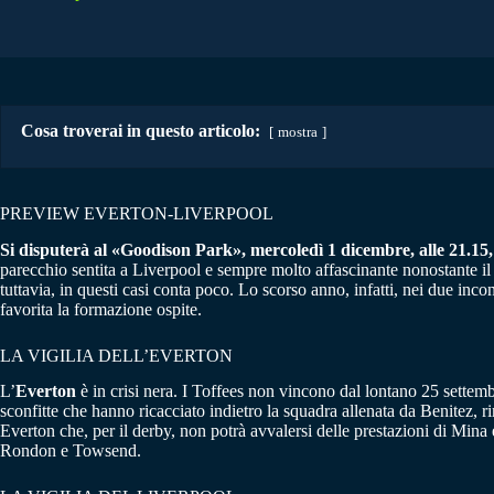
Cosa troverai in questo articolo:
mostra
PREVIEW EVERTON-LIVERPOOL
Si disputerà al «Goodison Park», mercoledì 1 dicembre, alle 21.15,
parecchio sentita a Liverpool e sempre molto affascinante nonostante il di
tuttavia, in questi casi conta poco. Lo scorso anno, infatti, nei due in
favorita la formazione ospite.
LA VIGILIA DELL’EVERTON
L’
Everton
è in crisi nera. I Toffees non vincono dal lontano 25 settemb
sconfitte che hanno ricacciato indietro la squadra allenata da Benitez, 
Everton che, per il derby, non potrà avvalersi delle prestazioni di Mina
Rondon e Towsend.