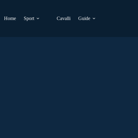
Home
Sport
Cavalli
Guide