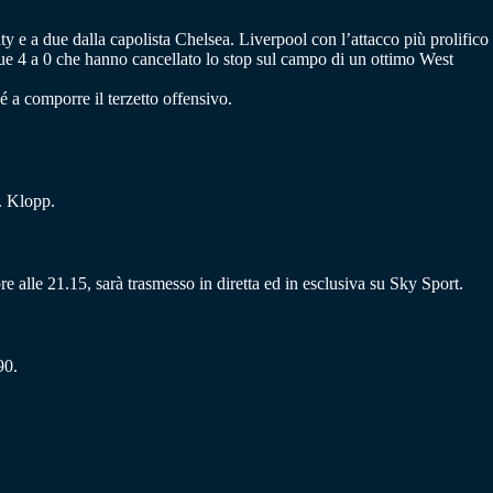
ity e a due dalla capolista Chelsea. Liverpool con l’attacco più prolifico
 Due 4 a 0 che hanno cancellato lo stop sul campo di un ottimo West
 a comporre il terzetto offensivo.
. Klopp.
 alle 21.15, sarà trasmesso in diretta ed in esclusiva su Sky Sport.
90.