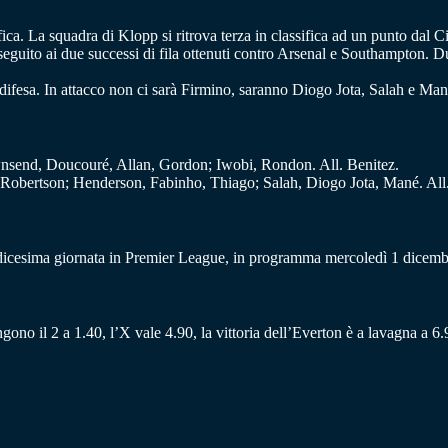
ifica. La squadra di Klopp si ritrova terza in classifica ad un punto dal C
re seguito ai due successi di fila ottenuti contro Arsenal e Southampton.
difesa. In attacco non ci sarà Firmino, saranno Diogo Jota, Salah e Mané
send, Doucouré, Allan, Gordon; Iwobi, Rondon. All. Benitez.
Robertson; Henderson, Fabinho, Thiago; Salah, Diogo Jota, Mané. All
ordicesima giornata in Premier League, in programma mercoledì 1 dicembre
gono il 2 a 1.40, l’X vale 4.90, la vittoria dell’Everton è a lavagna a 6.