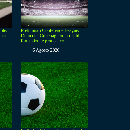
ole:
Preliminari Conference League,
tico
Debrecen Copenaghen: probabili
formazioni e pronostico
6 Agosto 2026