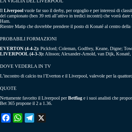
LA VIGILIA DEL LIVERPOOL
Il
Liverpool
vuole far suo il derby, per orgoglio e per interessi di class
del campionato (ben 39 reti all’attivo in tredici incontri) che vorrà da
Ham.
Rientre Matip che dovrebbe prendere il posto di Konaté al centro della 
PROBABILI FORMAZIONI
EVERTON (4-4-2):
Pickford; Coleman, Godfrey, Keane, Digne; Town
LIVERPOOL (4-3-3):
Alisson; Alexander-Arnold, van Dijk, Konaté, 
DOVE VEDERLA IN TV
L’incontro di calcio tra l’Everton e il Liverpool, valevole per la quatt
QUOTE
Nettamente favorito il Liverpool per
Betflag
e i suoi analisti che propon
Bet 365 propone il 2 a 1.36.
Fa
W
Te
X
ce
ha
le