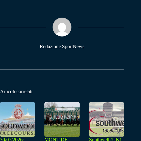
bo
ts
gr
ok
A
a
pp
m
Redazione SportNews
Articoli correlati
30/07/2026:
MONT DE
Southwell (UK)