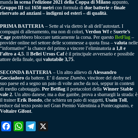
manda
in scena l’edizione 2021 della Coppa di Milano
appunto,
Gruppo III
sui
1650 metri
con formula di
due batterie
e
finale
riservato ad anziani – indigeni od esteri – di qualità
.
PRIMA BATTERIA
– Sette al via dietro le ali dell’autostart. I
compagni di allenamento, ma non di colori,
Verdon Wf
e
Suerte’s
Cage
potrebbero bloccare tatticamente la corsa. Per questo
BetFlag
–
provider online nel settore delle scommesse a quota fissa –
valuta
nelle
“informative” la chance del primo a vincere l’eliminatoria
a 1,8
e
l’altro a 4,5
. Il
Bellei Ursus Caf
è il principale avversario e possibile
attore della finale, qui
valutabile 3,75
.
SECONDA BATTERIA
– Un altro allievo di
Alessandro
Gocciadoro
da battere. E’ il danese
Dumbo
, vincitore del derby nel
suo paese ed a segno un paio di volte anche da noi, seppur in contesti
di medio cabotaggio.
Per Betflag
il portacolori della
Winner Stable
vale 2
. Un altro danese, ma a due gambe, prova a sbarrargli la strada: è
il trainer
Erik Bondo
, che schiera un paio di soggetti,
Usain Toll
,
reduce dal terzo posto nel Gran Premio Valentinia a Pontecagnano, e
Voltaire Gifont
.
Fa
W
Te
X
ce
ha
le