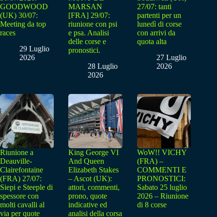
GOODWOOD
MARSAN
27/07: tanti
(UK) 30/07:
[FRA] 29/07:
partenti per un
Meeting da top
riunione con psi
lunedì di corse
races
e psa. Analisi
con arrivi da
delle corse e
quota alta
29 Luglio
pronostici.
2026
27 Luglio
28 Luglio
2026
2026
Riunione a
King George VI
WoW!! VICHY
Deauville-
And Queen
(FRA) –
Clairefontaine
Elizabeth Stakes
COMMENTI E
(FRA) 27/07:
– Ascot (UK):
PRONOSTICI:
Siepi e Steeple di
attori, commenti,
Sabato 25 luglio
spessore con
prono, quote
2026 – Riunione
molti cavalli al
indicative ed
di 8 corse
via per quote
analisi della corsa