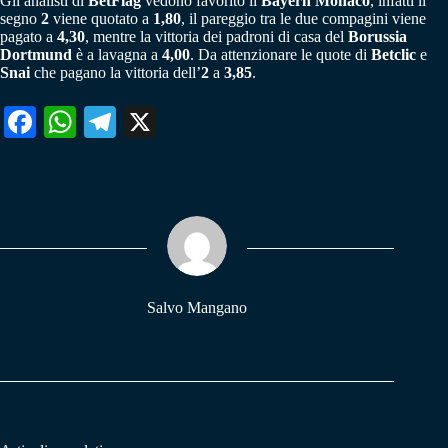
Gli analisti di
BetFlag
vedono favorito il
Bayern Monaco
, infatti il
segno
2
viene quotato a
1,80
, il pareggio tra le due compagini viene
pagato a
4,30
, mentre la vittoria dei padroni di casa del
Borussia
Dortmund
è a lavagna a
4,00
. Da attenzionare le quote di
Betclic
e
Snai
che pagano la vittoria dell’
2
a
3,85
.
Fa
W
Te
X
ce
ha
le
bo
ts
gr
ok
A
a
pp
m
Salvo Mangano