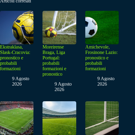
Articoli correlati
Ekstraklasa,
Moreirense
Amichevole,
Slask-Cracovia:
Braga, Liga
Frosinone Lazio:
pronostico e
Portugal:
pronostico e
probabili
probabili
probabili
formazioni
formazioni e
formazioni
pronostico
9 Agosto
9 Agosto
2026
9 Agosto
2026
2026