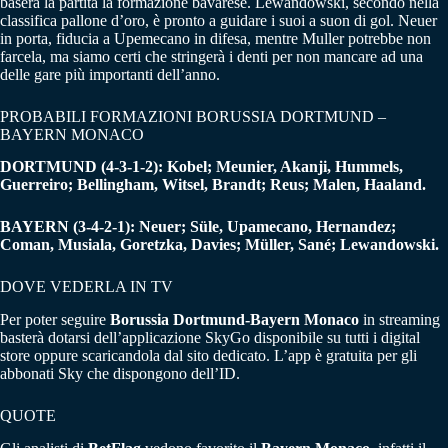
baserà la partita la formazione bavarese. Lewandowski, secondo nella
classifica pallone d’oro, è pronto a guidare i suoi a suon di gol. Neuer
in porta, fiducia a Upemecano in difesa, mentre Muller potrebbe non
farcela, ma siamo certi che stringerà i denti per non mancare ad una
delle gare più importanti dell’anno.
PROBABILI FORMAZIONI BORUSSIA DORTMUND –
BAYERN MONACO
DORTMUND (4-3-1-2): Kobel; Meunier, Akanji, Hummels,
Guerreiro; Bellingham, Witsel, Brandt; Reus; Malen, Haaland.
BAYERN (3-4-2-1): Neuer; Süle, Upamecano, Hernandez;
Coman, Musiala, Goretzka, Davies; Müller, Sané; Lewandowski.
DOVE VEDERLA IN TV
Per poter seguire
Borussia Dortmund-Bayern Monaco
in streaming
basterà dotarsi dell’applicazione SkyGo disponibile su tutti i digital
store oppure scaricandola dal sito dedicato. L’app è gratuita per gli
abbonati Sky che dispongono dell’ID.
QUOTE