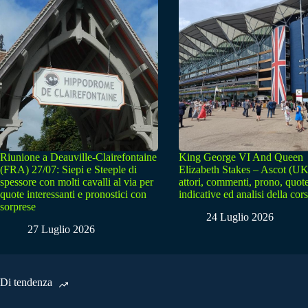
Riunione a Deauville-Clairefontaine
King George VI And Queen
(FRA) 27/07: Siepi e Steeple di
Elizabeth Stakes – Ascot (UK
spessore con molti cavalli al via per
attori, commenti, prono, quot
quote interessanti e pronostici con
indicative ed analisi della cor
sorprese
24 Luglio 2026
27 Luglio 2026
Di tendenza