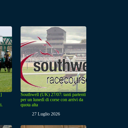
]
Southwell (UK) 27/07: tanti partenti
per un lunedì di corse con arrivi da
i.
quota alta
27 Luglio 2026