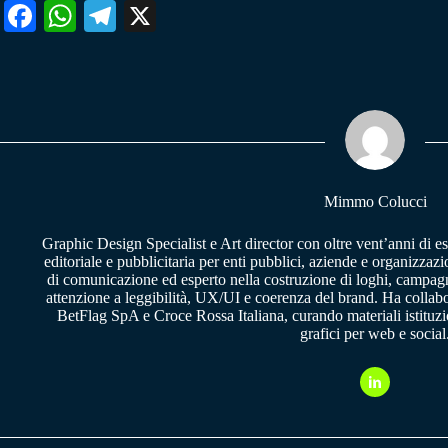
Fa
W
Te
X
ce
ha
le
bo
ts
gr
ok
A
a
pp
m
Mimmo Colucci
Graphic Design Specialist e Art director con oltre vent’anni di e
editoriale e pubblicitaria per enti pubblici, aziende e organizzazi
di comunicazione ed esperto nella costruzione di loghi, campagne
attenzione a leggibilità, UX/UI e coerenza del brand. Ha collab
BetFlag SpA e Croce Rossa Italiana, curando materiali istituzion
grafici per web e social