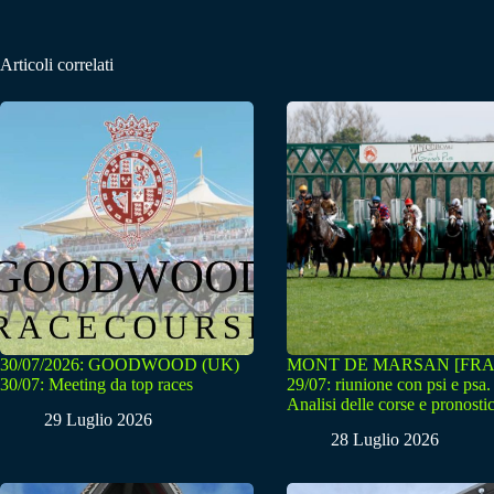
Articoli correlati
30/07/2026: GOODWOOD (UK)
MONT DE MARSAN [FRA
30/07: Meeting da top races
29/07: riunione con psi e psa.
Analisi delle corse e pronostic
29 Luglio 2026
28 Luglio 2026