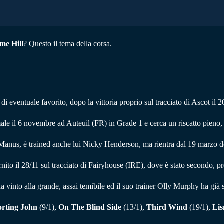
me Hill
? Questo il tema della corsa.
 di eventuale favorito, dopo la vittoria proprio sul tracciato di Ascot 
to male il 6 novembre ad Auteuil (FR) in Grade 1 e cerca un riscatto pieno
Manus, è trained anche lui Nicky Henderson, ma rientra dal 19 marzo d
rnito il 28/11 sul tracciato di Fairyhouse (IRE), dove è stato secondo, p
 vinto alla grande, assai temibile ed il suo trainer Olly Murphy ha già sp
orting John
(9/1),
On The Blind Side
(13/1),
Third Wind
(19/1),
Lis