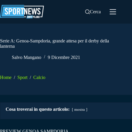
Salta
al
Cerca
contenuto
Serie A: Genoa-Sampdoria, grande attesa per il derby della
lanterna
Salvo Mangano
9 Dicembre 2021
Home
/
Sport
/
Calcio
Cosa troverai in questo articolo:
mostra
PREVIEW GENOA SAMPDORIA