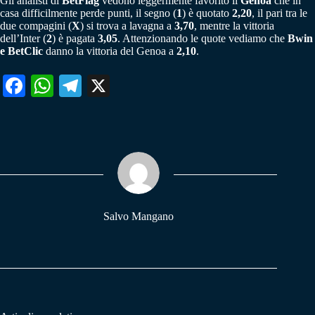
Gli analisti di
BetFlag
vedono leggermente favorito il
Genoa
che in
casa difficilmente perde punti, il segno (
1
) è quotato
2,20
, il pari tra le
due compagini (
X
) si trova a lavagna a
3,70
, mentre la vittoria
dell’Inter (
2
) è pagata
3,05
. Attenzionando le quote vediamo che
Bwin
e BetClic
danno la vittoria del Genoa a
2,10
.
Fa
W
Te
X
ce
ha
le
bo
ts
gr
ok
A
a
pp
m
Salvo Mangano