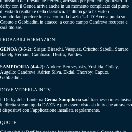
dimissioni del Presidente Ferrero, arrestato per problemi giudiziari. Il
derby con il Genoa arriva anche in un momento complicato dal punto
di vista di risultati e della classifica. L’ultima gara ha visto i
sampdoriani perdere in casa contro la Lazio 1-3. D’Aversa punta su
Caputo e Gabbiadini in attacco, a centro campo Candreva recupera e
sarà titolare.
PROBABILI FORMAZIONI
GENOA (3-5-2):
Sirigu; Biraschi, Vasquez, Criscito; Sabelli, Sturaro,
Badelj, Hernani, Cambiaso; Destro, Pandev.
SAMPDORIA (4-4-2):
Audero; Bereszynsky, Yoshida, Colley,
Augello; Candreva, Adrien Silva, Ekdal, Thorsby; Caputo,
Gabbiadini.
DOVE VEDERLA IN TV
Il Derby della Lanterna
Genoa-Sampdoria
sarà trasmesso in esclusiva
in diretta streaming da DAZN e può essere visto sia in tv che attraverso
i dispositivi con l’applicazione installata regolarmente.
QUOTE