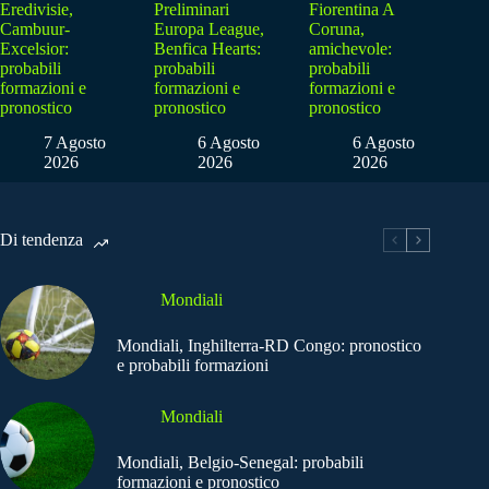
Eredivisie,
Preliminari
Fiorentina A
Cambuur-
Europa League,
Coruna,
Excelsior:
Benfica Hearts:
amichevole:
probabili
probabili
probabili
formazioni e
formazioni e
formazioni e
pronostico
pronostico
pronostico
7 Agosto
6 Agosto
6 Agosto
2026
2026
2026
Di tendenza
Mondiali
Mondiali, Inghilterra-RD Congo: pronostico
e probabili formazioni
Mondiali
Mondiali, Belgio-Senegal: probabili
formazioni e pronostico