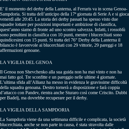
E’ il momento del derby della Lanterna, al Ferraris va in scena Genoa-
Sampdoria. Si tratta dell’anticipo della 17ª giornata di Serie A e si gioca
venerdì alle 20:45. La storia dei derby passati ha spesso visto due
squadre lottare per posizioni importanti e ambiziose di classifica,
quest’anno siamo di fronte ad uno scontro salvezza. Infatti, i rossoblù
sono penultimi in classifica con 10 punti, mentre i blucerchiati sono
quindicesimi con 15 punti. Si tratta del 76° Derby della Lanterna il
bilancio è favorevole ai blucerchiati con 29 vittorie, 29 pareggi e 18
affermazioni genoane.
LA VIGILIA DEL GENOA
Il Genoa non Shevchenko alla sua guida non ha mai vinto e non ha
mai fatto gol. Tre sconfitte e un pareggio nelle ultime 4 giornate.
L’ultima sfida all’Allianz ha messo in evidenza le gravissime difficoltà
della squadra genoana. Destro tornerà a disposizione e farà coppia
d’attacco con Pandev, rientra anche Sturaro così come Criscito. Dubbi
per Badelj, ma dovrebbe recuperare per il derby.
LA VIGILIA DELLA SAMPDORIA
La Sampdoria viene da una settimana difficile e complicata, la società
blucerchiata, anche se non parte in causa, è stata stravolta dalle