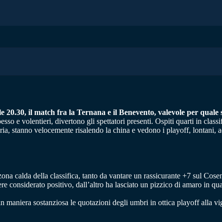
e 20.30, il match fra la Ternana e il Benevento, valevole per quale 
 e volentieri, divertono gli spettatori presenti. Ospiti quarti in classifi
ria, stanno velocemente risalendo la china e vedono i playoff, lontani, 
la zona calda della classifica, tanto da vantare un rassicurante +7 sul Cose
ere considerato positivo, dall’altro ha lasciato un pizzico di amaro in q
 maniera sostanziosa le quotazioni degli umbri in ottica playoff alla vig