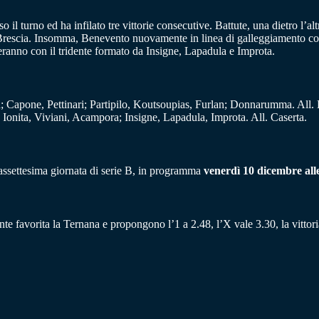
o il turno ed ha infilato tre vittorie consecutive. Battute, una dietro l’
ta Brescia. Insomma, Benevento nuovamente in linea di galleggiamento co
teranno con il tridente formato da Insigne, Lapadula e Improta.
; Capone, Pettinari; Partipilo, Koutsoupias, Furlan; Donnarumma. All. 
 Ionita, Viviani, Acampora; Insigne, Lapadula, Improta. All. Caserta.
iassettesima giornata di serie B, in programma
venerdì 10 dicembre alle
te favorita la Ternana e propongono l’1 a 2.48, l’X vale 3.30, la vittor