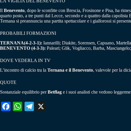
LA VIGILIA DEL BENEVENTO
Il
Benevento
, dopo le sconfitte con Brescia, Frosinone e Pisa, ha rimess
quarto posto, a tre punti dal Lecce, secondo e a quattro dalla capolis
Ternana si preannuncia una partita spettacolare e i giallorossi si presen
PROBABILI FORMAZIONI
TERNANA(4-2-3-1):
Iannarilli; Diakite, Sorensen, Capuano, Martella
BENEVENTO (4-3-3):
Paleari; Glik, Vogliacco, Barba, Masciangelo;
DOVE VEDERLA IN TV
L’incontro di calcio tra la
Ternana e il Benevento
, valevole per la dic
QUOTE
Sostanziale equilibrio per
Betflag
e i suoi analisti che vedono leggermen
Fa
W
Te
X
ce
ha
le
bo
ts
gr