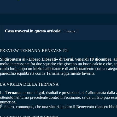
Cosa troverai in questo articolo:
mostra
PREVIEW TERNANA-BENEVENTO
Si disputerà al «Libero Liberati» di Terni, venerdì 10 dicembre, all
molto interessante fra due squadre che giocano un buon calcio e che, spesso
canto loro, dopo un inizio balbettante e di ambientamento con la catego
parecchio equilibrata con la Ternana leggermente favorita.
LA VIGILIA DELLA TERNANA
La
Ternana
, a suon di gol, risultati e prestazioni, si è allontanata dal
ottenuto nel turno precedente contro il Frosinone, se da un lato può ess
numerica.
È chiaro, comunque, che una vittoria contro il Benevento rilancerebbe in