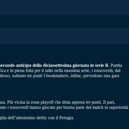
secondo anticipo della diciassettesima giornata in serie B
. Partita
ca e in piena lotta per il salto nella massima serie, i rossoverdi, dal
adesso, soltanto tre punti I bookmakers, infine, prevedono una gara
nza. Più vicina la zona playoff che dista appena tre punti. Il pari,
uanto i rossoverdì hanno giocato per buona parte del match in superiorità
ilia dell’attesissimo derby con il Perugia.