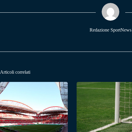
ok
A
a
pp
m
Redazione SportNews
Articoli correlati