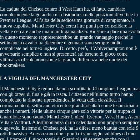
La caduta del Chelsea contro il West Ham ha, di fatto, cambiato
completamente la gerarchia e la fisionomia delle posizioni di vertice in
Premier League. All’alba della sedicesima giornata di campionato, la
nuova capolista Manchester City cerca i tre punti per consolidare la
vetta e cercare anche una mini fuga natalizia. Riuscire a dare una svolta
in questo momento rappresenterebbe un grande vantaggio perchè le
settimane a cavallo tra dicembre e gennaio sono sempre molto
complicate nel torneo inglese. Di certo, però, il Wolverhampton non è
avversario semplice e non si presenterà sul terreno di gioco come
vittima sacrificale nonostante la grande differenza nelle quote dei
bookmakers.
LA VIGILIA DEL MANCHESTER CITY
Il Manchester City è reduce da una sconfitta in Champions League ma
con gli ottavi di finale già in tasca. I citizens nell’ultimo turno hanno
completato la rimonta riprendendosi la vetta della classifica. Il
coronamento di settimane vincenti e grandi risultati come testimoniano
anche i numeri. Nelle ultime cinque gare solo vittorie per la truppa di
Guardiola: sono cadute Manchester United, Everton, West Ham, Aston
Villa e Watford. A testimonianza di un calendario non proprio semplice
o agevole. Insieme al Chelsea poi, ha la difesa meno battuta con sole 9
reti di passivo. Adesso sono due i punti di vantaggio sui blues ed uno
sul Liverpool. Il gioco totale di Guardiola sii esprime anche con il