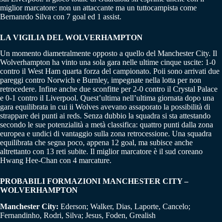
miglior marcatore: non un attaccante ma un tuttocampista come
Bernanrdo Silva con 7 goal ed 1 assist.
LA VIGILIA DEL WOLVERHAMPTON
Un momento diametralmente opposto a quello del Manchester City. Il
Wolverhampton ha vinto una sola gara nelle ultime cinque uscite: 1-0
contro il West Ham quarta forza del campionato. Poii sono arrivati due
pareggi contro Norwich e Burnley, impegnate nella lotta per non
retrocedere. Infine anche due sconfitte per 2-0 contro il Crystal Palace
e 0-1 contro il Liverpool. Quest’ultima nell’ultima giornata dopo una
gara equilibrata in cui ii Wolves avevano assaporato la possibilità di
strappare dei punti ai reds. Senza dubbio la squadra si sta attestando
secondo le sue potenzialità a metà classifica: quattro punti dalla zona
europea e undici di vantaggio sulla zona retrocessione. Una squadra
equilibrata che segna poco, appena 12 goal, ma subisce anche
altrettanto con 13 reti subite. Il miglior marcatore è il sud coreano
Hwang Hee-Chan con 4 marcature.
PROBABILI FORMAZIONI MANCHESTER CITY –
WOLVERHAMPTON
Manchester City:
Ederson; Walker, Dias, Laporte, Cancelo;
Fernandinho, Rodri, Silva; Jesus, Foden, Grealish