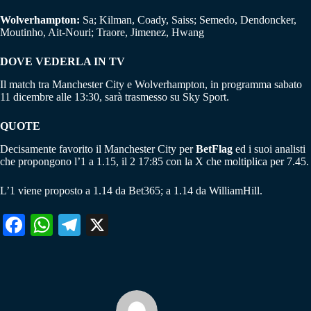
Wolverhampton:
Sa; Kilman, Coady, Saiss; Semedo, Dendoncker,
Moutinho, Ait-Nouri; Traore, Jimenez, Hwang
DOVE VEDERLA IN TV
Il match tra Manchester City e Wolverhampton, in programma sabato
11 dicembre alle 13:30, sarà trasmesso su Sky Sport.
QUOTE
Decisamente favorito il Manchester City per
BetFlag
ed i suoi analisti
che propongono l’1 a 1.15, il 2 17:85 con la X che moltiplica per 7.45.
L’1 viene proposto a 1.14 da Bet365; a 1.14 da WilliamHill.
Fa
W
Te
X
ce
ha
le
bo
ts
gr
ok
A
a