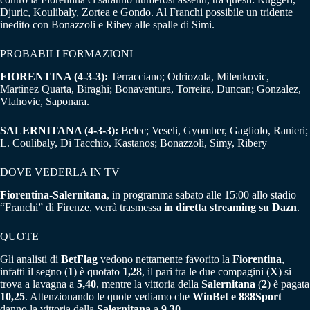
Djuric, Koulibaly, Zortea e Gondo. Al Franchi possibile un tridente
inedito con Bonazzoli e Ribey alle spalle di Simi.
PROBABILI FORMAZIONI
FIORENTINA (4-3-3):
Terracciano; Odriozola, Milenkovic,
Martinez Quarta, Biraghi; Bonaventura, Torreira, Duncan; Gonzalez,
Vlahovic, Saponara.
SALERNITANA (4-3-3):
Belec; Veseli, Gyomber, Gagliolo, Ranieri;
L. Coulibaly, Di Tacchio, Kastanos; Bonazzoli, Simy, Ribery
DOVE VEDERLA IN TV
Fiorentina-Salernitana
, in programma sabato alle 15:00 allo stadio
“Franchi” di Firenze, verrà trasmessa
in diretta streaming su Dazn
.
QUOTE
Gli analisti di
BetFlag
vedono nettamente favorito la
Fiorentina
,
infatti il segno (
1
) è quotato
1,28
, il pari tra le due compagini (
X
) si
trova a lavagna a
5,40
, mentre la vittoria della
Salernitana
(
2
) è pagata
10,25
. Attenzionando le quote vediamo che
WinBet e 888Sport
danno la vittoria della
Salernitana
a
9,30.