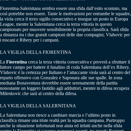
Fiorentina-Salernitana sembra essere una sfida dall’esito scontato, ma
così potrebbe non essere. Tante le motivazioni per entrambe le squadre,
la viola cerca il terzo sigillo consecutivo e insegue un posto in Europa
League, mentre la Salernitana cerca la terza vittoria in questo
campionato per muovere sensibilmente la propria classifica. Sarà sfida
a distanza tra i due grandi campioni delle due compagini, Vlahovic per
i toscani e Ribery per i campani.
LA VIGILIA DELLA FIORENTINA
La
Fiorentina
cerca la terza vittoria consecutiva e proverà a sfruttare il
fattore campo per battere il fanalino di coda Salernitana dell’ex Ribery.
Vlahovic è la certezza per Italiano e l’attaccante viola sarà al centro del
reparto offensivo con Gonzalez e Saponara alle sue spalle. In zona
mediana Bonaventura dovrebbe essere serenamente della partita
nonostante un leggero fastidio agli adduttori, mentre in difesa recupera
Milenkovic che sarà al centro della difesa.
LA VIGILIA DELLA SALERNITANA
La Salernitana non riesce a cambiare marcia e l’ultimo posto in
classifica rimane una triste realtà per la squadra campana. Purtroppo
anche la situazione infortunati non aiuta ed infatti anche nella sfida
contro la Fiorentina ci saranno numerosi assenti, tra questi: Ruggeri,