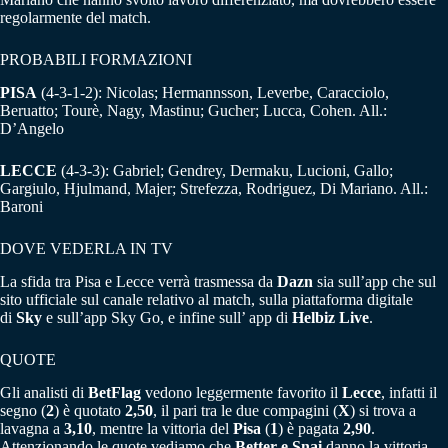
regolarmente del match.
PROBABILI FORMAZIONI
PISA
(4-3-1-2): Nicolas; Hermannsson, Leverbe, Caracciolo,
Beruatto; Tourè, Nagy, Mastinu; Gucher; Lucca, Cohen. All.:
D’Angelo
LECCE
(4-3-3): Gabriel; Gendrey, Dermaku, Lucioni, Gallo;
Gargiulo, Hjulmand, Majer; Strefezza, Rodriguez, Di Mariano. All.:
Baroni
DOVE VEDERLA IN TV
La sfida tra Pisa e Lecce verrà trasmessa da
Dazn
sia sull’app che sul
sito ufficiale sul canale relativo al match, sulla piattaforma digitale
di
Sky
e sull’app Sky Go, e infine sull’ app di
Helbiz Live
.
QUOTE
Gli analisti di
BetFlag
vedono leggermente favorito il
Lecce
, infatti il
segno (
2
) è quotato
2,50
, il pari tra le due compagini (
X
) si trova a
lavagna a
3,10
, mentre la vittoria del
Pisa
(
1
) è pagata
2,90
.
Attenzionando le quote vediamo che
Better e Snai
danno la vittoria