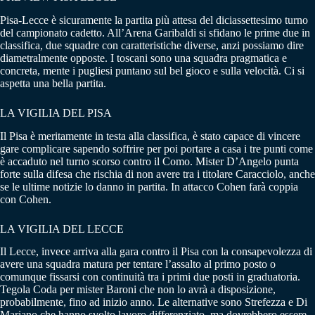
Pisa-Lecce è sicuramente la partita più attesa del diciassettesimo turno
del campionato cadetto. All’Arena Garibaldi si sfidano le prime due in
classifica, due squadre con caratteristiche diverse, anzi possiamo dire
diametralmente opposte. I toscani sono una squadra pragmatica e
concreta, mente i pugliesi puntano sul bel gioco e sulla velocità. Ci si
aspetta una bella partita.
LA VIGILIA DEL PISA
Il Pisa è meritamente in testa alla classifica, è stato capace di vincere
gare complicare sapendo soffrire per poi portare a casa i tre punti come
è accaduto nel turno scorso contro il Como. Mister D’Angelo punta
forte sulla difesa che rischia di non avere tra i titolare Caracciolo, anche
se le ultime notizie lo danno in partita. In attacco Cohen farà coppia
con Cohen.
LA VIGILIA DEL LECCE
Il Lecce, invece arriva alla gara contro il Pisa con la consapevolezza di
avere una squadra matura per tentare l’assalto al primo posto o
comunque fissarsi con continuità tra i primi due posti in graduatoria.
Tegola Coda per mister Baroni che non lo avrà a disposizione,
probabilmente, fino ad inizio anno. Le alternative sono Strefezza e Di
Mariano che hanno svolto lavoro differenziato, ma dovrebbero essere