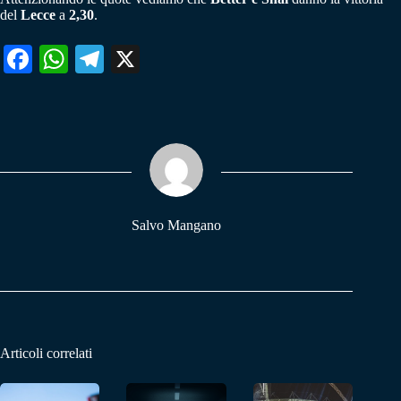
del
Lecce
a
2,30
.
Fa
W
Te
X
ce
ha
le
bo
ts
gr
ok
A
a
pp
m
Salvo Mangano
Articoli correlati