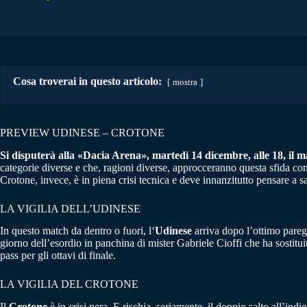
Cosa troverai in questo articolo:
mostra
PREVIEW UDINESE – CROTONE
Si disputerà alla «Dacia Arena», martedì 14 dicembre, alle 18, il ma
categorie diverse e che, ragioni diverse, approcceranno questa sfida con 
Crotone, invece, è in piena crisi tecnica e deve innanzitutto pensare a s
LA VIGILIA DELL’UDINESE
In questo match da dentro o fuori, l‘
Udinese
arriva dopo l’ottimo pareg
giorno dell’esordio in panchina di mister Gabriele Cioffi che ha sostitu
pass per gli ottavi di finale.
LA VIGILIA DEL CROTONE
Il
Crotone
è in crisi nera. E rischia, seriamente, il doppio salto all’indi