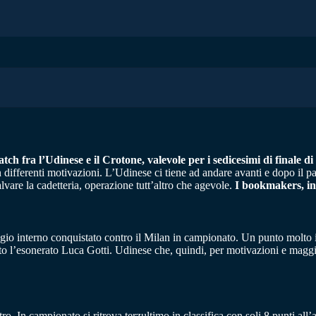
tch fra l’Udinese e il Crotone, valevole per i sedicesimi di finale d
differenti motivazioni. L’Udinese ci tiene ad andare avanti e dopo il par
alvare la cadetteria, operazione tutt’altro che agevole.
I bookmakers, in
gio interno conquistato contro il Milan in campionato. Un punto molto im
ito l’esonerato Luca Gotti. Udinese che, quindi, per motivazioni e maggio
etro. In campionato si ritrova terzultimo in classifica con soli 8 punti all