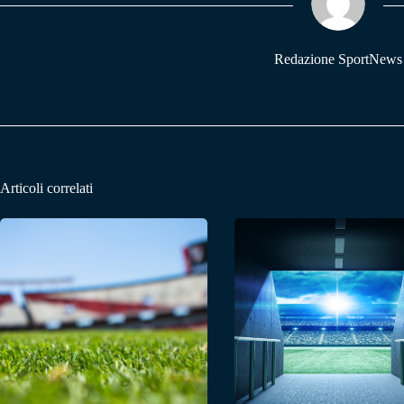
pp
m
Redazione SportNews
Articoli correlati