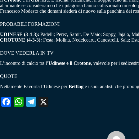
allarmante se consideriamo che i pitagorici hanno collezionato un solo
Francesco Modesto che domani siederà di nuovo sulla panchina dei ros
PROBABILI FORMAZIONI
UDINESE (3-4-3):
Padelli; Perez, Samir, De Maio; Soppy, Jajalo, Make
CROTONE (4-3-3):
Festa; Molina, Nedelcearu, Canestrelli, Sala; Es
DOVE VEDERLA IN TV
L’incontro di calcio tra l’
Udinese e il Crotone
, valevole per i sedicesim
QUOTE
Nettamente Favorita l’Udinese per
Betflag
e i suoi analisti che propong
Fa
W
Te
X
ce
ha
le
bo
ts
gr
ok
A
a