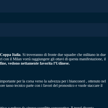
i Coppa Italia
. Si troveranno di fronte due squadre che militano in due
i con il Milan vorrà raggiungere gli ottavi di questa manifestazione, il
fine, vedono nettamente favorita l’Udinese.
portante per la corsa verso la salvezza per i bianconeri , ottenuto nel
re tasso tecnico parte con i favori del pronostico e vuole staccare il
’attivo e reduce da cinque sconfitte consecutive. Il trend diventa