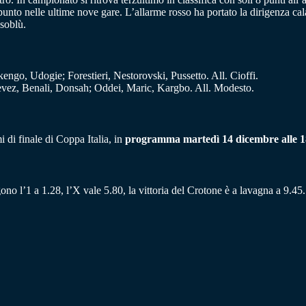
 punto nelle ultime nove gare. L’allarme rosso ha portato la dirigenza 
soblù.
ngo, Udogie; Forestieri, Nestorovski, Pussetto. All. Cioffi.
tevez, Benali, Donsah; Oddei, Maric, Kargbo. All. Modesto.
i di finale di Coppa Italia, in
programma martedì 14 dicembre alle 18, 
ono l’1 a 1.28, l’X vale 5.80, la vittoria del Crotone è a lavagna a 9.45.