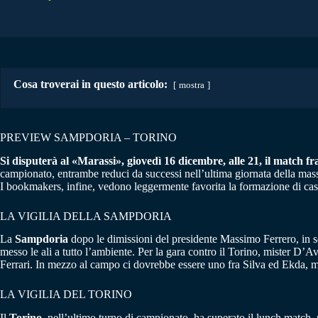
Cosa troverai in questo articolo:
mostra
PREVIEW SAMPDORIA – TORINO
Si disputerà al «Marassi», giovedì 16 dicembre, alle 21, il match fra
campionato, entrambe reduci da successi nell’ultima giornata della massi
I bookmakers, infine, vedono leggermente favorita la formazione di cas
LA VIGILIA DELLA SAMPDORIA
La
Sampdoria
dopo le dimissioni del presidente Massimo Ferrero, in se
messo le ali a tutto l’ambiente. Per la gara contro il Torino, mister D’A
Ferrari. In mezzo al campo ci dovrebbe essere uno fra Silva ed Ekda, me
LA VIGILIA DEL TORINO
Il
Torino
, nell’ultimo turno di campionato, ha superato il lunch match, 