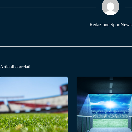
pp
m
Redazione SportNews
Articoli correlati