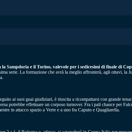
 la Sampdoria e il Torino, valevole per i sedicesimi di finale di Cop
ma serie. La formazione che avrà la meglio affronterà, agli ottavi, la J
a.
guito ai suoi guai giudiziari, è riuscita a ricompattarsi con grande ten
versa potrebbe effettuare un corposo turnover. Fra i pali chance per Falco
ntre in attacco spazio a Verre e a uno fra Caputo e Quagliarella.
per 2 a 1, il Bologna e, adesso, si catapulterà in Coppa Italia per prov