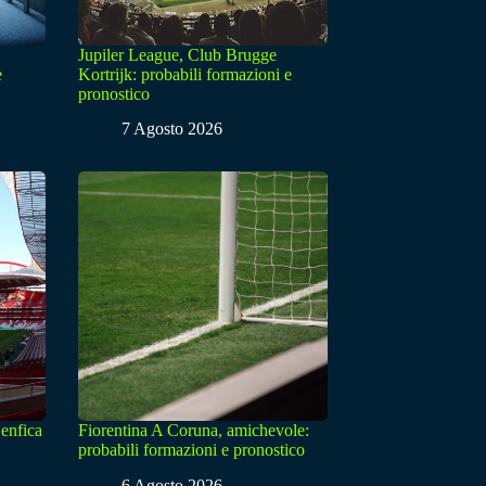
Jupiler League, Club Brugge
e
Kortrijk: probabili formazioni e
pronostico
7 Agosto 2026
enfica
Fiorentina A Coruna, amichevole:
probabili formazioni e pronostico
6 Agosto 2026