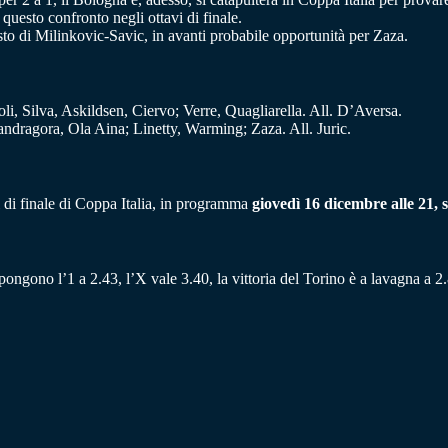
 questo confronto negli ottavi di finale.
to di Milinkovic-Savic, in avanti probabile opportunità per Zaza.
li, Silva, Askildsen, Ciervo; Verre, Quagliarella. All. D’Aversa.
dragora, Ola Aina; Linetty, Warming; Zaza. All. Juric.
i di finale di Coppa Italia, in programma
giovedì 16 dicembre alle 21, s
opongono l’1 a 2.43, l’X vale 3.40, la vittoria del Torino è a lavagna a 2