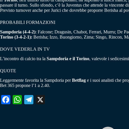
passare il turno. Sullo sfondo, c’è la Juventus che attende la vincente di
Previsto turnover anche per Jurici che dovrebbe proporre Berisha al pos
PROBABILI FORMAZIONI
Sampdoria (4-4-2)
: Falcone; Dragusin, Chabot, Ferrari, Murru; De Pao
Torino (3-4-2-1):
Berisha; Izzo, Buongiorno, Zima; Singo, Rincon, Man
DOVE VEDERLA IN TV
L’incontro di calcio tra la
Sampdoria e il Torino
, valevole i sedicesim
QUOTE
Leggermente favorita la Sampdoria per
Betflag
e i suoi analisti che pr
Bet 365 propone l’1 a 2.40.
Fa
W
Te
X
ce
ha
le
bo
ts
gr
ok
A
a