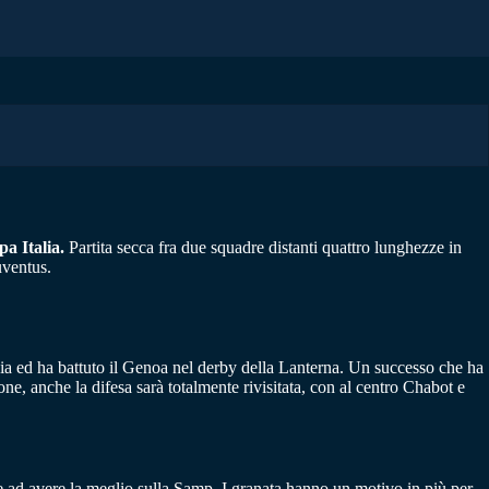
pa Italia.
Partita secca fra due squadre distanti quattro lunghezze in
uventus.
acia ed ha battuto il Genoa nel derby della Lanterna. Un successo che ha
ne, anche la difesa sarà totalmente rivisitata, con al centro Chabot e
are ad avere la meglio sulla Samp. I granata hanno un motivo in più per