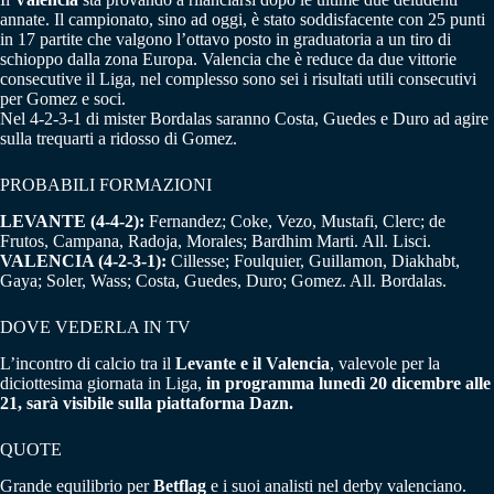
annate. Il campionato, sino ad oggi, è stato soddisfacente con 25 punti
in 17 partite che valgono l’ottavo posto in graduatoria a un tiro di
schioppo dalla zona Europa. Valencia che è reduce da due vittorie
consecutive il Liga, nel complesso sono sei i risultati utili consecutivi
per Gomez e soci.
Nel 4-2-3-1 di mister Bordalas saranno Costa, Guedes e Duro ad agire
sulla trequarti a ridosso di Gomez.
PROBABILI FORMAZIONI
LEVANTE (4-4-2):
Fernandez; Coke, Vezo, Mustafi, Clerc; de
Frutos, Campana, Radoja, Morales; Bardhim Marti. All. Lisci.
VALENCIA (4-2-3-1):
Cillesse; Foulquier, Guillamon, Diakhabt,
Gaya; Soler, Wass; Costa, Guedes, Duro; Gomez. All. Bordalas.
DOVE VEDERLA IN TV
L’incontro di calcio tra il
Levante e il Valencia
, valevole per la
diciottesima giornata in Liga,
in programma lunedì 20 dicembre alle
21, sarà visibile sulla piattaforma Dazn.
QUOTE
Grande equilibrio per
Betflag
e i suoi analisti nel derby valenciano.