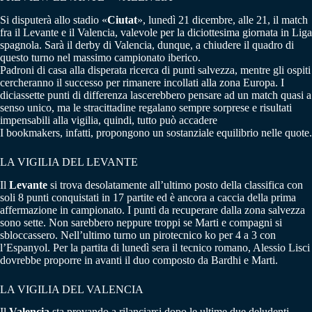
Si disputerà allo stadio «
Ciutat
», lunedì 21 dicembre, alle 21, il match
fra il Levante e il Valencia, valevole per la diciottesima giornata in Liga
spagnola. Sarà il derby di Valencia, dunque, a chiudere il quadro di
questo turno nel massimo campionato iberico.
Padroni di casa alla disperata ricerca di punti salvezza, mentre gli ospiti
cercheranno il successo per rimanere incollati alla zona Europa. I
diciassette punti di differenza lascerebbero pensare ad un match quasi a
senso unico, ma le stracittadine regalano sempre sorprese e risultati
impensabili alla vigilia, quindi, tutto può accadere
I bookmakers, infatti, propongono un sostanziale equilibrio nelle quote.
LA VIGILIA DEL LEVANTE
Il
Levante
si trova desolatamente all’ultimo posto della classifica con
soli 8 punti conquistati in 17 partite ed è ancora a caccia della prima
affermazione in campionato. I punti da recuperare dalla zona salvezza
sono sette. Non sarebbero neppure troppi se Marti e compagni si
sbloccassero. Nell’ultimo turno un pirotecnico ko per 4 a 3 con
l’Espanyol. Per la partita di lunedì sera il tecnico romano, Alessio Lisci
dovrebbe proporre in avanti il duo composto da Bardhi e Marti.
LA VIGILIA DEL VALENCIA
Il
Valencia
sta provando a rilanciarsi dopo le ultime due deludenti