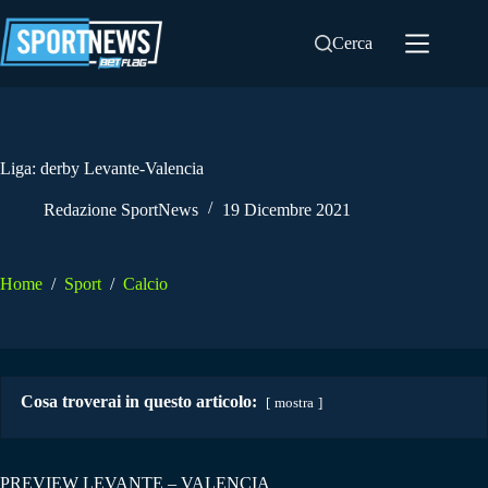
Salta
al
Cerca
contenuto
Liga: derby Levante-Valencia
Redazione SportNews
19 Dicembre 2021
Home
/
Sport
/
Calcio
Cosa troverai in questo articolo:
mostra
PREVIEW LEVANTE – VALENCIA