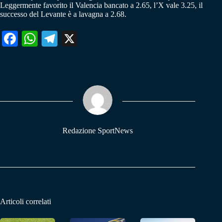
Leggermente favorito il Valencia bancato a 2.65, l’X vale 3.25, il
successo del Levante è a lavagna a 2.68.
Fa
W
Te
X
ce
ha
le
bo
ts
gr
ok
A
a
pp
m
Redazione SportNews
Articoli correlati