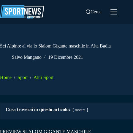
Salta
al
Cerca
contenuto
Sci Alpino: al via lo Slalom Gigante maschile in Alta Badia
Salvo Mangano
19 Dicembre 2021
Home
/
Sport
/
Altri Sport
Cosa troverai in questo articolo:
mostra
PREVIEW SLALOM GIGANTE MASCHILE